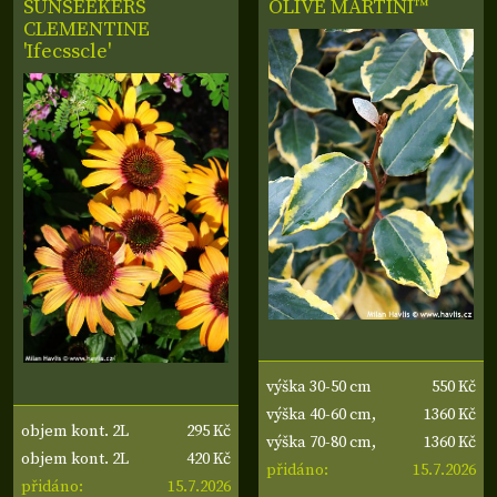
SUNSEEKERS
OLIVE MARTINI™
CLEMENTINE
'Ifecsscle'
550 Kč
výška 30-50 cm
1360 Kč
výška 40-60 cm,
295 Kč
objem kont. 2L
1360 Kč
šířka 30-40 cm
výška 70-80 cm,
420 Kč
objem kont. 2L
15.7.2026
šířka 50-60 cm
přidáno:
15.7.2026
přidáno: