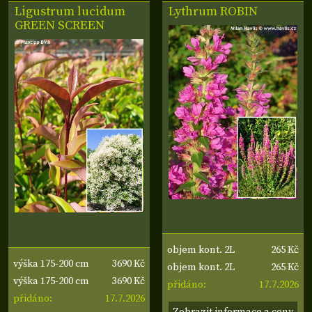
Ligustrum lucidum
Lythrum
ROBIN
GREEN SCREEN
265 Kč
objem kont. 2L
3690 Kč
výška 175-200 cm
265 Kč
objem kont. 2L
3690 Kč
výška 175-200 cm
17.7.2026
přidáno:
17.7.2026
přidáno:
Zobrazit informace a ceny