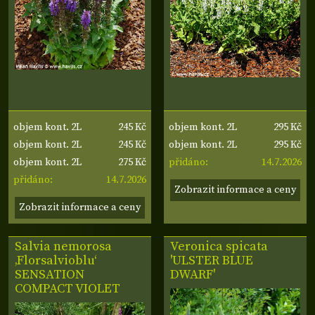
245 Kč
295 Kč
objem kont. 2L
objem kont. 2L
245 Kč
295 Kč
objem kont. 2L
objem kont. 2L
275 Kč
14.7.2026
objem kont. 2L
přidáno:
14.7.2026
přidáno:
Zobrazit informace a ceny
Zobrazit informace a ceny
Salvia nemorosa
Veronica spicata
‚Florsalvioblu‘
'ULSTER BLUE
SENSATION
DWARF'
COMPACT VIOLET