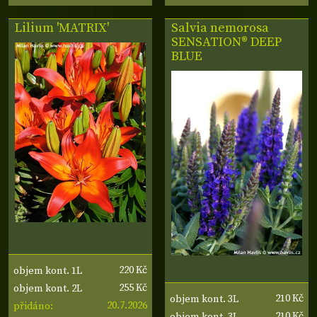
Lilium 'MATRIX'
Salvia nemorosa
SENSATION® DEEP
BLUE
220 Kč
objem kont. 1L
255 Kč
objem kont. 2L
210 Kč
objem kont. 3L
20.7.2026
přidáno:
210 Kč
objem kont. 3L