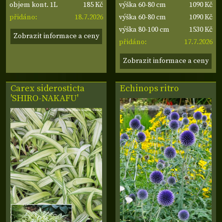
185 Kč
1090 Kč
objem kont. 1L
výška 60-80 cm
18.7.2026
1090 Kč
přidáno:
výška 60-80 cm
1530 Kč
výška 80-100 cm
Zobrazit informace a ceny
17.7.2026
přidáno:
Zobrazit informace a ceny
Carex siderosticta
Echinops ritro
'SHIRO-NAKAFU'