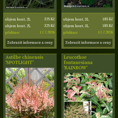
325 Kč
185 Kč
objem kont. 2L
objem kont. 3L
325 Kč
185 Kč
objem kont. 2L
objem kont. 3L
17.7.2026
17.7.2026
přidáno:
přidáno:
Zobrazit informace a ceny
Zobrazit informace a ceny
Astilbe chinensis
Leucothoe
'SPOTLIGHT'
fontanesiana
'RAINBOW'