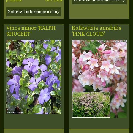
18.7.2026
přidáno:
Zobrazit informace a ceny
Vinca minor 'RALPH
Kolkwitzia amabilis
SHUGERT'
'PINK CLOUD'