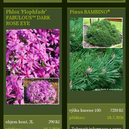
Phlox 'Flophfadr'
Pinus
BAMBINO®
FABULOUS™ DARK
ROSE EYE
7230 Kč
výška kmene 100-
18.7.2026
110 cm, šířka
přidáno:
290 Kč
objem kont. 2L
koruny 60-70 cm
Zobrazit informace a ceny