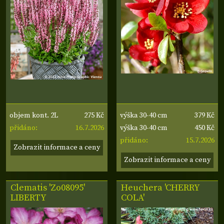
275 Kč
379 Kč
objem kont. 2L
výška 30-40 cm
16.7.2026
450 Kč
přidáno:
výška 30-40 cm
15.7.2026
přidáno:
Zobrazit informace a ceny
Zobrazit informace a ceny
Clematis 'Zo08095'
Heuchera 'CHERRY
LIBERTY
COLA'