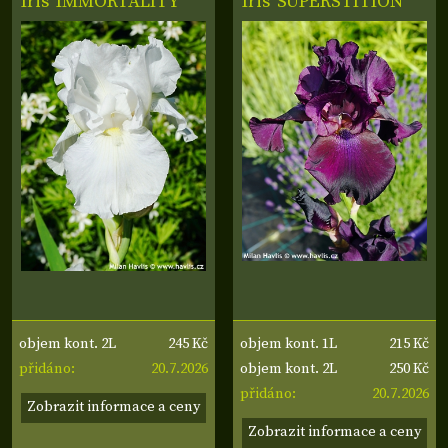
Iris
'IMMORTALITY'
Iris
'SUPERSTITION'
245 Kč
215 Kč
objem kont. 2L
objem kont. 1L
20.7.2026
250 Kč
přidáno:
objem kont. 2L
20.7.2026
přidáno:
Zobrazit informace a ceny
Zobrazit informace a ceny