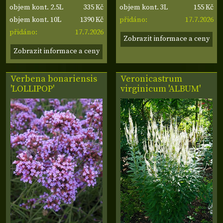
335 Kč
155 Kč
objem kont. 2.5L
objem kont. 3L
1390 Kč
17.7.2026
objem kont. 10L
přidáno:
17.7.2026
přidáno:
Zobrazit informace a ceny
Zobrazit informace a ceny
Verbena bonariensis
Veronicastrum
'LOLLIPOP'
virginicum 'ALBUM'