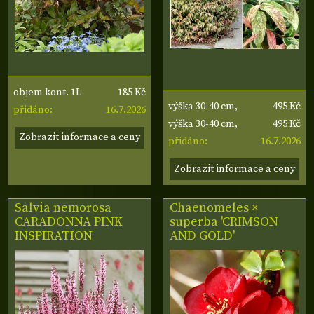
185 Kč
objem kont. 1L
495 Kč
výška 30-40 cm,
16.7.2026
přidáno:
495 Kč
šířka 20-30 cm
výška 30-40 cm,
Zobrazit informace a ceny
16.7.2026
šířka 20-30 cm
přidáno:
Zobrazit informace a ceny
Salvia nemorosa
Chaenomeles ×
CARADONNA PINK
superba 'CRIMSON
INSPIRATION
AND GOLD'