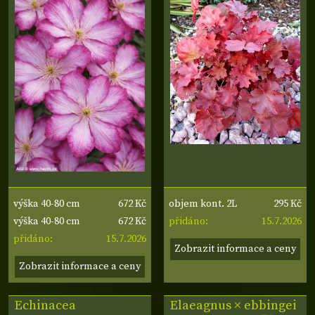
672 Kč
295 Kč
výška 40-80 cm
objem kont. 2L
672 Kč
15.7.2026
výška 40-80 cm
přidáno:
15.7.2026
přidáno:
Zobrazit informace a ceny
Zobrazit informace a ceny
Echinacea
Elaeagnus × ebbingei