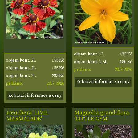
135 Kč
objem kont. 1L
155 Kč
objem kont. 2L
180 Kč
objem kont. 2.5L
155 Kč
objem kont. 2L
20.7.2026
přidáno:
235 Kč
objem kont. 2L
Zobrazit informace a ceny
20.7.2026
přidáno:
Zobrazit informace a ceny
Heuchera 'LIME
Magnolia grandiflora
MARMALADE'
'LITTLE GEM'