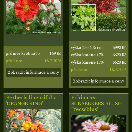
5990 Kč
výška 150-175 cm
169 Kč
průměr květináče
6620 Kč
výška kmene 170-
18.7.2026
12 cm
přidáno:
6620 Kč
180 cm, obvod
výška kmene 170-
18.7.2026
kmene 14-16 cm
180 cm, obvod
přidáno:
Zobrazit informace a ceny
kmene 14-16 cm
Zobrazit informace a ceny
Berberis linearifolia
Echinacea
'ORANGE KING'
SUNSEEKERS BLUSH
'Ifecssblus'