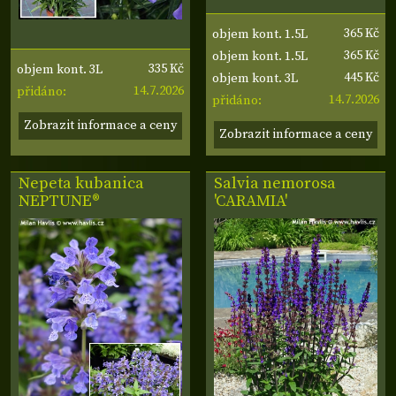
365 Kč
objem kont. 1.5L
365 Kč
objem kont. 1.5L
335 Kč
objem kont. 3L
445 Kč
objem kont. 3L
14.7.2026
přidáno:
14.7.2026
přidáno:
Zobrazit informace a ceny
Zobrazit informace a ceny
Nepeta kubanica
Salvia nemorosa
NEPTUNE®
'CARAMIA'