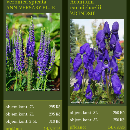
Veronica spicata
Aconitum
ANNIVERSARY BLUE
carmichaelii
'ARENDSII'
295 Kč
objem kont. 2L
250 Kč
objem kont. 3L
295 Kč
objem kont. 2L
250 Kč
objem kont. 3L
310 Kč
objem kont. 3.5L
14.7.2026
přidáno:
14.7.2026
přidáno: