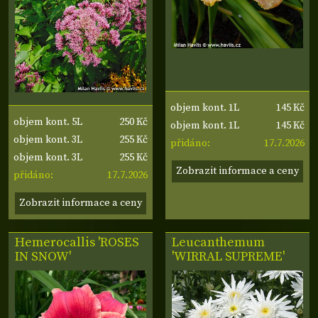
145 Kč
objem kont. 1L
250 Kč
objem kont. 5L
145 Kč
objem kont. 1L
255 Kč
objem kont. 3L
17.7.2026
přidáno:
255 Kč
objem kont. 3L
Zobrazit informace a ceny
17.7.2026
přidáno:
Zobrazit informace a ceny
Hemerocallis 'ROSES
Leucanthemum
IN SNOW'
'WIRRAL SUPREME'