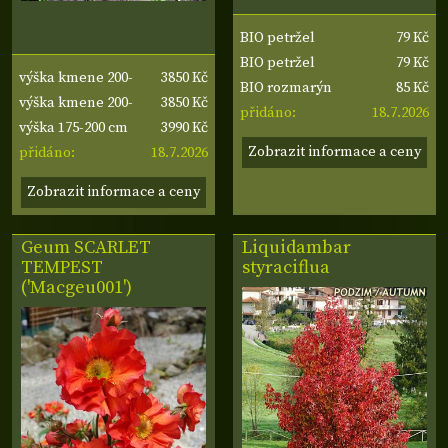
79 Kč
BIO petržel
79 Kč
kudrnka
BIO petržel
3850 Kč
výška kmene 200-
85 Kč
hladkolistá
BIO rozmarýn
3850 Kč
210 cm, šířka
výška kmene 200-
18.7.2026
přidáno:
3990 Kč
koruny 60-70 cm
210 cm, šířka
výška 175-200 cm
Zobrazit informace a ceny
18.7.2026
koruny 60-70 cm
přidáno:
Zobrazit informace a ceny
Geum SCARLET
Liquidambar
TEMPEST
styraciflua
('Macgeu001')