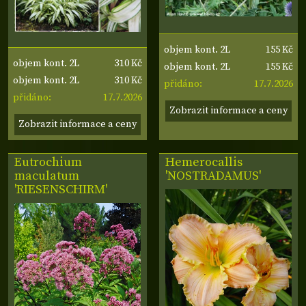
155 Kč
objem kont. 2L
310 Kč
objem kont. 2L
155 Kč
objem kont. 2L
310 Kč
objem kont. 2L
17.7.2026
přidáno:
17.7.2026
přidáno:
Zobrazit informace a ceny
Zobrazit informace a ceny
Eutrochium
Hemerocallis
maculatum
'NOSTRADAMUS'
'RIESENSCHIRM'