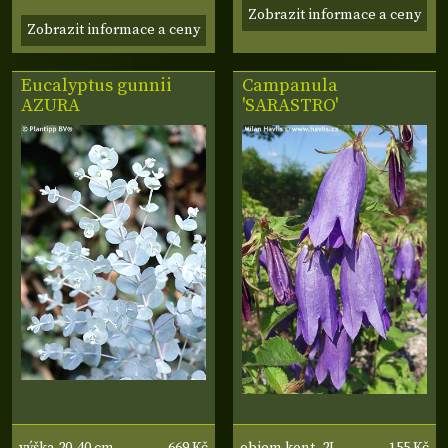
Zobrazit informace a ceny
Zobrazit informace a ceny
Eucalyptus gunnii
Campanula
AZURA
'SARASTRO'
669 Kč
155 Kč
výška 20-40 cm
objem kont. 2L