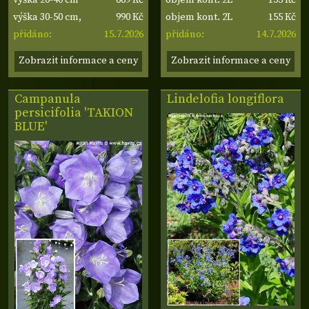
990 Kč
155 Kč
výška 30-50 cm,
objem kont. 2L
15.7.2026
14.7.2026
šířka 30-40 cm
přidáno:
přidáno:
Zobrazit informace a ceny
Zobrazit informace a ceny
Campanula
Lindelofia longiflora
persicifolia 'TAKION
BLUE'