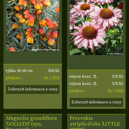
850 Kč
výška 40-60 cm
525 Kč
objem kont. 2L
18.7.2026
přidáno:
525 Kč
objem kont. 2L
Zobrazit informace a ceny
18.7.2026
přidáno:
Zobrazit informace a ceny
Magnolia grandiflora
Perovskia
'GOLIATH' (syn.
atriplicifolia 'LITTLE