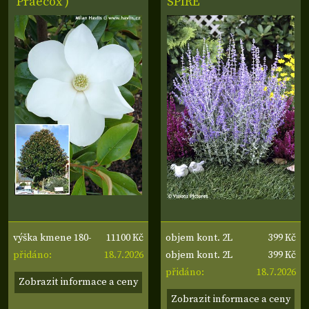
'Praecox')
SPIRE'
11100 Kč
399 Kč
výška kmene 180-
objem kont. 2L
18.7.2026
399 Kč
200 cm, obvod
přidáno:
objem kont. 2L
18.7.2026
kmene 8-10 cm,
přidáno:
Zobrazit informace a ceny
šířka koruny 40-60
Zobrazit informace a ceny
cm