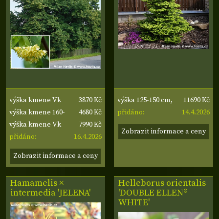
3870 Kč
11690 Kč
výška kmene Vk
výška 125-150 cm,
4680 Kč
14.4.2026
cm, obvod kmene 8-
výška kmene 160-
šířka 60-80 cm
přidáno:
7990 Kč
10 cm
170 cm, obvod
výška kmene Vk
Zobrazit informace a ceny
16.4.2026
kmene 8-10 cm
cm, obvod kmene
přidáno:
12-14 cm
Zobrazit informace a ceny
Hamamelis ×
Helleborus orientalis
intermedia 'JELENA'
'DOUBLE ELLEN®
WHITE'