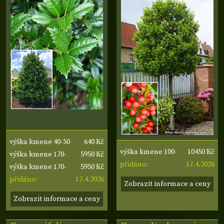
640 Kč
výška kmene 40-50
10450 Kč
výška kmene 100-
5950 Kč
cm, šířka koruny
výška kmene 170-
17.4.2026
110 cm, šířka
přidáno:
5950 Kč
15-20 cm
190 cm, obvod
výška kmene 170-
koruny 70-80 cm
17.4.2026
kmene 10-12 cm,
190 cm, obvod
přidáno:
Zobrazit informace a ceny
šířka koruny 60-80
kmene 10-12 cm,
Zobrazit informace a ceny
cm
šířka koruny 60-80
cm