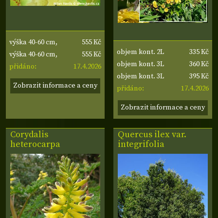
555 Kč
výška 40-60 cm,
335 Kč
objem kont. 2L
555 Kč
roubovaná
výška 40-60 cm,
360 Kč
objem kont. 3L
17.4.2026
roubovaná
přidáno:
395 Kč
objem kont. 3L
Zobrazit informace a ceny
17.4.2026
přidáno:
Zobrazit informace a ceny
Corydalis
Quercus ilex var.
heterocarpa
integrifolia