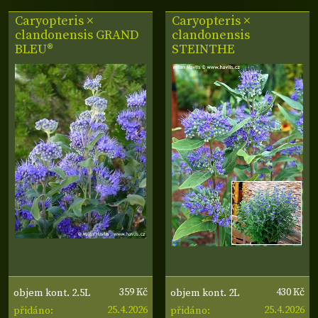
Caryopteris ×
Caryopteris ×
clandonensis
GRAND
clandonensis
BLEU®
STEINTHE
359 Kč
430 Kč
objem kont. 2.5L
objem kont. 2L
25.4.2026
25.4.2026
přidáno:
přidáno: