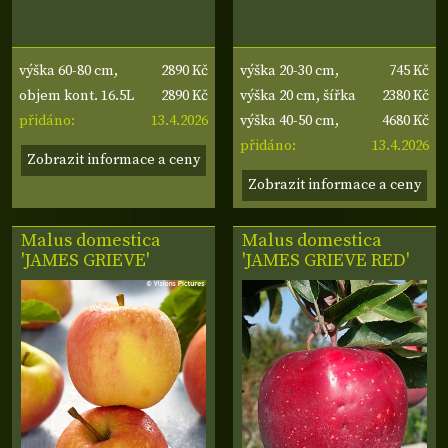
2890 Kč
745 Kč
výška 60-80 cm,
výška 20-30 cm,
2890 Kč
2380 Kč
šířka 20-30 cm
objem kont. 16.5L
šířka 20-30 cm
výška 20 cm, šířka
13.4.2026
4680 Kč
přidáno:
40 cm
výška 40-50 cm,
13.4.2026
šířka 40-60 cm
přidáno:
Zobrazit informace a ceny
Zobrazit informace a ceny
Malus domestica
Malus domestica
'JAMES GRIEVE'
'JAMES GRIEVE RED'