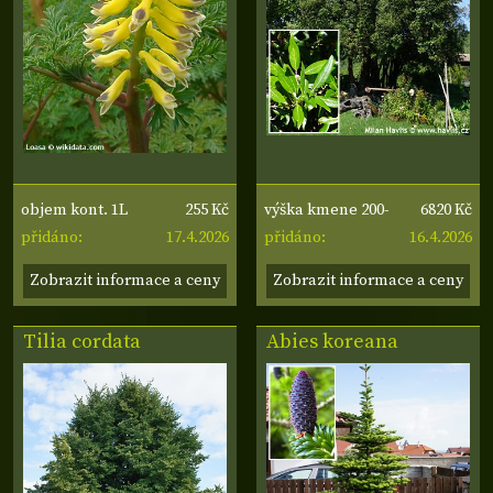
255 Kč
6820 Kč
objem kont. 1L
výška kmene 200-
17.4.2026
16.4.2026
přidáno:
210 cm, obvod
přidáno:
kmene 8-10 cm
Zobrazit informace a ceny
Zobrazit informace a ceny
Tilia cordata
Abies koreana