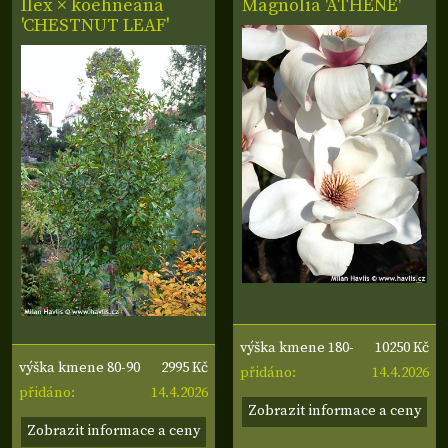
Ilex × koehneana
Magnolia 'ATHENE'
'CHESTNUT LEAF'
10250 Kč
výška kmene 180-
2995 Kč
výška kmene 80-90
14.4.2026
190 cm, obvod
přidáno:
14.4.2026
cm, šířka koruny
přidáno:
kmene 10-12 cm
Zobrazit informace a ceny
50-60 cm
Zobrazit informace a ceny