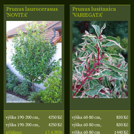
Prunus laurocerasus
Prunus lusitanica
'NOVITA'
'VARIEGATA'
4250 Kč
830 Kč
výška 190-200 cm,
výška 60-80 cm,
4250 Kč
830 Kč
výška kmene 90-100
výška 190-200 cm,
šířka 30-40 cm
výška 60-80 cm,
17.4.2026
1440 Kč
cm
výška kmene 90-100
přidáno:
šířka 30-40 cm
výška 60-80 cm