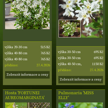
515 Kč
výška 20-30 cm
695 Kč
výška 30-50 cm
765 Kč
výška 40-80 cm
695 Kč
výška 30-50 cm
765 Kč
výška 40-80 cm
1150 Kč
výška 40-50 cm,
27.4.2026
přidáno:
27.4.2026
šířka 30-40 cm
přidáno:
Zobrazit informace a ceny
Zobrazit informace a ceny
Hosta 'FORTUNEI
Pulmonaria 'MISS
AUREOMARGINATA'
ELLY'