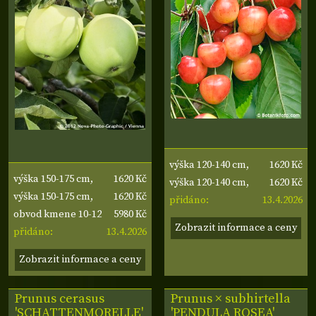
1620 Kč
výška 120-140 cm,
1620 Kč
výška 150-175 cm,
1620 Kč
výška kmene 50 cm
výška 120-140 cm,
1620 Kč
výška kmene 60-70
výška 150-175 cm,
13.4.2026
výška kmene 50 cm
přidáno:
5980 Kč
cm
výška kmene 60-70
obvod kmene 10-12
Zobrazit informace a ceny
13.4.2026
cm
cm
přidáno:
Zobrazit informace a ceny
Prunus cerasus
Prunus × subhirtella
'SCHATTENMORELLE'
'PENDULA ROSEA'