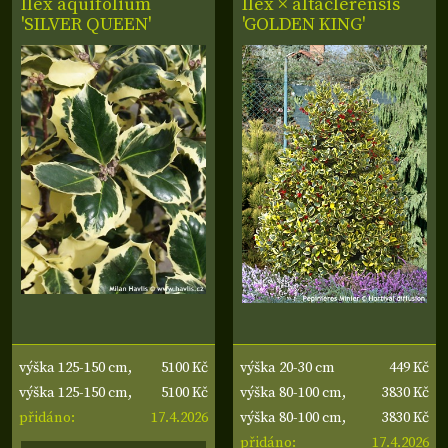
Ilex aquifolium
Ilex × altaclerensis
'SILVER QUEEN'
'GOLDEN KING'
5100 Kč
449 Kč
výška 125-150 cm,
výška 20-30 cm
5100 Kč
3830 Kč
šířka 40-50 cm
výška 125-150 cm,
výška 80-100 cm,
17.4.2026
3830 Kč
šířka 40-50 cm
přidáno:
šířka 30-40 cm
výška 80-100 cm,
17.4.2026
šířka 30-40 cm
přidáno: