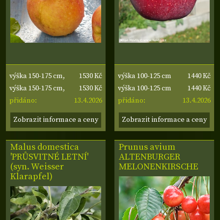
1530 Kč
1440 Kč
výška 150-175 cm,
výška 100-125 cm
1530 Kč
1440 Kč
výška kmene 60 cm
výška 150-175 cm,
výška 100-125 cm
13.4.2026
13.4.2026
výška kmene 60 cm
přidáno:
přidáno:
Zobrazit informace a ceny
Zobrazit informace a ceny
Malus domestica
Prunus avium
'PRŮSVITNÉ LETNÍ'
ALTENBURGER
(syn. Weisser
MELONENKIRSCHE
Klarapfel)