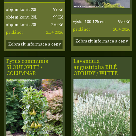
99 Kč
objem kont. 20L
99 Kč
objem kont. 20L
990 Kč
výška 100-125 cm
270 Kč
objem kont. 70L
20.4.2026
přidáno:
21.4.2026
přidáno:
Zobrazit informace a ceny
Zobrazit informace a ceny
Pyrus communis
Lavandula
SLOUPOVITÉ /
angustifolia BÍLÉ
COLUMNAR
ODRŮDY / WHITE