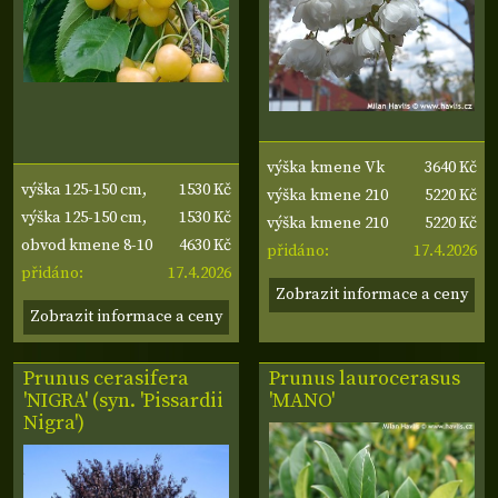
3640 Kč
výška kmene Vk
1530 Kč
výška 125-150 cm,
5220 Kč
cm, obvod kmene 8-
výška kmene 210
1530 Kč
výška kmene 40 cm
výška 125-150 cm,
5220 Kč
10 cm
cm, obvod kmene
výška kmene 210
4630 Kč
výška kmene 40 cm
obvod kmene 8-10
17.4.2026
10-12 cm
cm, obvod kmene
přidáno:
17.4.2026
cm
přidáno:
10-12 cm
Zobrazit informace a ceny
Zobrazit informace a ceny
Prunus cerasifera
Prunus laurocerasus
'NIGRA' (syn. 'Pissardii
'MANO'
Nigra')