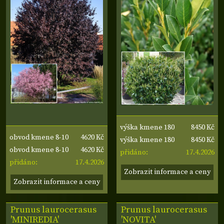
8450 Kč
výška kmene 180
4620 Kč
obvod kmene 8-10
8450 Kč
cm, šířka koruny
výška kmene 180
4620 Kč
cm
obvod kmene 8-10
17.4.2026
40-50 cm
cm, šířka koruny
přidáno:
17.4.2026
cm
přidáno:
40-50 cm
Zobrazit informace a ceny
Zobrazit informace a ceny
Prunus laurocerasus
Prunus laurocerasus
'MINIREDIA'
'NOVITA'