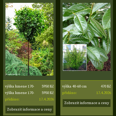
5950 Kč
470 Kč
výška kmene 170-
výška 40-60 cm
5950 Kč
17.4.2026
180 cm, obvod
výška kmene 170-
přidáno:
17.4.2026
kmene 6-8 cm, šířka
180 cm, obvod
přidáno:
Zobrazit informace a ceny
koruny 30-40 cm
kmene 6-8 cm, šířka
Zobrazit informace a ceny
koruny 30-40 cm