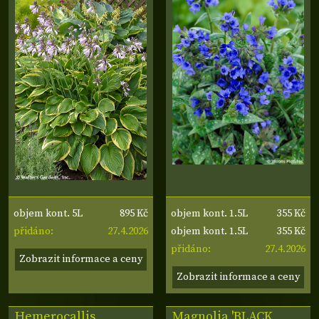
895 Kč
355 Kč
objem kont. 5L
objem kont. 1.5L
27.4.2026
355 Kč
přidáno:
objem kont. 1.5L
27.4.2026
přidáno:
Zobrazit informace a ceny
Zobrazit informace a ceny
Hemerocallis
Magnolia 'BLACK