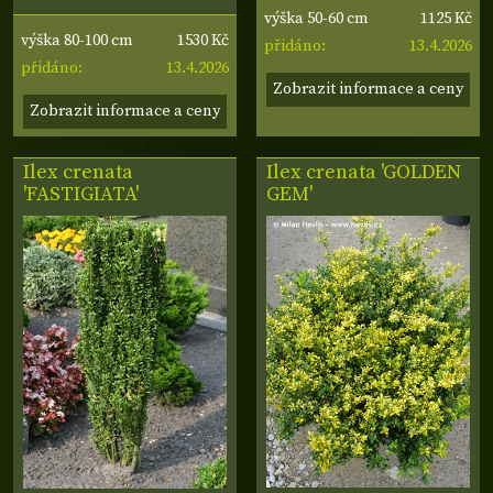
1125 Kč
výška 50-60 cm
1530 Kč
výška 80-100 cm
13.4.2026
přidáno:
13.4.2026
přidáno:
Zobrazit informace a ceny
Zobrazit informace a ceny
Ilex crenata
Ilex crenata 'GOLDEN
'FASTIGIATA'
GEM'