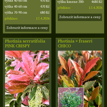
470 Kč
výška 40-60 cm
4680 Kč
210 cm
výška kmene 200-
470 Kč
výška 40-60 cm
17.4.2026
210 cm
přidáno:
680 Kč
výška 70-90 cm
Zobrazit informace a ceny
17.4.2026
přidáno:
Zobrazit informace a ceny
Photinia serratifolia
Photinia × fraseri
PINK CRISPY
CHICO