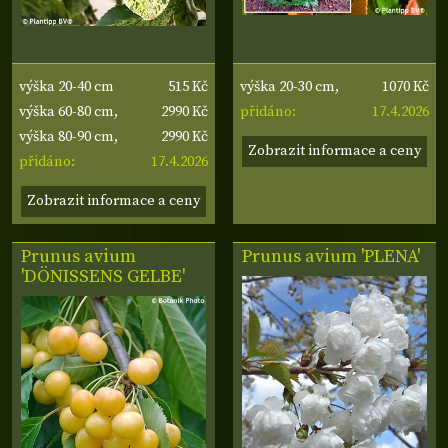
515 Kč
1070 Kč
výška 20-40 cm
výška 20-30 cm,
2990 Kč
17.4.2026
výška 60-80 cm,
šířka 30-40 cm
přidáno:
2990 Kč
šířka 50-60 cm
výška 80-90 cm,
Zobrazit informace a ceny
17.4.2026
šířka 50-60 cm
přidáno:
Zobrazit informace a ceny
Prunus avium
Prunus avium 'PLENA'
'DÖNISSENS GELBE'