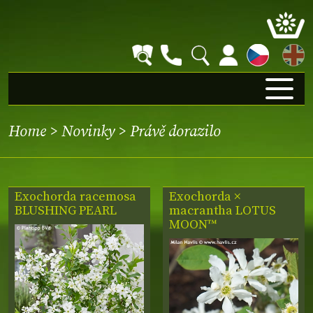
EN
Home
>
Novinky
>
Právě dorazilo
Exochorda racemosa
Exochorda ×
BLUSHING PEARL
macrantha
LOTUS
MOON™