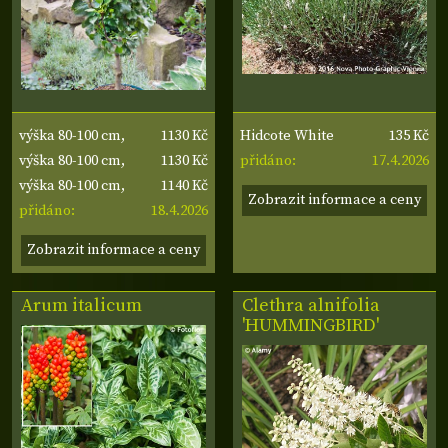
1130 Kč
135 Kč
výška 80-100 cm,
Hidcote White
1130 Kč
17.4.2026
Decora
výška 80-100 cm,
přidáno:
1140 Kč
Decora
výška 80-100 cm,
Zobrazit informace a ceny
18.4.2026
Saphira
přidáno:
Zobrazit informace a ceny
Arum italicum
Clethra alnifolia
'HUMMINGBIRD'