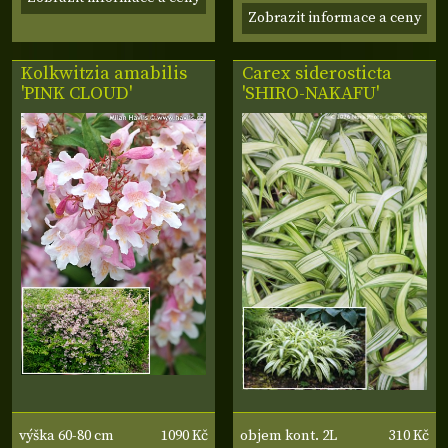
Zobrazit informace a ceny
Kolkwitzia amabilis
Carex siderosticta
'PINK CLOUD'
'SHIRO-NAKAFU'
1090 Kč
310 Kč
výška 60-80 cm
objem kont. 2L