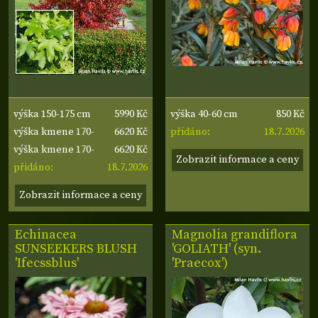
5990 Kč
850 Kč
výška 150-175 cm
výška 40-60 cm
6620 Kč
18.7.2026
výška kmene 170-
přidáno:
6620 Kč
180 cm, obvod
výška kmene 170-
Zobrazit informace a ceny
18.7.2026
kmene 14-16 cm
180 cm, obvod
přidáno:
kmene 14-16 cm
Zobrazit informace a ceny
Echinacea
Magnolia grandiflora
SUNSEEKERS BLUSH
'GOLIATH' (syn.
'Ifecssblus'
'Praecox')