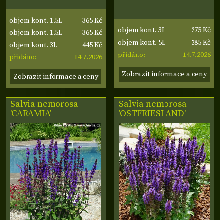
365 Kč
objem kont. 1.5L
275 Kč
objem kont. 3L
365 Kč
objem kont. 1.5L
285 Kč
objem kont. 5L
445 Kč
objem kont. 3L
14.7.2026
přidáno:
14.7.2026
přidáno:
Zobrazit informace a ceny
Zobrazit informace a ceny
Salvia nemorosa
Salvia nemorosa
'CARAMIA'
'OSTFRIESLAND'