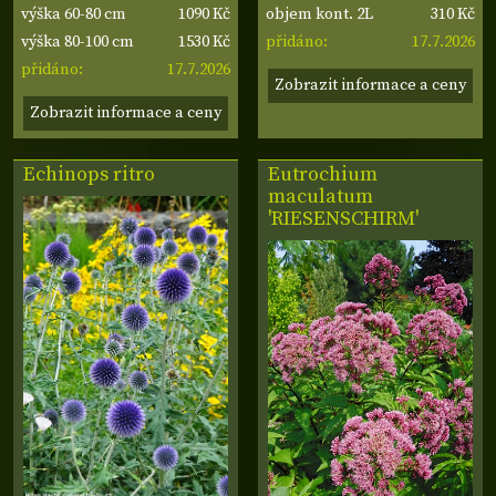
1090 Kč
310 Kč
výška 60-80 cm
objem kont. 2L
1530 Kč
17.7.2026
výška 80-100 cm
přidáno:
17.7.2026
přidáno:
Zobrazit informace a ceny
Zobrazit informace a ceny
Echinops ritro
Eutrochium
maculatum
'RIESENSCHIRM'