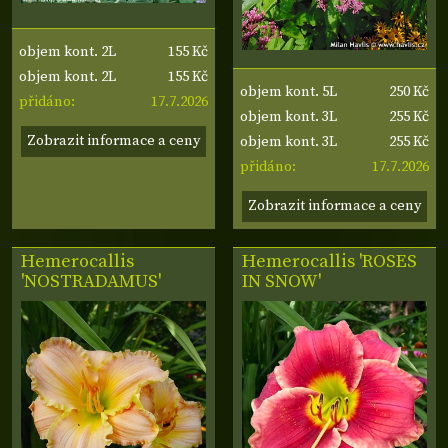
155 Kč
objem kont. 2L
155 Kč
objem kont. 2L
250 Kč
objem kont. 5L
17.7.2026
přidáno:
255 Kč
objem kont. 3L
Zobrazit informace a ceny
255 Kč
objem kont. 3L
17.7.2026
přidáno:
Zobrazit informace a ceny
Hemerocallis
Hemerocallis 'ROSES
'NOSTRADAMUS'
IN SNOW'