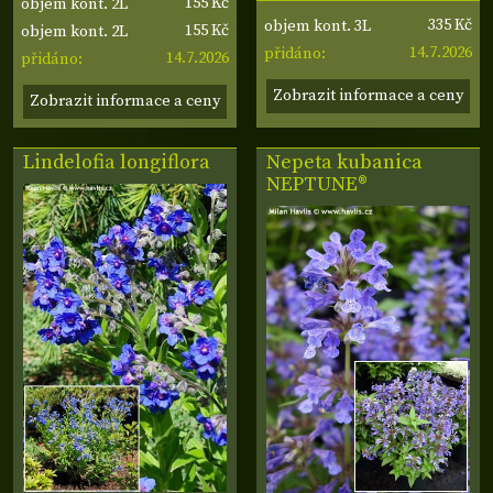
155 Kč
objem kont. 2L
335 Kč
objem kont. 3L
155 Kč
objem kont. 2L
14.7.2026
přidáno:
14.7.2026
přidáno:
Zobrazit informace a ceny
Zobrazit informace a ceny
Lindelofia longiflora
Nepeta kubanica
NEPTUNE®