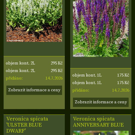
295 Kč
objem kont. 2L
295 Kč
objem kont. 2L
175 Kč
objem kont. 1L
14.7.2026
přidáno:
175 Kč
objem kont. 1L
Zobrazit informace a ceny
14.7.2026
přidáno:
Zobrazit informace a ceny
Veronica spicata
Veronica spicata
'ULSTER BLUE
ANNIVERSARY BLUE
DWARF'