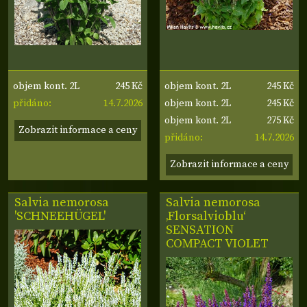
245 Kč
245 Kč
objem kont. 2L
objem kont. 2L
14.7.2026
245 Kč
přidáno:
objem kont. 2L
275 Kč
objem kont. 2L
Zobrazit informace a ceny
14.7.2026
přidáno:
Zobrazit informace a ceny
Salvia nemorosa
Salvia nemorosa
'SCHNEEHÜGEL'
‚Florsalvioblu‘
SENSATION
COMPACT VIOLET