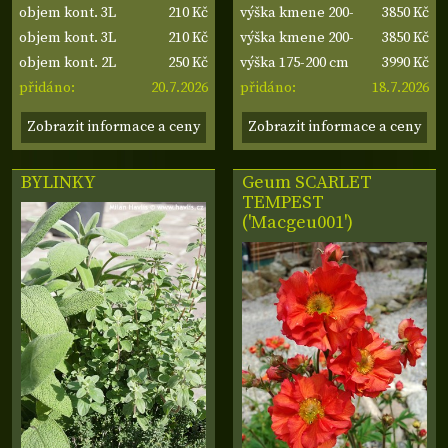
210 Kč
3850 Kč
objem kont. 3L
výška kmene 200-
210 Kč
3850 Kč
objem kont. 3L
210 cm, šířka
výška kmene 200-
250 Kč
3990 Kč
objem kont. 2L
koruny 60-70 cm
210 cm, šířka
výška 175-200 cm
20.7.2026
18.7.2026
přidáno:
koruny 60-70 cm
přidáno:
Zobrazit informace a ceny
Zobrazit informace a ceny
BYLINKY
Geum SCARLET
TEMPEST
('Macgeu001')