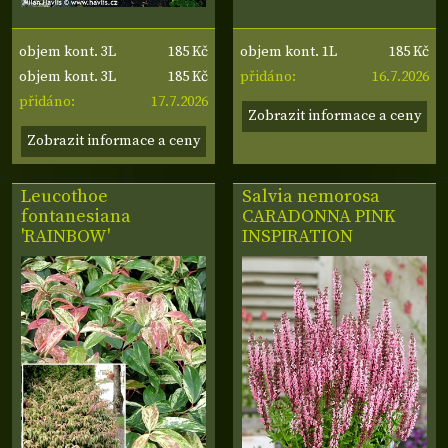
185 Kč
185 Kč
objem kont. 3L
objem kont. 1L
185 Kč
16.7.2026
objem kont. 3L
přidáno:
17.7.2026
přidáno:
Zobrazit informace a ceny
Zobrazit informace a ceny
Leucothoe
Salvia nemorosa
fontanesiana
CARADONNA PINK
'RAINBOW'
INSPIRATION