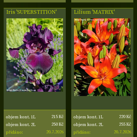
Iris
'SUPERSTITION'
Lilium 'MATRIX'
215 Kč
220 Kč
objem kont. 1L
objem kont. 1L
250 Kč
255 Kč
objem kont. 2L
objem kont. 2L
20.7.2026
20.7.2026
přidáno:
přidáno: