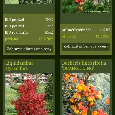
79 Kč
BIO petržel
79 Kč
kudrnka
BIO petržel
169 Kč
průměr květináče
85 Kč
hladkolistá
BIO rozmarýn
18.7.2026
12 cm
přidáno:
18.7.2026
přidáno:
Zobrazit informace a ceny
Zobrazit informace a ceny
Liquidambar
Berberis linearifolia
styraciflua
'ORANGE KING'