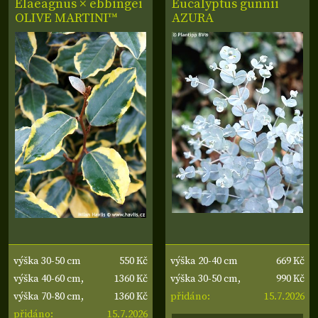
Elaeagnus × ebbingei
Eucalyptus gunnii
OLIVE MARTINI™
AZURA
550 Kč
669 Kč
výška 30-50 cm
výška 20-40 cm
1360 Kč
990 Kč
výška 40-60 cm,
výška 30-50 cm,
1360 Kč
15.7.2026
šířka 30-40 cm
výška 70-80 cm,
šířka 30-40 cm
přidáno:
15.7.2026
šířka 50-60 cm
přidáno: