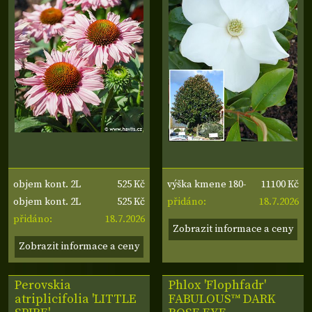
525 Kč
11100 Kč
objem kont. 2L
výška kmene 180-
525 Kč
18.7.2026
objem kont. 2L
200 cm, obvod
přidáno:
18.7.2026
přidáno:
kmene 8-10 cm,
Zobrazit informace a ceny
šířka koruny 40-60
Zobrazit informace a ceny
cm
Perovskia
Phlox 'Flophfadr'
atriplicifolia 'LITTLE
FABULOUS™ DARK