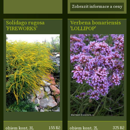
Zobrazit informace a ceny
Solidago rugosa
Verbena bonariensis
'FIREWORKS'
'LOLLIPOP'
155 Kč
325 Kč
objem kont. 3L
objem kont. 2L