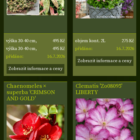
495 Kč
275 Kč
výška 30-40 cm,
objem kont. 2L
495 Kč
16.7.2026
šířka 20-30 cm
výška 30-40 cm,
přidáno:
16.7.2026
šířka 20-30 cm
přidáno:
Zobrazit informace a ceny
Zobrazit informace a ceny
Chaenomeles ×
Clematis 'Zo08095'
superba 'CRIMSON
LIBERTY
AND GOLD'