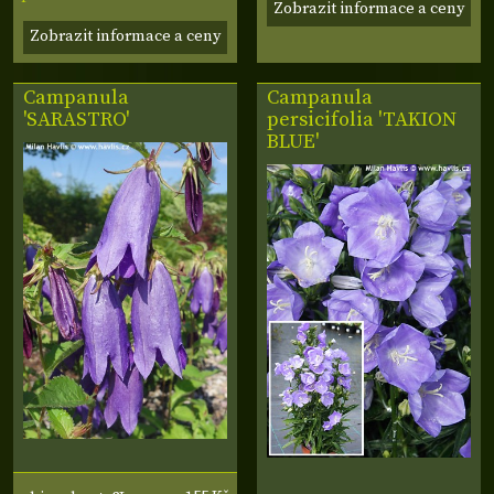
Zobrazit informace a ceny
Zobrazit informace a ceny
Campanula
Campanula
'SARASTRO'
persicifolia 'TAKION
BLUE'