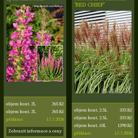
'RED CHIEF'
265 Kč
objem kont. 2L
335 Kč
objem kont. 2.5L
265 Kč
objem kont. 2L
335 Kč
objem kont. 2.5L
17.7.2026
přidáno:
1390 Kč
objem kont. 10L
Zobrazit informace a ceny
17.7.2026
přidáno: