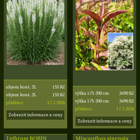
155 Kč
objem kont. 2L
3690 Kč
výška 175-200 cm
155 Kč
objem kont. 2L
3690 Kč
výška 175-200 cm
17.7.2026
přidáno:
17.7.2026
přidáno:
Zobrazit informace a ceny
Zobrazit informace a ceny
Lythrum
ROBIN
Miscanthus sinensis