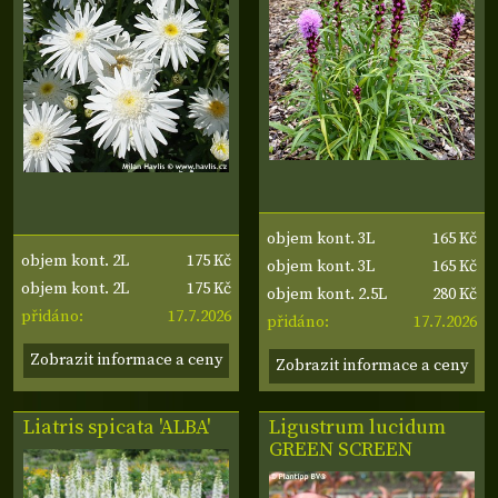
165 Kč
objem kont. 3L
175 Kč
objem kont. 2L
165 Kč
objem kont. 3L
175 Kč
objem kont. 2L
280 Kč
objem kont. 2.5L
17.7.2026
přidáno:
17.7.2026
přidáno:
Zobrazit informace a ceny
Zobrazit informace a ceny
Liatris spicata 'ALBA'
Ligustrum lucidum
GREEN SCREEN