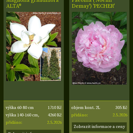
Magnolia grandiflora
Paeonia ('Noémi
ALTA®
Demay') 'PECHER'
1710 Kč
305 Kč
výška 60-80 cm
objem kont. 2L
4260 Kč
2.5.2026
výška 140-160 cm,
přidáno:
2.5.2026
šířka 40-50 cm
přidáno:
Zobrazit informace a ceny