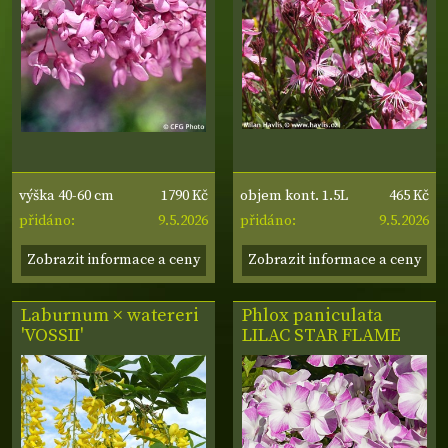
1790 Kč
465 Kč
výška 40-60 cm
objem kont. 1.5L
9.5.2026
9.5.2026
přidáno:
přidáno:
Zobrazit informace a ceny
Zobrazit informace a ceny
Laburnum × watereri
Phlox paniculata
'VOSSII'
LILAC STAR FLAME