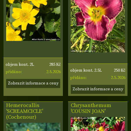
285 Kč
objem kont. 2L
250 Kč
objem kont. 2.5L
2.5.2026
přidáno:
2.5.2026
přidáno:
Zobrazit informace a ceny
Zobrazit informace a ceny
Hemerocallis
Chrysanthemum
'SCREAMCICLE'
'COUSIN JOAN'
(Cochenour)