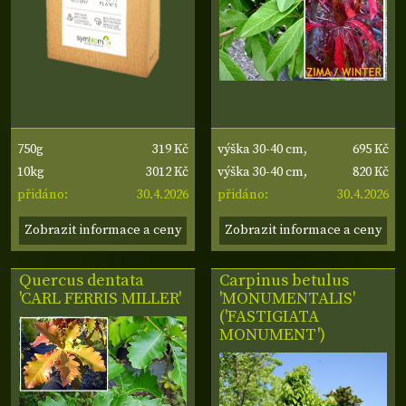
319 Kč
695 Kč
750g
výška 30-40 cm,
3012 Kč
820 Kč
10kg
šířka 30-40 cm
výška 30-40 cm,
30.4.2026
30.4.2026
přidáno:
šířka 30-40 cm
přidáno:
Zobrazit informace a ceny
Zobrazit informace a ceny
Quercus dentata
Carpinus betulus
'CARL FERRIS MILLER'
'MONUMENTALIS'
('FASTIGIATA
MONUMENT')