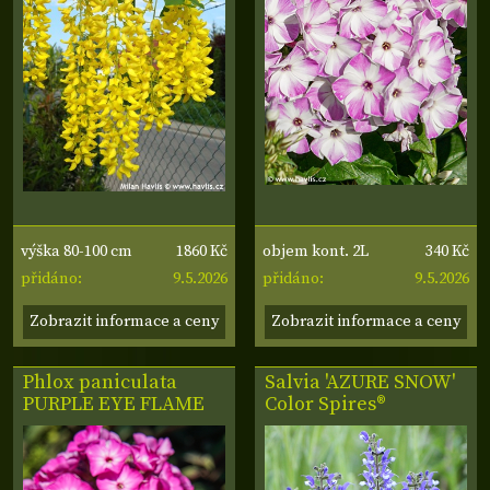
1860 Kč
340 Kč
výška 80-100 cm
objem kont. 2L
9.5.2026
9.5.2026
přidáno:
přidáno:
Zobrazit informace a ceny
Zobrazit informace a ceny
Phlox paniculata
Salvia 'AZURE SNOW'
PURPLE EYE FLAME
Color Spires®