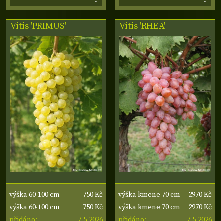
Vitis 'PRIMUS'
Vitis 'RHEA'
750 Kč
2970 Kč
výška 60-100 cm
výška kmene 70 cm
750 Kč
2970 Kč
výška 60-100 cm
výška kmene 70 cm
7.5.2026
7.5.2026
přidáno:
přidáno: