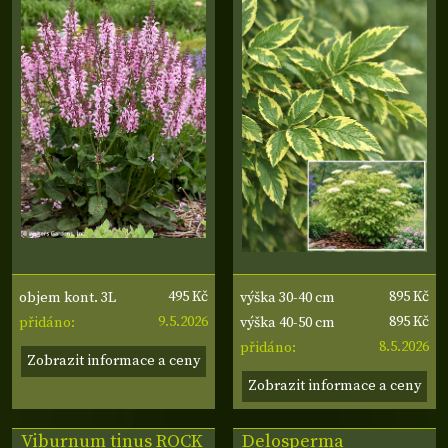
495 Kč
895 Kč
objem kont. 3L
výška 30-40 cm
9.5.2026
895 Kč
přidáno:
výška 40-50 cm
8.5.2026
přidáno:
Zobrazit informace a ceny
Zobrazit informace a ceny
Viburnum tinus ROCK
Delosperma