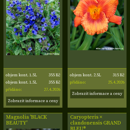
355 Kč
315 Kč
objem kont. 1.5L
objem kont. 2.5L
355 Kč
25.4.2026
objem kont. 1.5L
přidáno:
27.4.2026
přidáno:
Zobrazit informace a ceny
Zobrazit informace a ceny
Magnolia 'BLACK
Caryopteris ×
BEAUTY'
clandonensis
GRAND
BLEU®