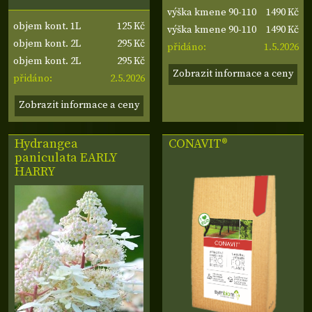
1490 Kč
výška kmene 90-110
125 Kč
objem kont. 1L
1490 Kč
cm, odnož ptáčnice
výška kmene 90-110
295 Kč
objem kont. 2L
1.5.2026
cm, odnož ptáčnice
přidáno:
295 Kč
objem kont. 2L
Zobrazit informace a ceny
2.5.2026
přidáno:
Zobrazit informace a ceny
Hydrangea
CONAVIT®
paniculata
EARLY
HARRY