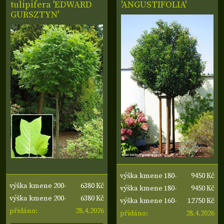
tulipifera 'EDWARD
'ANGUSTIFOLIA'
GURSZTYN'
9450 Kč
výška kmene 180-
6380 Kč
výška kmene 200-
9450 Kč
190 cm, obvod
výška kmene 180-
6380 Kč
210 cm, obvod
výška kmene 200-
12750 Kč
kmene 8-10 cm,
190 cm, obvod
výška kmene 160-
28.4.2026
kmene 10-12 cm
210 cm, obvod
přidáno:
28.4.2026
šířka koruny 50-60
kmene 8-10 cm,
170 cm, obvod
přidáno:
kmene 10-12 cm