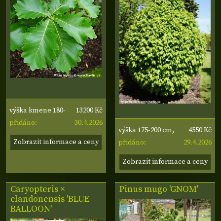
13200 Kč
výška kmene 180-
30.4.2026
190 cm, obvod
přidáno:
4550 Kč
výška 175-200 cm,
kmene 10-12 cm
Zobrazit informace a ceny
29.4.2026
šířka 30-40 cm
přidáno:
Zobrazit informace a ceny
Caryopteris ×
Pinus mugo 'GNOM'
clandonensis 'BLUE
BALLOON'