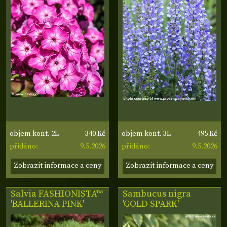
340 Kč
495 Kč
objem kont. 2L
objem kont. 3L
9.5.2026
9.5.2026
přidáno:
přidáno:
Zobrazit informace a ceny
Zobrazit informace a ceny
Salvia FASHIONISTA™
Sambucus nigra
'BALLERINA PINK'
'GOLD SPARK'