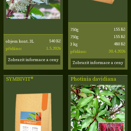
155 Kč
750g
155 Kč
750g
540 Kč
objem kont. 3L
480 Kč
3 kg
1.5.2026
přidáno:
30.4.2026
přidáno:
Zobrazit informace a ceny
Zobrazit informace a ceny
SYMBIVIT®
Photinia davidiana