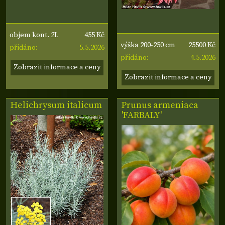
455 Kč
objem kont. 2L
25500 Kč
výška 200-250 cm
5.5.2026
přidáno:
4.5.2026
přidáno:
Zobrazit informace a ceny
Zobrazit informace a ceny
Helichrysum italicum
Prunus armeniaca
'FARBALY'