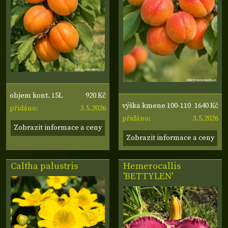
920 Kč
objem kont. 15L
1640 Kč
výška kmene 100-110
3.5.2026
přidáno:
3.5.2026
cm, obvod kmene 6-8
přidáno:
Zobrazit informace a ceny
cm
Zobrazit informace a ceny
Caltha palustris
Hemerocallis
'BETTYLEN'