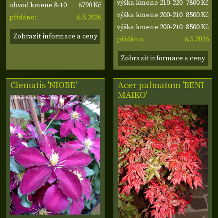
7800 Kč
výška kmene 210-220
6790 Kč
cm
obvod kmene 8-10
8500 Kč
cm, obvod kmene 8-
výška kmene 200-210
6.5.2026
cm
přidáno:
8500 Kč
10 cm
cm, obvod kmene 8-
výška kmene 200-210
Zobrazit informace a ceny
6.5.2026
10 cm
cm, obvod kmene 8-
přidáno:
10 cm
Zobrazit informace a ceny
Clematis 'NIOBE'
Acer palmatum 'BENI
MAIKO'