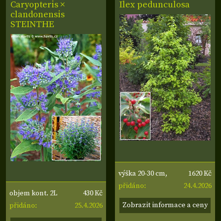
Caryopteris ×
Ilex pedunculosa
clandonensis
STEINTHE
1620 Kč
výška 20-30 cm,
24.4.2026
varieta Ellen
přidáno:
430 Kč
objem kont. 2L
Zobrazit informace a ceny
25.4.2026
přidáno: