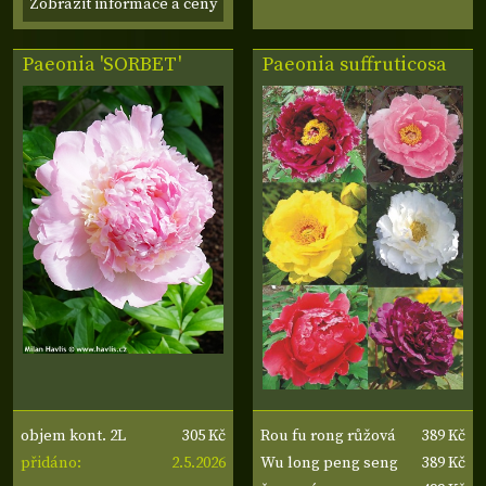
Zobrazit informace a ceny
Paeonia 'SORBET'
Paeonia suffruticosa
305 Kč
389 Kč
objem kont. 2L
Rou fu rong růžová
2.5.2026
389 Kč
přidáno:
Wu long peng seng