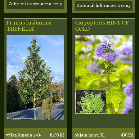
cm
šířka koruny 50-60
kmene 12-14 cm,
Zobrazit informace a ceny
Zobrazit informace a ceny
cm
šířka koruny 50-60
cm
Prunus lusitanica
Caryopteris
HINT OF
'BRENELIA'
GOLD
8100 Kč
430 Kč
výška kmene 140-
objem kont. 3L