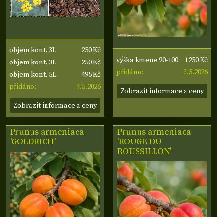
250 Kč
objem kont. 3L
1250 Kč
výška kmene 90-100
250 Kč
objem kont. 3L
3.5.2026
cm
přidáno:
495 Kč
objem kont. 5L
4.5.2026
přidáno:
Zobrazit informace a ceny
Zobrazit informace a ceny
Prunus armeniaca
Prunus armeniaca
'GOLDRICH'
'ROUGE DU
ROUSSILLON'