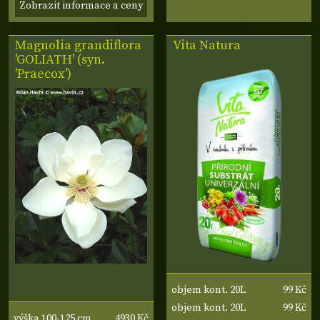
Zobrazit informace a ceny
Magnolia grandiflora
Vita Natura
'GOLIATH' (syn.
'Praecox')
99 Kč
objem kont. 20L
99 Kč
objem kont. 20L
4930 Kč
výška 100-125 cm,