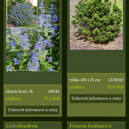
12700 Kč
výška 100-125 cm
29.4.2026
přidáno:
680 Kč
objem kont. 5L
Zobrazit informace a ceny
29.4.2026
přidáno:
Zobrazit informace a ceny
Liriodendron
Prunus lusitanica