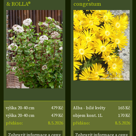
& ROLLA®
congestum
479 Kč
165 Kč
výška 20-40 cm
Alba - bílé květy
479 Kč
170 Kč
výška 20-40 cm
objem kont. 1L
8.5.2026
8.5.2026
přidáno:
přidáno:
Zobrazit informace a ceny
Zobrazit informace a ceny