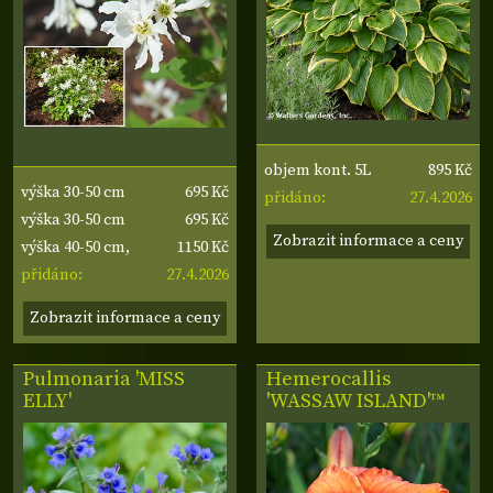
895 Kč
objem kont. 5L
695 Kč
výška 30-50 cm
27.4.2026
přidáno:
695 Kč
výška 30-50 cm
Zobrazit informace a ceny
1150 Kč
výška 40-50 cm,
27.4.2026
šířka 30-40 cm
přidáno:
Zobrazit informace a ceny
Pulmonaria 'MISS
Hemerocallis
ELLY'
'WASSAW ISLAND'™