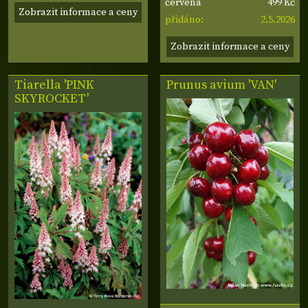
499 Kč
tmavě lila
červená
Zobrazit informace a ceny
2.5.2026
přidáno:
Zobrazit informace a ceny
Tiarella 'PINK
Prunus avium 'VAN'
SKYROCKET'