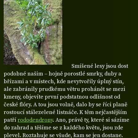
Smíšené lesy jsou dost
podobné našim – hojně porostlé smrky, duby a
břízami a v místech, kde nevytvořily úplný stín,
ale zabránily prudkému větru prohánět se mezi
kmeny, objevíte první podstatnou odlišnost od
české flóry. A tou jsou volně, dalo by se říci planě
rostoucí stálezelené listnáče. K těm nejčastějším
patří
rododendrony
. Ano, právě ty, které si sázíme
do zahrad a těšíme se z každého květu, jsou zde
plevel. Roztahuje se všude, kam se jen dostane.