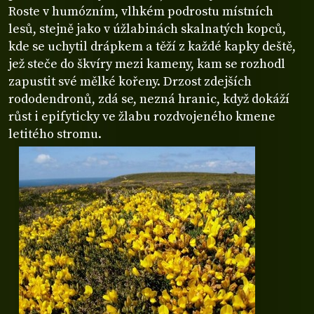
Roste v humózním, vlhkém podrostu místních
lesů, stejně jako v úžlabinách skalnatých kopců,
kde se uchytil drápkem a těží z každé kapky deště,
jež steče do škvíry mezi kameny, kam se rozhodl
zapustit své mělké kořeny. Drzost zdejších
rododendronů, zdá se, nezná hranic, když dokáží
růst i epifyticky ve žlabu rozdvojeného kmene
letitého stromu.