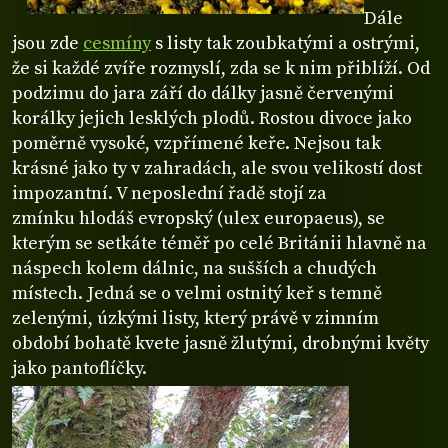
Dále
jsou zde
cesmíny
s listy tak zoubkatými a ostrými,
že si každé zvíře rozmyslí, zda se k nim přiblíží. Od
podzimu do jara září do dálky jasně červenými
korálky jejich lesklých plodů. Rostou divoce jako
poměrně vysoké, vzpřímené keře. Nejsou tak
krásné jako ty v zahradách, ale svou velikostí dost
impozantní. V neposlední řadě stojí za
zmínku hlodáš evropský (ulex europaeus), se
kterým se setkáte téměř po celé Británii hlavně na
náspech kolem dálnic, na sušších a chudých
místech. Jedná se o velmi ostnitý keř s temně
zelenými, úzkými listy, který právě v zimním
období bohatě kvete jasně žlutými, drobnými květy
jako pantoflíčky.