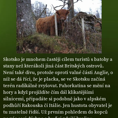
Skotsko je mnohem častěji cílem turistů s batohy a
stany než kterákoli jiná část Britských ostrovů.
Není také divu, protože oproti valné části Anglie, o
níž se dá říci, že je placka, se ve Skotsku začíná
terén radikálně zvyšovat. Pahorkatina se mění na
hory a když projíždíte čím dál klikatějšími
silnicemi, připadáte si podobně jako v alpském
podhůří Rakouska či Itálie. Jen hustota obyvatel je
tu znatelně řidší. Už prvním pohledem do kopců