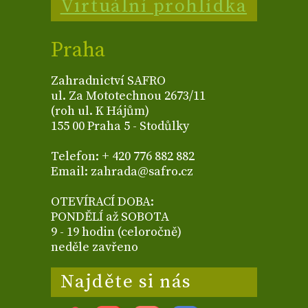
Virtuální prohlídka
Praha
Zahradnictví SAFRO
ul. Za Mototechnou 2673/11
(roh ul. K Hájům)
155 00 Praha 5 - Stodůlky
Telefon: + 420 776 882 882
Email: zahrada@safro.cz
OTEVÍRACÍ DOBA:
PONDĚLÍ až SOBOTA
9 - 19 hodin (celoročně)
neděle zavřeno
Najděte si nás