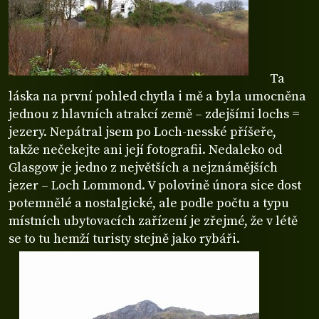
Ta
láska na první pohled chytla i mě a byla umocněna
jednou z hlavních atrakcí země – zdejšími lochs =
jezery. Nepátral jsem po Loch-nesské příšeře,
takže nečekejte ani její fotografii. Nedaleko od
Glasgow je jedno z největších a nejznámějších
jezer – Loch Lommond. V polovině února sice dost
potemnělé a nostalgické, ale podle počtu a typu
místních ubytovacích zařízení je zřejmé, že v létě
se to tu hemží turisty stejně jako rybáři.