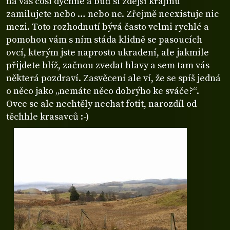
na vás cosi dýchne a buď si zdejší krajinu
zamilujete nebo … nebo ne. Zřejmě neexistuje nic
mezi. Toto rozhodnutí bývá často velmi rychlé a
pomohou vám s ním stáda klidně se pasoucích
ovcí, kterým jste naprosto ukradení, ale jakmile
přijdete blíž, začnou zvedat hlavy a sem tam vás
některá pozdraví. Zasvěcení ale ví, že se spíš jedná
o něco jako „nemáte něco dobrýho ke sváče?“.
Ovce se ale nechtěly nechat fotit, narozdíl od
těchhle krasavců :-)