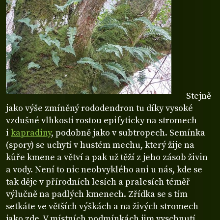
Stejně
jako výše zmíněný rododendron tu díky vysoké
vzdušné vlhkosti rostou epifyticky na stromech
i
kapradiny
, podobně jako v subtropech. Semínka
(spory) se uchytí v hustém mechu, který žije na
kůře kmene a větví a pak už těží z jeho zásob živin
a vody. Není to nic neobvyklého ani u nás, kde se
tak děje v přírodních lesích a pralesích téměř
výlučně na padlých kmenech. Zřídka se s tím
setkáte ve větších výškách a na živých stromech
jako zde. V místních podmínkách jim vyschnutí