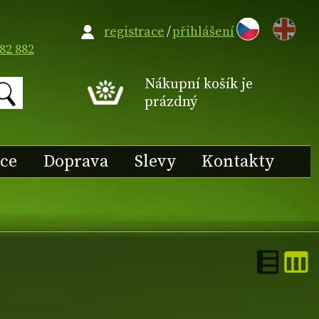
EN
registrace
/
přihlášení
82 882
Nákupní košík je
prázdný
ace
Doprava
Slevy
Kontakty