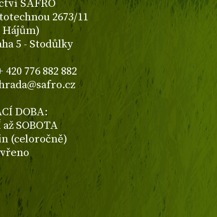
ctví SAFRO
totechnou 2673/11
K Hájům)
aha 5 - Stodůlky
+ 420 776 882 882
ahrada@safro.cz
CÍ DOBA:
 až SOBOTA
din (celoročně)
avřeno