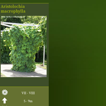
Aristolochia
macrophylla
VII - VIII
5 - 9m