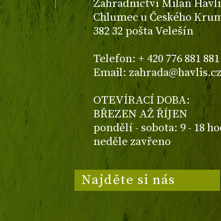
Zahradnictví Milan Havli
Chlumec u Českého Kruml
382 32 pošta Velešín
Telefon: + 420 776 881 881
Email: zahrada@havlis.c
OTEVÍRACÍ DOBA:
BŘEZEN AŽ ŘÍJEN
pondělí - sobota: 9 - 18 h
neděle zavřeno
Najděte si nás