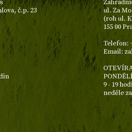
s
Zahradni
ova, č.p. 23
ul. Za Mo
(roh ul. 
155 00 Pr
z
Telefon: 
Email: z
OTEVÍRA
odin
PONDĚLÍ
9 - 19 ho
neděle z