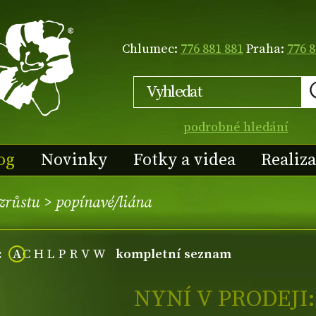
Chlumec:
776 881 881
Praha:
776 8
podrobné hledání
og
Novinky
Fotky a videa
Realiz
vzrůstu
>
popínavé/liána
:
A
C
H
L
P
R
V
W
kompletní seznam
NYNÍ V PRODEJI: