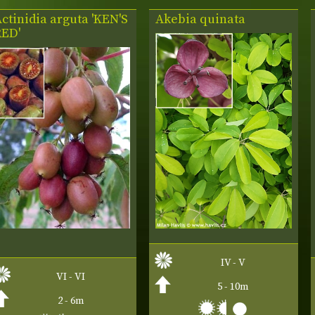
ctinidia arguta 'KEN'S
Akebia quinata
RED'
IV - V
VI - VI
5 - 10m
2 - 6m