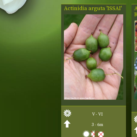
Actinidia arguta 'ISSAI'
A
V - VI
3 - 6m