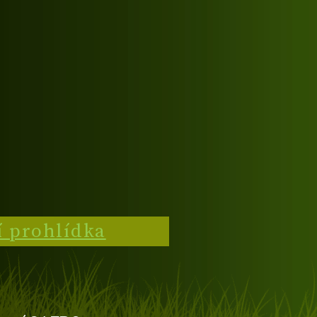
í prohlídka