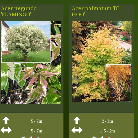
Acer negundo
Acer palmatum 'BI-
'FLAMINGO'
HOO'
5 - 7m
2 - 3m
5 - 7m
1,5 - 2m