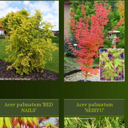
Acer palmatum 'RED
Acer palmatum
NAILS'
'SEIRYU'