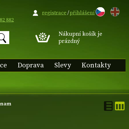
EN
registrace
/
přihlášení
82 882
Nákupní košík je
prázdný
ace
Doprava
Slevy
Kontakty
znam