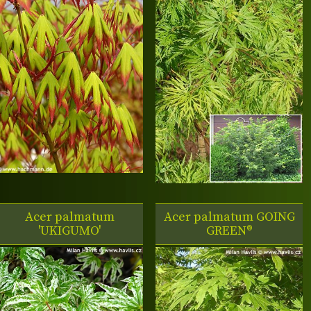
Acer palmatum
Acer palmatum
GOING
'UKIGUMO'
GREEN®