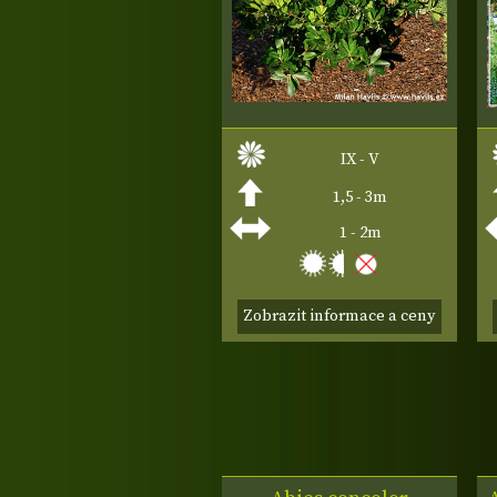
IX - V
1,5 - 3m
1 - 2m
Zobrazit informace a ceny