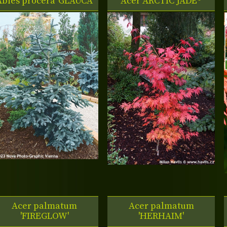
Abies procera
'GLAUCA'
Acer
ARCTIC JADE®
Acer palmatum
Acer palmatum
'FIREGLOW'
'HERHAIM'