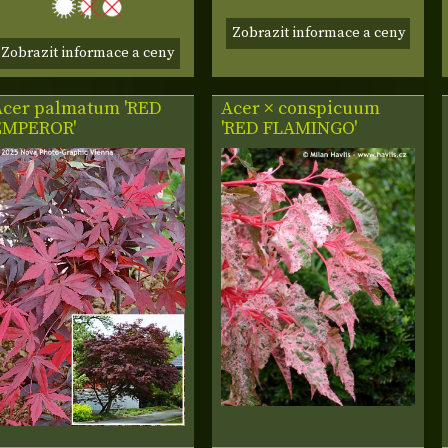
Zobrazit informace a ceny
Zobrazit informace a ceny
Acer palmatum 'RED
Acer × conspicuum
EMPEROR'
'RED FLAMINGO'