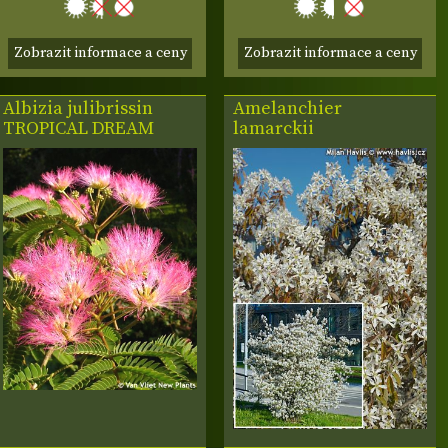
Zobrazit informace a ceny
Zobrazit informace a ceny
Albizia julibrissin
Amelanchier
TROPICAL DREAM
lamarckii