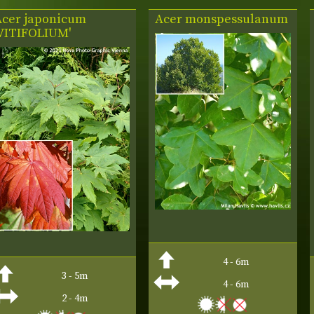
Acer japonicum
Acer monspessulanum
'VITIFOLIUM'
4 - 6m
3 - 5m
4 - 6m
2 - 4m