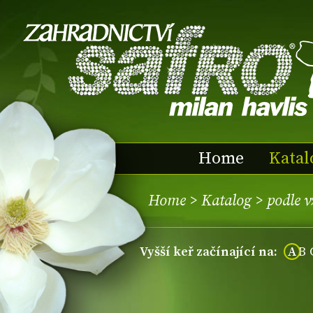
Home
Katal
Home
>
Katalog
>
podle 
vyšší keř začínající na:
A
B