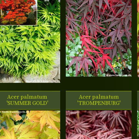
Acer palmatum
Acer palmatum
'SUMMER GOLD'
'TROMPENBURG'