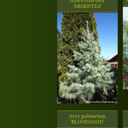
Abies concolor
'ARGENTEA'
Acer palmatum
'BLOODGOOD'