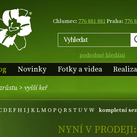
Chlumec:
776 881 881
Praha:
776 8
podrobné hledání
og
Novinky
Fotky a videa
Realiz
vzrůstu
>
vyšší keř
C
D
E
F
H
I
J
K
L
M
O
P
Q
R
S
T
U
V
W
kompletní se
NYNÍ V PRODEJI: