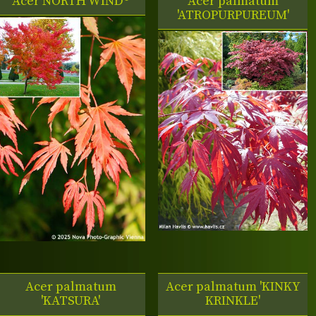
Acer
NORTH WIND®
Acer palmatum
'ATROPURPUREUM'
Acer palmatum
Acer palmatum 'KINKY
'KATSURA'
KRINKLE'