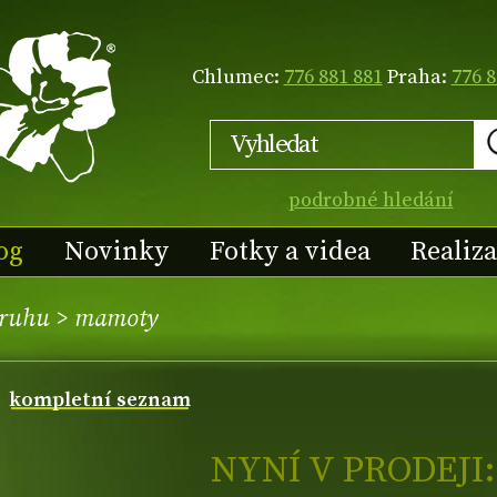
Chlumec:
776 881 881
Praha:
776 8
podrobné hledání
og
Novinky
Fotky a videa
Realiz
druhu
>
mamoty
kompletní seznam
NYNÍ V PRODEJI: