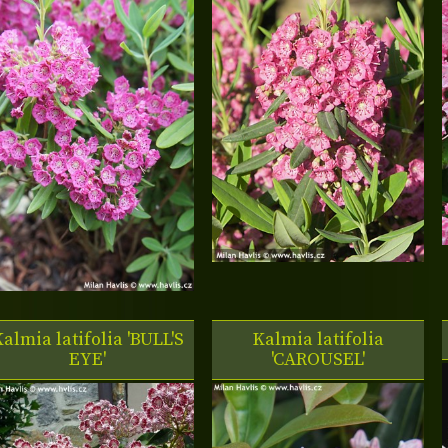
almia latifolia 'BULL'S
Kalmia latifolia
EYE'
'CAROUSEL'