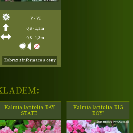
V - VI
0,8 - 1,3m
0,8 - 1,3m
Zobrazit informace a ceny
KLADEM:
Kalmia latifolia 'BAY
Kalmia latifolia 'BIG
STATE'
BOY'