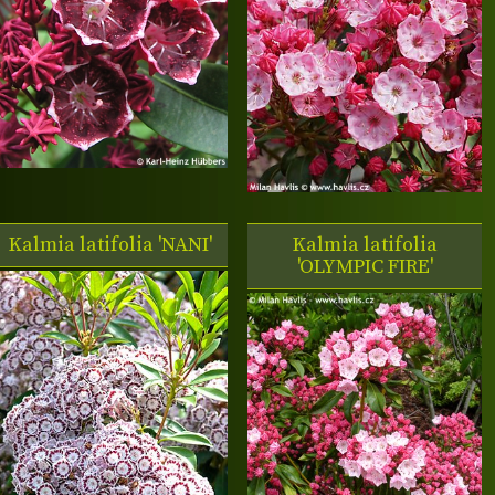
Kalmia latifolia 'NANI'
Kalmia latifolia
'OLYMPIC FIRE'