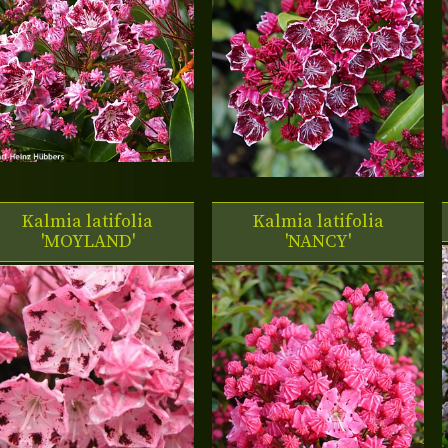
Kalmia latifolia
Kalmia latifolia
'MOYLAND'
'NANCY'