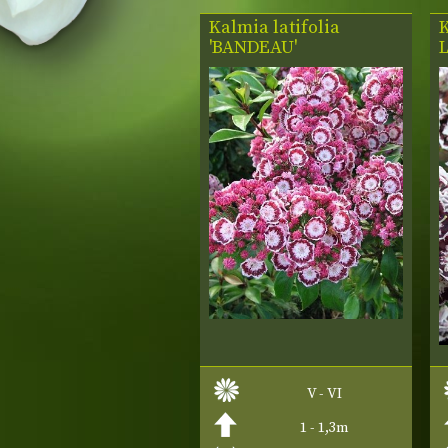
Kalmia latifolia
K
'BANDEAU'
V - VI
1 - 1,3m