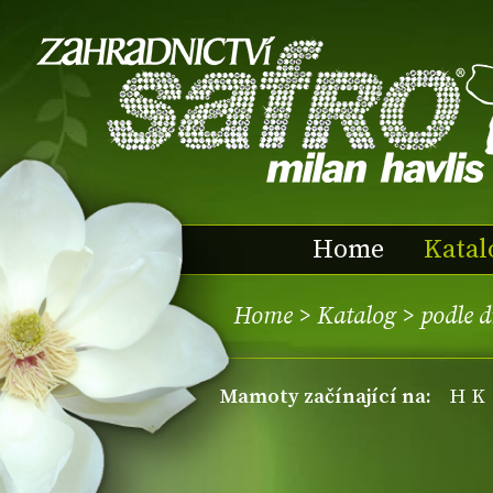
Home
Katal
Home
>
Katalog
>
podle 
mamoty začínající na:
H
K