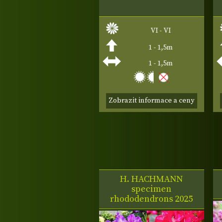
VI - VI
1 - 1,5m
1 - 1,5m
Zobrazit informace a ceny
H. HACHMANN
specimen
rhododendrons 2025