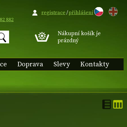
EN
registrace
/
přihlášení
82 882
Nákupní košík je
prázdný
ace
Doprava
Slevy
Kontakty