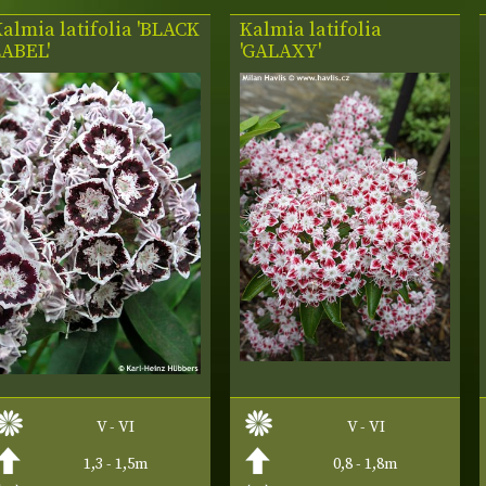
almia latifolia 'BLACK
Kalmia latifolia
LABEL'
'GALAXY'
V - VI
V - VI
1,3 - 1,5m
0,8 - 1,8m