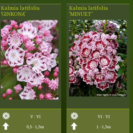
Kalmia latifolia
Kalmia latifolia
'GINKONA'
'MINUET'
V - VI
VI - VI
0,5 - 1,5m
1 - 1,5m