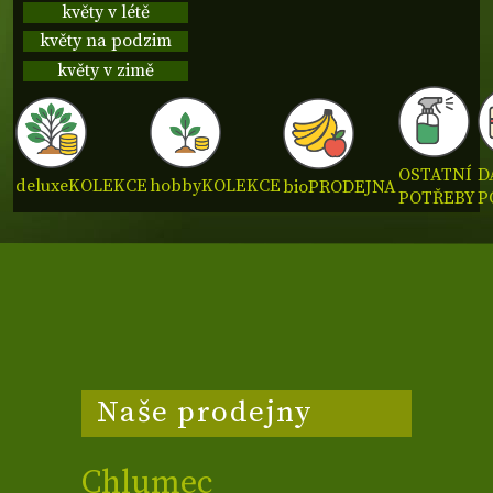
květy v létě
květy na podzim
květy v zimě
OSTATNÍ
D
deluxe
KOLEKCE
hobby
KOLEKCE
bio
PRODEJNA
POTŘEBY
P
Naše prodejny
Chlumec