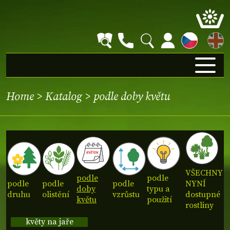
EN
Home
>
Katalog
>
podle doby květu
VŠECHNY
podle
podle
podle
podle
podle
NYNÍ
doby
typu a
druhu
olistění
vzrůstu
dostupné
květu
použití
rostliny
květy na jaře