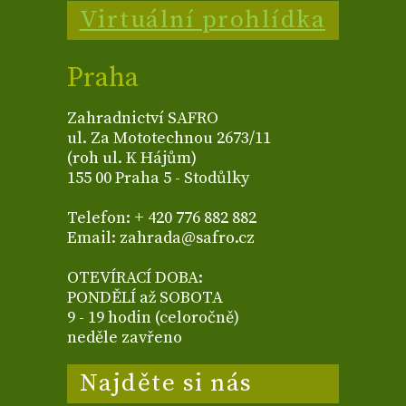
Virtuální prohlídka
Praha
Zahradnictví SAFRO
ul. Za Mototechnou 2673/11
(roh ul. K Hájům)
155 00 Praha 5 - Stodůlky
Telefon: + 420 776 882 882
Email: zahrada@safro.cz
OTEVÍRACÍ DOBA:
PONDĚLÍ až SOBOTA
9 - 19 hodin (celoročně)
neděle zavřeno
Najděte si nás