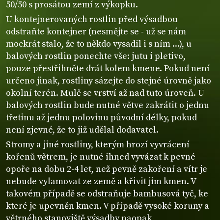
50/50 s prosátou zemí z výkopku.
U kontejnerovaných rostlin před výsadbou
odstraňte kontejner (nesmějte se - už se nám
mockrát stalo, že to někdo vysadil i s ním ...), u
balových rostlin ponechte vše: jutu i pletivo,
pouze přestřihněte drát kolem kmene. Pokud není
určeno jinak, rostliny sázejte do stejné úrovně jako
okolní terén. Mulč se vrství až nad tuto úroveň. U
balových rostlin bude nutné větve zakrátit o jednu
třetinu až jednu polovinu původní délky, pokud
není zjevné, že to již udělal dodavatel.
Stromy a jiné rostliny, kterým hrozí vyvrácení
kořenů větrem, je nutné ihned vyvázat k pevné
opoře na dobu 2-4 let, než pevně zakoření a vítr je
nebude vylamovat ze země a křivit jim kmen. V
takovém případě se odstraňuje bambusová tyč, ke
které je upevněn kmen. V případě vysoké koruny a
větrného stanoviště výsadby naopak