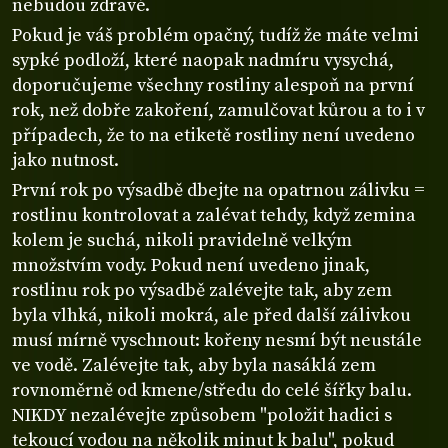
nebudou zdravé.
Pokud je váš problém opačný, tudíž že máte velmi
sypké podloží, které naopak nadmíru vysychá,
doporučujeme všechny rostliny alespoň na první
rok, než dobře zakoření, zamulčovat kůrou a to i v
případech, že to na etiketě rostliny není uvedeno
jako nutnost.
První rok po výsadbě dbejte na opatrnou zálivku =
rostlinu kontrolovat a zalévat tehdy, když zemina
kolem je suchá, nikoli pravidelně velkým
množstvím vody. Pokud není uvedeno jinak,
rostlinu rok po výsadbě zalévejte tak, aby zem
byla vlhká, nikoli mokrá, ale před další zálivkou
musí mírně vyschnout: kořeny nesmí být neustále
ve vodě. Zalévejte tak, aby byla nasáklá zem
rovnoměrně od kmene/středu do celé šířky balu.
NIKDY nezalévejte způsobem "položit hadici s
tekoucí vodou na několik minut k balu", pokud