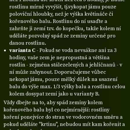
rostlinu mírně vyvýšit, tj.vykopat jámu pouze
poloviční hloubky, než je výška květináče či
kořenového balu. Rostlinu do ní usaďte a
zahrňte ji zemí tzv. do kopečku, takže kolem ní
uděláte pozvolný spád ze zeminy určené pro
danou rostlinu.
varianta C
- Pokud se voda nevsákne ani za 3
hodiny, vaše zem je nepropustná a většina
rostlin - zejména stálezelených a jehličnanů - v
ní může zahynout. Doporučujeme vůbec
nekopat jámu, pouze mělký důlek na usazení
balu do výše max. 1/3 výšky balu a rostlinu celou
kolem dosypat zemí jako u varianty B.
Vždy dbejte na to, aby spád zeminy kolem
kořenového balu byl co nejmírnější: rostliny
koření ponejvíce do stran ve vodorovném směru a
pokud uděláte "krtinu", nebudou mít kam kořenit a