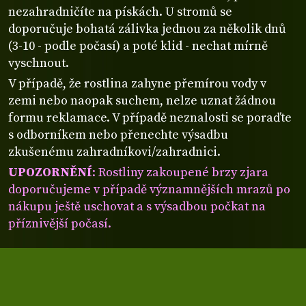
nezahradničíte na pískách. U stromů se
doporučuje bohatá zálivka jednou za několik dnů
(3-10 - podle počasí) a poté klid - nechat mírně
vyschnout.
V případě, že rostlina zahyne přemírou vody v
zemi nebo naopak suchem, nelze uznat žádnou
formu reklamace. V případě neznalosti se poraďte
s odborníkem nebo přenechte výsadbu
zkušenému zahradníkovi/zahradnici.
UPOZORNĚNÍ
: Rostliny zakoupené brzy zjara
doporučujeme v případě významnějších mrazů po
nákupu ještě uschovat a s výsadbou počkat na
příznivější počasí.