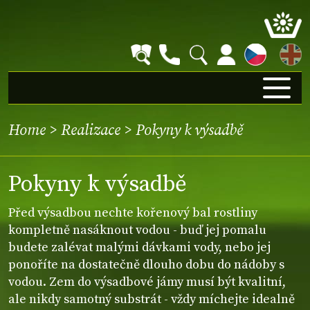
EN
Home
>
Realizace
>
Pokyny k výsadbě
Pokyny k výsadbě
Před výsadbou nechte kořenový bal rostliny
kompletně nasáknout vodou - buď jej pomalu
budete zalévat malými dávkami vody, nebo jej
ponoříte na dostatečně dlouho dobu do nádoby s
vodou. Zem do výsadbové jámy musí být kvalitní,
ale nikdy samotný substrát - vždy míchejte idealně