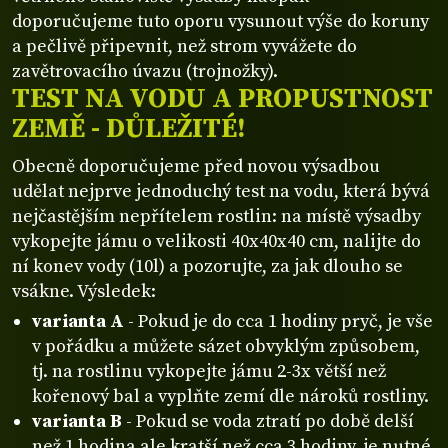
doporučujeme tuto oporu vysunout výše do koruny
a pečlivě připevnit, než strom vyvážete do
zavětrovacího úvazu (trojnožky).
TEST NA VODU A PROPUSTNOST
ZEMĚ - DŮLEŽITÉ!
Obecně doporučujeme před novou výsadbou
udělat nejprve jednoduchý test na vodu, která bývá
nejčastějším nepřítelem rostlin: na místě výsadby
vykopejte jámu o velikosti 40x40x40 cm, nalijte do
ní konev vody (10l) a pozorujte, za jak dlouho se
vsákne. Výsledek:
varianta A
- Pokud je do cca 1 hodiny pryč, je vše
v pořádku a můžete sázet obvyklým způsobem,
tj. na rostlinu vykopejte jámu 2-3x větší než
kořenový bal a vyplňte zemí dle nároků rostliny.
varianta B
- Pokud se voda ztratí po době delší
než 1 hodina ale kratší než cca 3 hodiny, je nutné