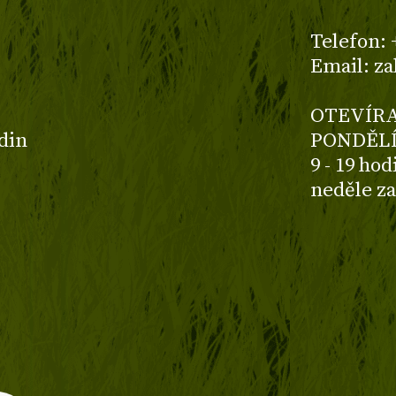
z
Telefon: 
Email: z
OTEVÍRA
odin
PONDĚLÍ
9 - 19 ho
neděle z