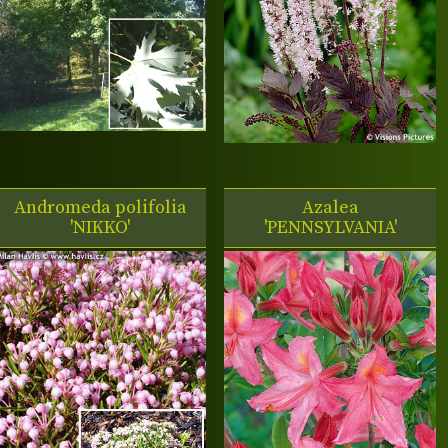
Andromeda polifolia
Azalea
'NIKKO'
'PENNSYLVANIA'