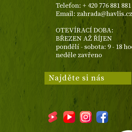
Telefon: + 420 776 881 881
Email: zahrada@havlis.c
OTEVÍRACÍ DOBA:
BŘEZEN AŽ ŘÍJEN
pondělí - sobota: 9 - 18 h
neděle zavřeno
Najděte si nás