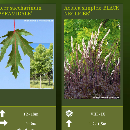
Acer saccharinum
Actaea simplex
'BLACK
'PYRAMIDALE'
NEGLIGÉE'
12 - 18m
VIII - IX
4 - 6m
1,2 - 1,5m