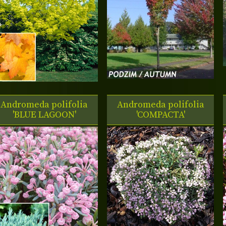
Andromeda polifolia
Andromeda polifolia
'BLUE LAGOON'
'COMPACTA'