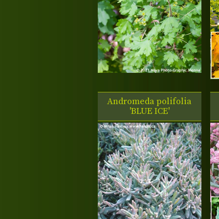
Andromeda polifolia
'BLUE ICE'