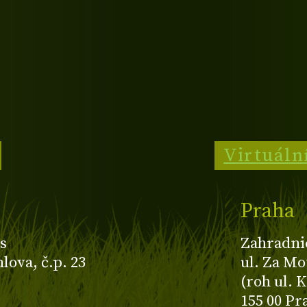
Virtuáln
Praha
s
Zahradni
ova, č.p. 23
ul. Za Mo
(roh ul. 
155 00 Pr