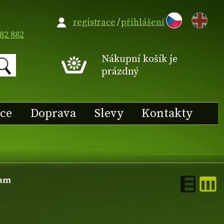
EN
registrace
/
přihlášení
82 882
Nákupní košík je
prázdný
ace
Doprava
Slevy
Kontakty
nam