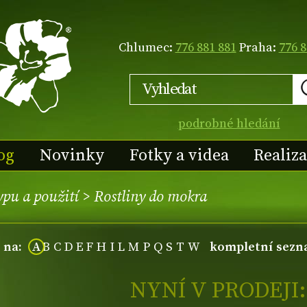
Chlumec:
776 881 881
Praha:
776 8
podrobné hledání
og
Novinky
Fotky a videa
Realiz
ypu a použití
>
Rostliny do mokra
í na:
A
B
C
D
E
F
H
I
L
M
P
Q
S
T
W
kompletní sez
NYNÍ V PRODEJI: