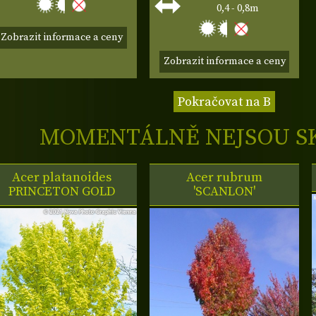
0,4 - 0,8m
Zobrazit informace a ceny
Zobrazit informace a ceny
Pokračovat na B
MOMENTÁLNĚ NEJSOU S
Acer platanoides
Acer rubrum
PRINCETON GOLD
'SCANLON'