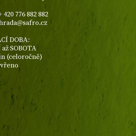
+ 420 776 882 882
ahrada@safro.cz
CÍ DOBA:
 až SOBOTA
din (celoročně)
avřeno