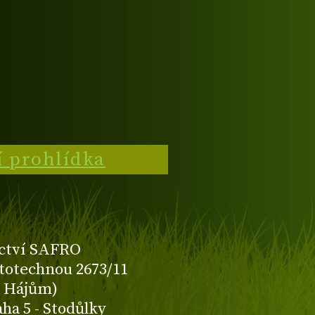
í prohlídka
ctví SAFRO
totechnou 2673/11
K Hájům)
aha 5 - Stodůlky