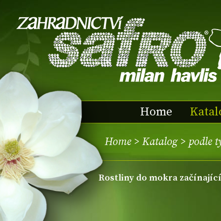
Home
Katal
Home
>
Katalog
>
podle t
Rostliny do mokra začínajíc