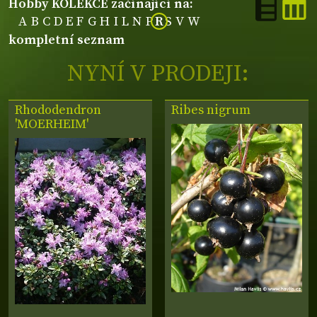
hobby KOLEKCE začínající na:
A
B
C
D
E
F
G
H
I
L
N
P
R
S
V
W
kompletní seznam
NYNÍ V PRODEJI:
Rhododendron
Ribes nigrum
'MOERHEIM'