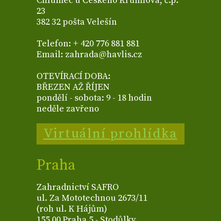
Chlumec u Českého Krumlova, č.p.
23
382 32 pošta Velešín
Telefon: + 420 776 881 881
Email: zahrada@havlis.cz
OTEVÍRACÍ DOBA:
BŘEZEN AŽ ŘÍJEN
pondělí - sobota: 9 - 18 hodin
neděle zavřeno
Virtuální prohlídka
Praha
Zahradnictví SAFRO
ul. Za Mototechnou 2673/11
(roh ul. K Hájům)
155 00 Praha 5 - Stodůlky