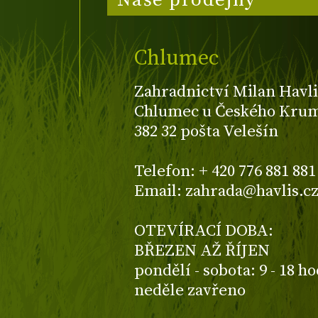
Naše prodejny
Chlumec
Zahradnictví Milan Havli
Chlumec u Českého Kruml
382 32 pošta Velešín
Telefon: + 420 776 881 881
Email: zahrada@havlis.c
OTEVÍRACÍ DOBA:
BŘEZEN AŽ ŘÍJEN
pondělí - sobota: 9 - 18 h
neděle zavřeno