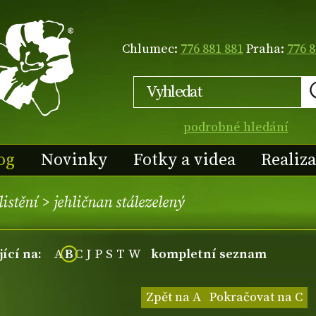
Chlumec:
776 881 881
Praha:
776 8
podrobné hledání
og
Novinky
Fotky a videa
Realiz
listění
>
jehličnan stálezelený
jící na:
A
B
C
J
P
S
T
W
kompletní seznam
Zpět na A
Pokračovat na C