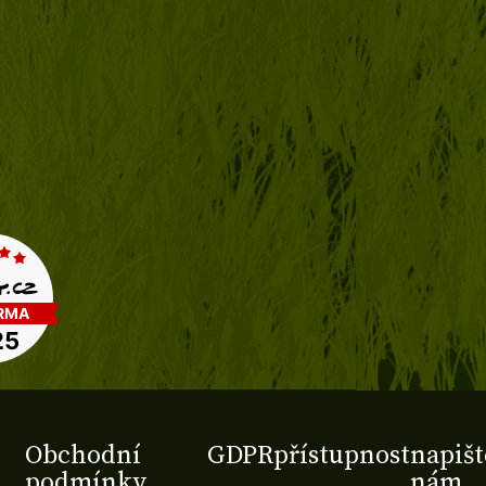
Obchodní
GDPR
přístupnost
napišt
podmínky
nám