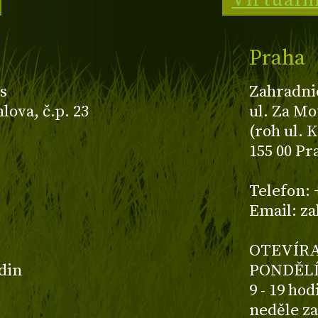
Virtuáln
Praha
s
Zahradni
ova, č.p. 23
ul. Za Mo
(roh ul. 
155 00 Pr
z
Telefon: 
Email: z
OTEVÍRA
odin
PONDĚLÍ
9 - 19 ho
neděle z