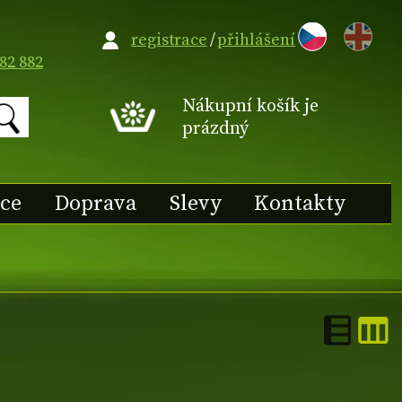
EN
registrace
/
přihlášení
82 882
Nákupní košík je
prázdný
ace
Doprava
Slevy
Kontakty