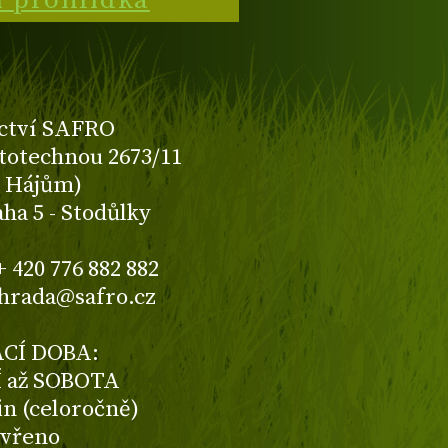
í prohlídka
ctví SAFRO
totechnou 2673/11
K Hájům)
aha 5 - Stodůlky
+ 420 776 882 882
ahrada@safro.cz
CÍ DOBA:
 až SOBOTA
din (celoročně)
avřeno