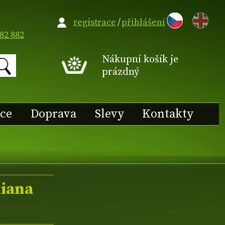
EN
registrace
/
přihlášení
82 882
Nákupní košík je
prázdný
ace
Doprava
Slevy
Kontakty
iana