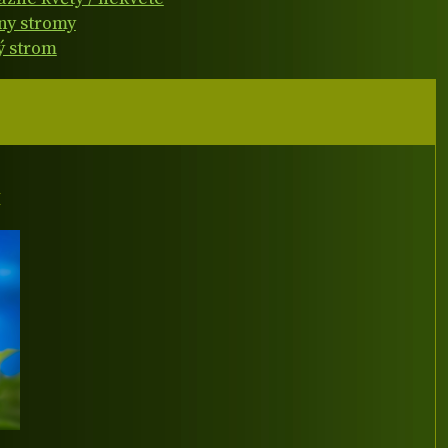
ny stromy
ý strom
I