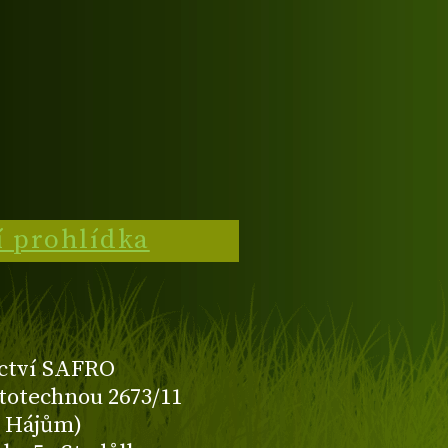
í prohlídka
ctví SAFRO
totechnou 2673/11
K Hájům)