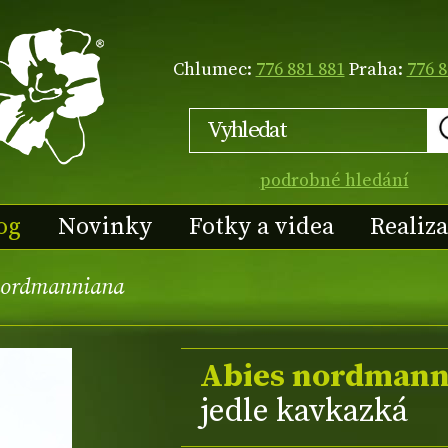
Chlumec:
776 881 881
Praha:
776 8
podrobné hledání
og
Novinky
Fotky a videa
Realiz
nordmanniana
Abies nordmann
jedle kavkazká