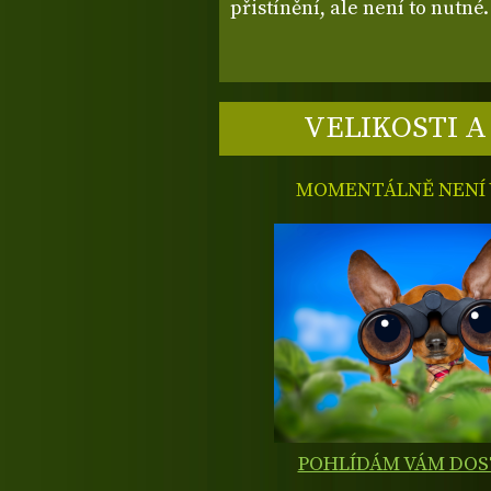
přistínění, ale není to nutn
VELIKOSTI A
MOMENTÁLNĚ NENÍ V
POHLÍDÁM VÁM DO