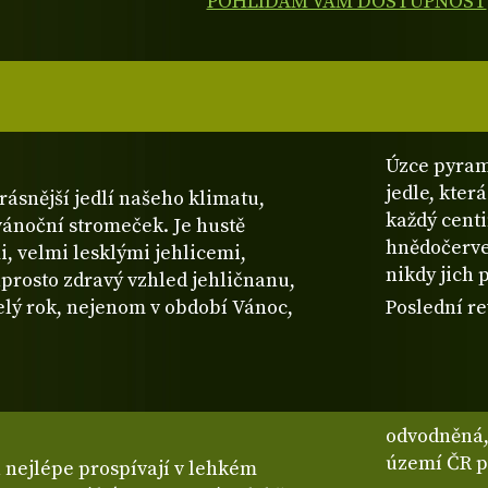
POHLÍDÁM VÁM DOSTUPNOST
Úzce pyram
jedle, kter
rásnější jedlí našeho klimatu,
každý centi
 vánoční stromeček. Je hustě
hnědočerven
i, velmi lesklými jehlicemi,
nikdy jich 
prosto zdravý vzhled jehličnanu,
celý rok, nejenom v období Vánoc,
Poslední re
odvodněná, 
území ČR p
 nejlépe prospívají v lehkém