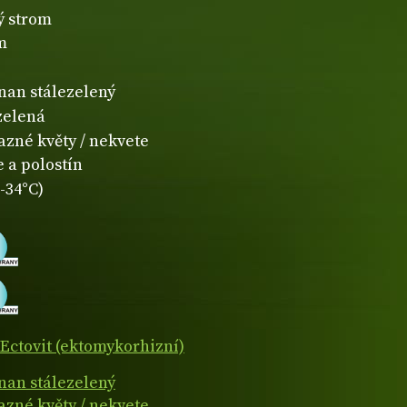
ý strom
m
čnan stálezelený
zelená
azné květy / nekvete
 a polostín
-34°C)
Ectovit (ektomykorhizní)
čnan stálezelený
azné květy / nekvete