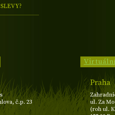
E
SLEVY?
Virtuáln
Praha
s
Zahradni
ova, č.p. 23
ul. Za Mo
(roh ul. 