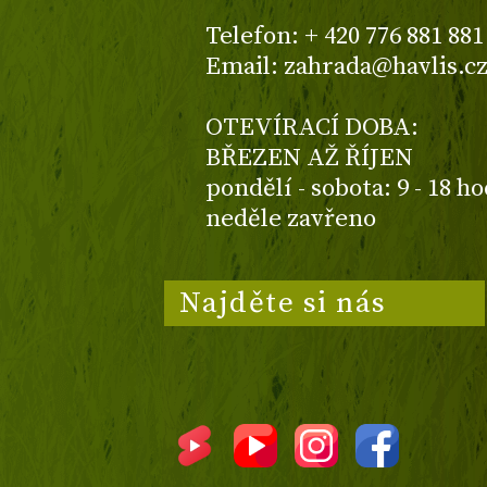
Telefon: + 420 776 881 881
Email: zahrada@havlis.c
OTEVÍRACÍ DOBA:
BŘEZEN AŽ ŘÍJEN
pondělí - sobota: 9 - 18 h
neděle zavřeno
Najděte si nás