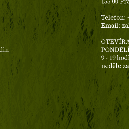
155 00 Pr
z
Telefon: 
Email: z
OTEVÍRA
odin
PONDĚLÍ
9 - 19 ho
neděle z