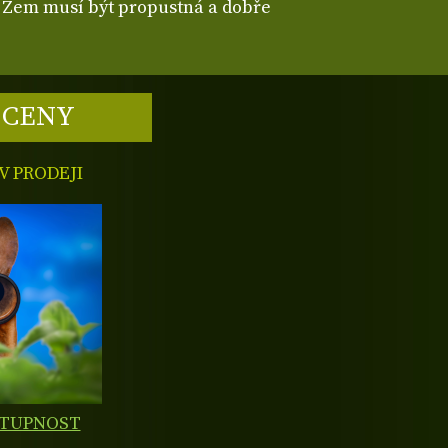
é. Zem musí být propustná a dobře
 CENY
 PRODEJI
STUPNOST