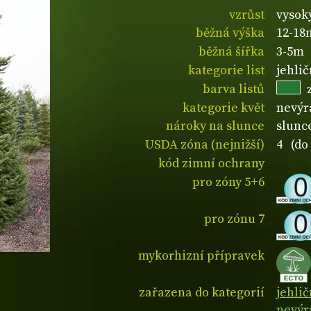
vzrůst
vysok
běžná výška
12-18
běžná šířka
3-5m
kategorie list
jehli
barva listů
kategorie květ
nevýr
nároky na slunce
slunce
USDA zóna (nejnižší)
4 (do 
kód zimní ochrany
pro zóny 5+6
pro zónu 7
mykorhizní přípravek
zařazena do kategorií
jehli
nevýr