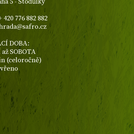
aha 5 - Stodůlky
+ 420 776 882 882
ahrada@safro.cz
CÍ DOBA:
 až SOBOTA
din (celoročně)
avřeno