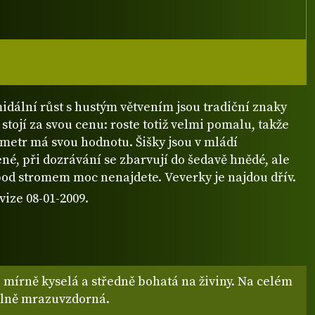
idální růst s hustým větvením jsou tradiční znaky
á stojí za svou cenu: roste totiž velmi pomalu, takže
metr má svou hodnotu. Šišky jsou v mládí
é, při dozrávání se zbarvují do šedavě hnědé, ale
pod stromem moc nenajdete. Veverky je najdou dřív.
vize 08-01-2009.
mírně kyselá a středně bohatá na živiny. Na celém
lně mrazuvzdorná.