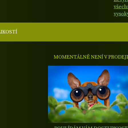
všech
vysok
LIKOSTÍ
MOMENTÁLNĚ NENÍ V PRODEJ