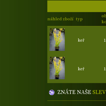
o
náhled zboží
typ
ko
keř
1
keř
1
ZNÁTE NAŠE
SLEV