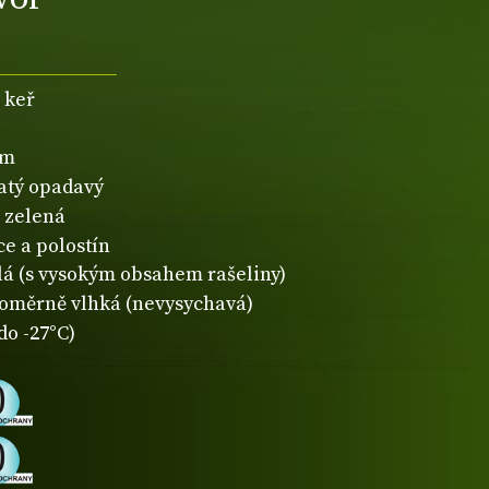
 keř
2m
natý opadavý
zelená
ce a polostín
lá (s vysokým obsahem rašeliny)
oměrně vlhká (nevysychavá)
do -27°C)