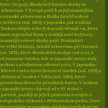
 Peter Gregory, dlouholetý kurátor sbírky ve
 Arboretum. V Evropě patří k nejvýznamnějším
zozemské arboretum a školka Esveld vedená
 Gelderen (zal. 1865), v Japonsku pak tradiční
o Tsukasa Maple nebo Kobayashi Momiji-en, které
staré regionální klony a uvádějí nové kultivary.
znamnější světové sbírky patří Westonbirt
ve Velké Británii, Arnold Arboretum při Harvard
(zal. 1872), které dlouhodobě studuje rod Acer, a
nd Japanese Garden, kde se japonské javory staly
prvkem a předmětem odborné péče. V Japonsku
 klíčová centra Kyoto Botanical Garden (zal. 1924) a
Botanical Garden v Tokiu (zal. 1684), které
 genetickou diverzitu původních forem. V českém
 japonské javory objevují už v 19. století v
arcích, později se jejich pěstování rozvíjelo v
rologického výzkumu v Průhonickém parku. Dnes
jvýznamnějším tuzemským sbírkám Dendrologická