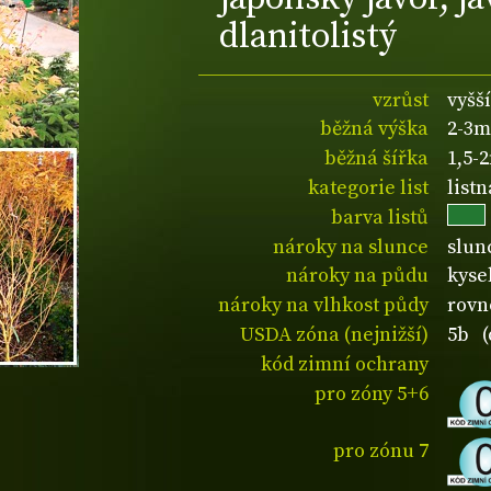
dlanitolistý
vzrůst
vyšší
běžná výška
2-3m
běžná šířka
1,5-
kategorie list
list
barva listů
nároky na slunce
slun
nároky na půdu
kyse
nároky na vlhkost půdy
rovn
USDA zóna (nejnižší)
5b (
kód zimní ochrany
pro zóny 5+6
pro zónu 7