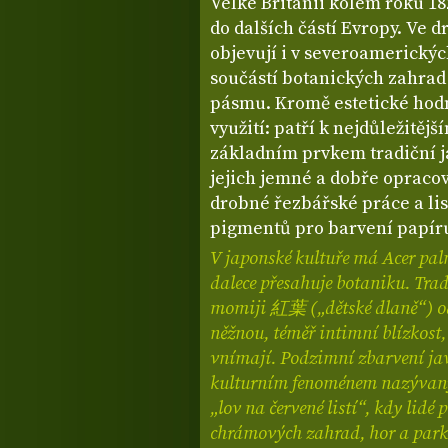
Velké Británii kolem roku 18
do dalších částí Evropy. Ve dr
objevují i v severoamerickýc
součástí botanických zahrad
pásmu. Kromě estetické hodn
využití: patří k nejdůležitěj
základním prvkem tradiční j
jejich jemné a dobře opraco
drobné řezbářské práce a list
pigmentů pro barvení papíru 
V japonské kultuře má Acer pal
dalece přesahuje botaniku. Tra
momiji 紅葉 („dětské dlaně“) od
něžnou, téměř intimní blízkost,
vnímají. Podzimní zbarvení ja
kulturním fenoménem nazýva
„lov na červené listí“, kdy lidé
chrámových zahrad, hor a parků