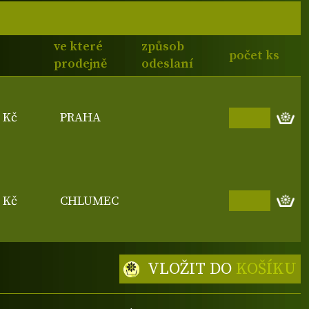
ve které
způsob
počet ks
prodejně
odeslaní
0 Kč
PRAHA
0 Kč
CHLUMEC
VLOŽIT DO
KOŠÍKU