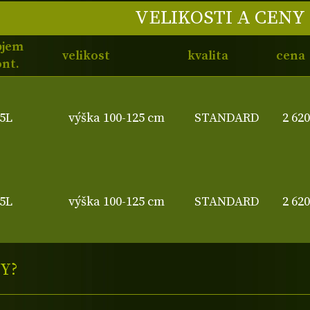
VELIKOSTI A CENY
bjem
velikost
kvalita
cena
nt.
5L
výška 100-125 cm
STANDARD
2 62
5L
výška 100-125 cm
STANDARD
2 62
Y?