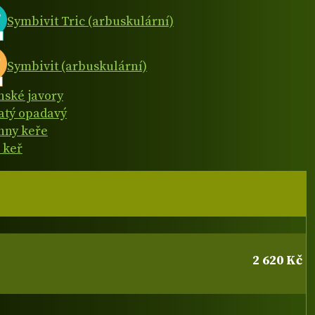
Symbivit Tric (arbuskulární)
Symbivit (arbuskulární)
nské javory
natý opadavý
hny keře
 keř
2 620 Kč