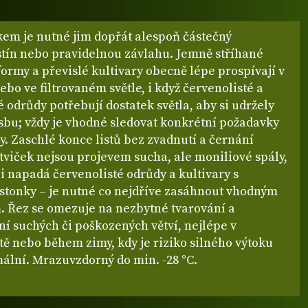
kem je nutné jim dopřát alespoň částečný
stín nebo pravidelnou závlahu. Jemně stříhané
ormy a převislé kultivary obecně lépe prospívají v
ebo ve filtrovaném světle, i když červenolisté a
odrůdy potřebují dostatek světla, aby si udržely
sbu; vždy je vhodné sledovat konkrétní požadavky
. Zaschlé konce listů bez zvadnutí a černání
tviček nejsou projevem sucha, ale moniliové spály,
ji napadá červenolisté odrůdy a kultivary s
stonky – je nutné co nejdříve zasáhnout vhodným
. Řez se omezuje na nezbytné tvarování a
í suchých či poškozených větví, nejlépe v
ě nebo během zimy, kdy je riziko silného výtoku
ální. Mrazuvzdorný do min. -28 °C.