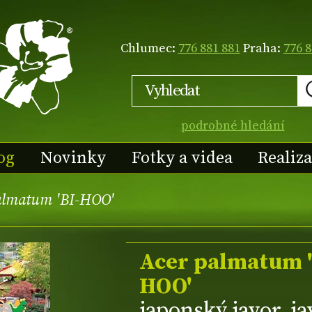
Chlumec:
776 881 881
Praha:
776 8
podrobné hledání
og
Novinky
Fotky a videa
Realiz
almatum 'BI-HOO'
Acer palmatum '
HOO'
japonský javor, ja