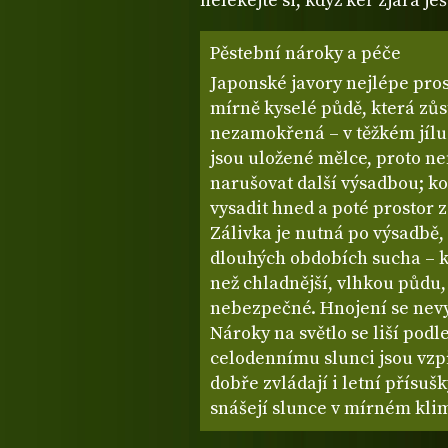
nelekejte si, když keř zjara ješ
Pěstební nároky a péče
Japonské javory nejlépe pro
mírně kyselé půdě, která zů
nezamokřená – v těžkém jílu
jsou uložené mělce, proto n
narušovat další výsadbou; ko
vysadit hned a poté prostor 
Zálivka je nutná po výsadbě, 
dlouhých obdobích sucha – k
než chladnější, vlhkou půdu, 
nebezpečné. Hnojení se nev
Nároky na světlo se liší podl
celodennímu slunci jsou vzp
dobře zvládají i letní přísu
snášejí slunce v mírném klim