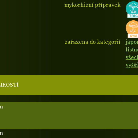
mykorhizní přípravek
zařazena do kategorií
japo
list
všec
vyšší
LIKOSTÍ
cm
cm