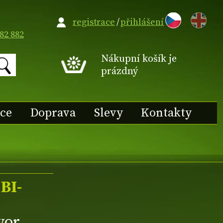
EN
registrace
/
přihlášení
82 882
Nákupní košík je
prázdný
ace
Doprava
Slevy
Kontakty
BI-
vor