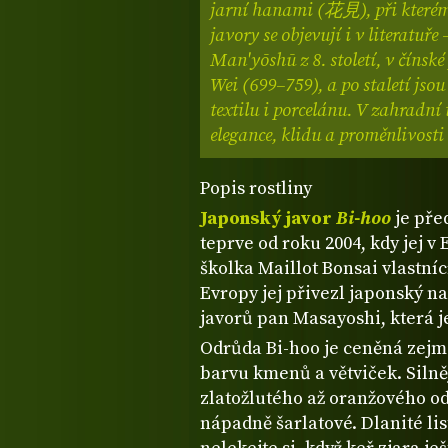
jarní hanami (花見), při kterém s
javory se objevují i v literatuře
Man'yōshū z 8. století, v čínsk
Wei (699–759), a po staletí jso
textilu i porcelánu. V zahradní
elegance, klidu a proměnlivosti –
Popis rostliny
Japonský javor
Bi-hoo
je př
teprve od roku 2004, kdy jej v
školka Maillot Bonsai vlastníc
Evropy jej přivezl japonský n
javorů pan Masayoshi, která je
Odrůda Bi-hoo je ceněná zejm
barvu kmenů a větviček. Silněj
zlatožlutého až oranžového ods
nápadně šarlatové. Dlanité lis