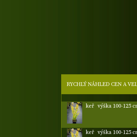
RYCHLÝ NÁHLED CEN A VE
keř
výška 100-125 
keř
výška 100-125 