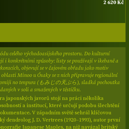
2 620 Kč
kódu celého východoasijského prostoru. Do kulturní
jí i konkrétními způsoby: listy se používají v ikebaně a
koracích, objevují se v čajovém obřadu jako motiv
oblasti Minoo u Ósaky se z nich připravuje regionální
 momiji no tenpura (もみじの天ぷら), sladká pochoutka
ádaných v soli a smažených v těstíčku.
a japonských javorů stojí na práci několika
sobností a institucí, které určují podobu šlechtění
dokumentace. V západním světě sehrál klíčovou
ký dendrolog J. D. Vertrees (1920–1993), autor první
nografie Japanese Maples, na niž navázal britský