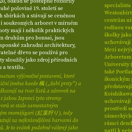
20, odkud se postupně rozšířily
specialista
uhé polovině 19. století se
Westonbirt
h sbírkách a stávají se ceněnou
centrům ni
 i soukromých arboret v mírném
rodinou van
oty mají i několik praktických
školky jak
ším druhům pro bonsai, jsou
uchovávají 
aponské zahradní architektury,
Mezi nejvý
vatelné dřevo se používá pro
Arboretum 
y sloužily jako zdroj přírodních
University 
a textilu.
také Portla
matum výjimečné postavení, které
ikonickým 
diční jména kaede 楓 („žabí prsty“) a
představují
kazují na tvar listů a zároveň na
Koishikawa 
 s jakou Japonci tyto stromy
uchovávají
vorů se stalo samostatným
prostředí se
ným momijigari (紅葉狩り), tedy
zámeckých p
 putují za nejkrásnějšími barvami do
rámci dend
. Je to svátek podobně vážený jako
patří k ne