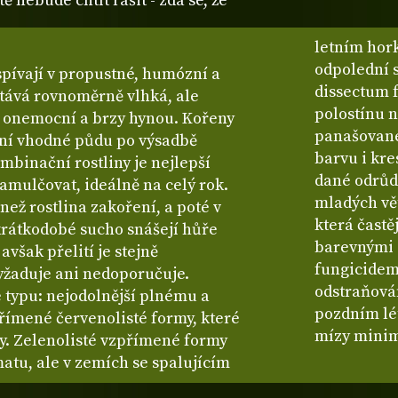
tě nebude chtít rašit - zdá se, že
letním hor
odpolední 
spívají v propustné, humózní a
dissectum f
stává rovnoměrně vlhká, ale
polostínu n
 onemocní a brzy hynou. Kořeny
panašované 
ení vhodné půdu po výsadbě
barvu i kre
mbinační rostliny je nejlepší
dané odrůdy
zamulčovat, ideálně na celý rok.
mladých vě
než rostlina zakoření, a poté v
která častě
rátkodobé sucho snášejí hůře
barevnými 
avšak přelití je stejně
fungicidem
yžaduje ani nedoporučuje.
odstraňován
e typu: nejodolnější plnému a
pozdním lét
římené červenolisté formy, které
mízy minim
šky. Zelenolisté vzpřímené formy
atu, ale v zemích se spalujícím