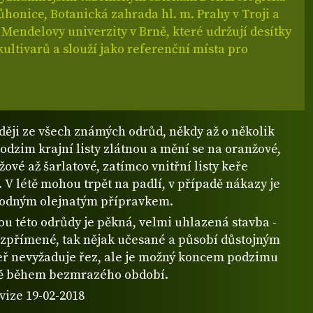
honice, Botanická zahrada hl. m. Prahy v Troji a
Mendelovy univerzity v Brně, které udržují desítky
ultivarů a slouží jako referenční místa pro
ději ze všech známých odrůd, někdy až o několik
odzim krajní listy zlátnou a mění se na oranžové,
žové až šarlatové, zatímco vnitřní listy keře
 V létě mohou trpět na padlí, v případě nákazy je
hodným olejnatým přípravkem.
ou této odrůdy je pěkná, velmi uhlazená stavba -
 vzpřímené, tak nějak učesané a působí důstojným
ř nevyžaduje řez, ale je možný koncem podzimu
ě během bezmrazého období.
vize 19-02-2018