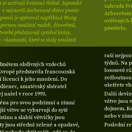
e uctívají kvetoucí třešně. Japonské
zahrada Prů
 – v nejstarší dochované sbírce poezie
Arboretum 
é poezii je opěvoval například Wang
ověřených k
u pevnou součástí maleb, dřevořezů,
pěstitele.
 tvorbě představují symbol krásy,
 vlastností, které se staly součástí
raší nejpoz
týdnů. Na p
edmětem obdivných vzdechů
lososově rů
 Evropě představila francouzská
zežloutnou.
í licenci k jeho množení. Do
ošetřete v
adšenec, amatérský sběratel
j našel v roce 1993.
Další deviz
větve jsou
éna pro svou podzimní a zimní
dojmem. Ke
ší větve se vybarvují do sytě
nebo v zim
tínu a slabší větvičky jsou
ty jsou středně zelené a opadavé,
Poslední re