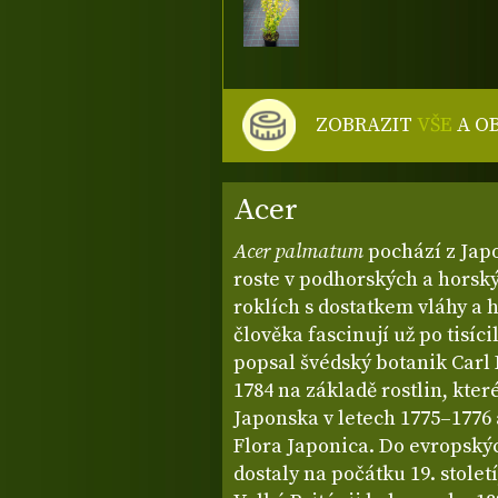
ZOBRAZIT
VŠE
A O
Acer
Acer palmatum
pochází z Japo
roste v podhorských a horský
roklích s dostatkem vláhy a 
člověka fascinují už po tisíci
popsal švédský botanik Carl
1784 na základě rostlin, kte
Japonska v letech 1775–1776 
Flora Japonica. Do evropský
dostaly na počátku 19. stole