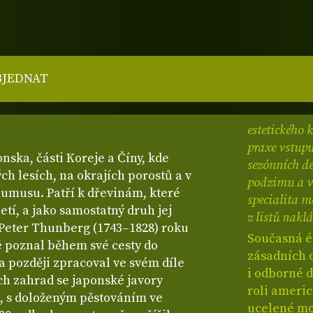
BJEDNAT
estetického 
praxe vstupu
nska, části Koreje a Číny, kde
sezónních de
ch lesích, na okrajích porostů a v
podzimu a v 
humusu. Patří k dřevinám, které
specialita
letí, a jako samostatný druh jej
z listů nakl
 Peter Thunberg (1743–1828) roku
Současná ér
ré poznal během své cesty do
zásadních o
a později zpracoval ve svém díle
i odborné 
ch zahrad se japonské javory
roli americ
tí, s doloženým pěstováním ve
ucelené mo