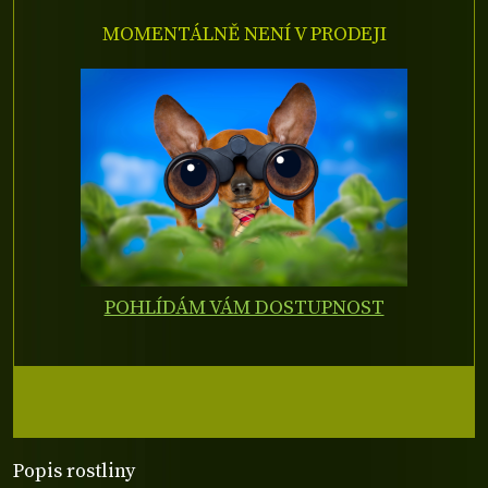
MOMENTÁLNĚ NENÍ V PRODEJI
POHLÍDÁM VÁM DOSTUPNOST
Popis rostliny