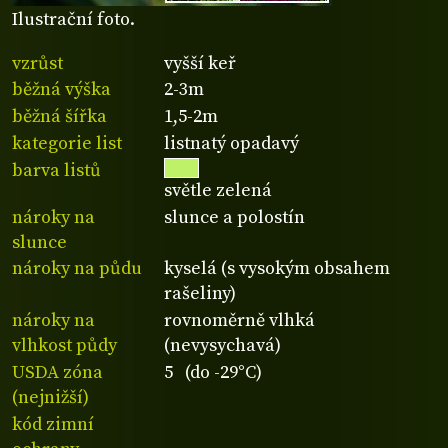
Ilustrační foto.
vzrůst
vyšší keř
běžná výška
2-3m
běžná šířka
1,5-2m
kategorie list
listnatý opadavý
barva listů
světle zelená
nároky na
slunce a polostín
slunce
nároky na půdu
kyselá (s vysokým obsahem
rašeliny)
nároky na
rovnoměrně vlhká
vlhkost půdy
(nevysychavá)
USDA zóna
5 (do -29°C)
(nejnižší)
kód zimní