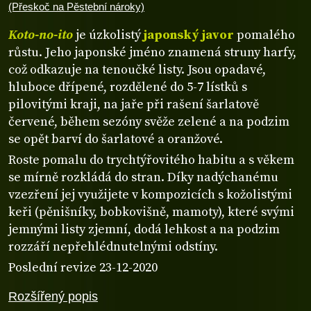
(Přeskoč na Pěstební nároky)
Koto-no-ito
je úzkolistý
japonský javor
pomalého
růstu. Jeho japonské jméno znamená struny harfy,
což odkazuje na tenoučké listy. Jsou opadavé,
hluboce dřípené, rozdělené do 5-7 lístků s
pilovitými kraji, na jaře při rašení šarlatově
červené, během sezóny svěže zelené a na podzim
se opět barví do šarlatové a oranžové.
Roste pomalu do trychtýřovitého habitu a s věkem
se mírně rozkládá do stran. Díky nadýchanému
vzezření jej využijete v kompozicích s kožolistými
keři (pěnišníky, bobkovišně, mamoty), které svými
jemnými listy zjemní, dodá lehkost a na podzim
rozzáří nepřehlédnutelnými odstíny.
Poslední revize 23-12-2020
Rozšířený popis