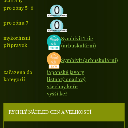
ochrany
pro zóny 5+6
pro zónu 7
mykorhizní
Symbivit Tric
přípravek
(arbuskulární)
Symbivit (arbuskulární)
zařazena do
japonské javory
kategorií
listnatý opadavý
všechny keře
vyšší keř
RYCHLÝ NÁHLED CEN A VELIKOSTÍ