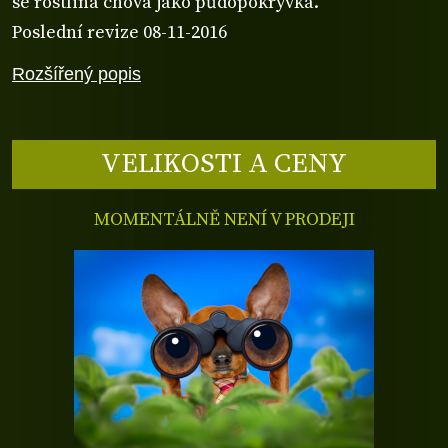
se rostlina chová jako půdopokryvka.
Poslední revize 08-11-2016
Rozšířený popis
VELIKOSTI A CENY
MOMENTÁLNĚ NENÍ V PRODEJI