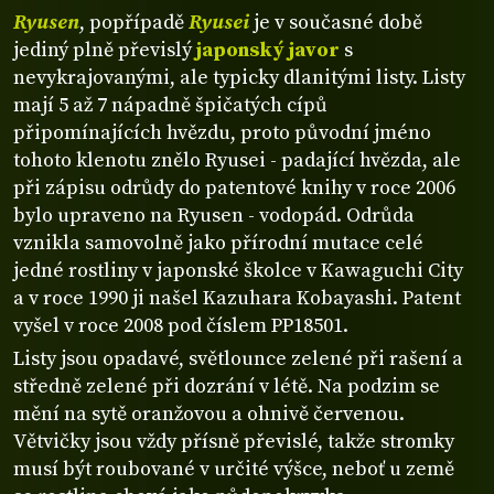
Ryusen
, popřípadě
Ryusei
je v současné době
jediný plně převislý
japonský javor
s
nevykrajovanými, ale typicky dlanitými listy. Listy
mají 5 až 7 nápadně špičatých cípů
připomínajících hvězdu, proto původní jméno
tohoto klenotu znělo Ryusei - padající hvězda, ale
při zápisu odrůdy do patentové knihy v roce 2006
bylo upraveno na Ryusen - vodopád. Odrůda
vznikla samovolně jako přírodní mutace celé
jedné rostliny v japonské školce v Kawaguchi City
a v roce 1990 ji našel Kazuhara Kobayashi. Patent
vyšel v roce 2008 pod číslem PP18501.
Listy jsou opadavé, světlounce zelené při rašení a
středně zelené při dozrání v létě. Na podzim se
mění na sytě oranžovou a ohnivě červenou.
Větvičky jsou vždy přísně převislé, takže stromky
musí být roubované v určité výšce, neboť u země