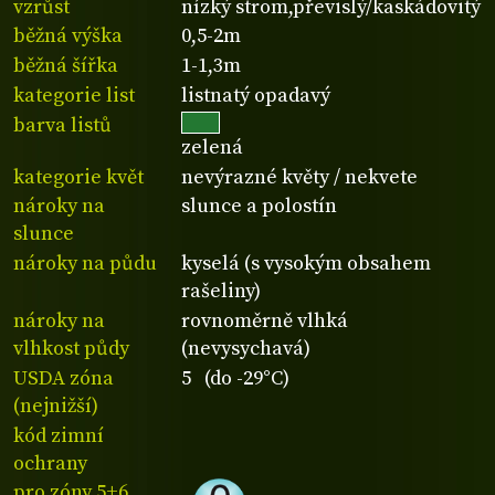
vzrůst
nízký strom,převislý/kaskádovitý
běžná výška
0,5-2m
běžná šířka
1-1,3m
kategorie list
listnatý opadavý
barva listů
zelená
kategorie květ
nevýrazné květy / nekvete
nároky na
slunce a polostín
slunce
nároky na půdu
kyselá (s vysokým obsahem
rašeliny)
nároky na
rovnoměrně vlhká
vlhkost půdy
(nevysychavá)
USDA zóna
5 (do -29°C)
(nejnižší)
kód zimní
ochrany
pro zóny 5+6