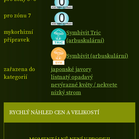
pro zónu 7
mykorhizní
Symbivit Tric
přípravek
(arbuskulární)
Symbivit (arbuskulární)
zařazena do
japonské javory
kategorií
listnatý opadavý
nevýrazné květy / nekvete
nízký strom
RYCHLÝ NÁHLED CEN A VELIKOSTÍ