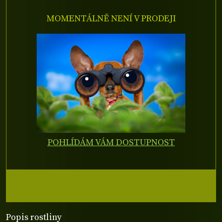
MOMENTÁLNĚ NENÍ V PRODEJI
POHLÍDÁM VÁM DOSTUPNOST
Popis rostliny