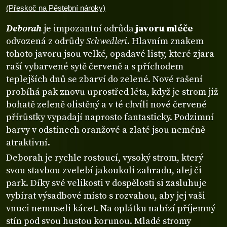
(Přeskoč na Pěstební nároky)
Deborah
je impozantní odrůda
javoru mléče
odvozená z odrůdy
Schwedleri
. Hlavním znakem
tohoto javoru jsou velké, opadavé listy, které zjara
raší vybarvené sytě červeně a s příchodem
teplejších dnů se zbarví do zelené. Nové rašení
probíhá pak znovu uprostřed léta, když je strom již
bohatě zeleně olistěný a v té chvíli nové červené
přírůstky vypadají naprosto fantasticky. Podzimní
barvy v odstínech oranžové a zlaté jsou neméně
atraktivní.
Deborah je rychle rostoucí, vysoký strom, který
svou stavbou zvelebí jakoukoli zahradu, alej či
park. Díky své velikosti v dospělosti si zasluhuje
vybírat výsadbové místo s rozvahou, aby jej vaši
vnuci nemuseli kácet. Na oplátku nabízí příjemný
stín pod svou hustou korunou. Mladé stromy