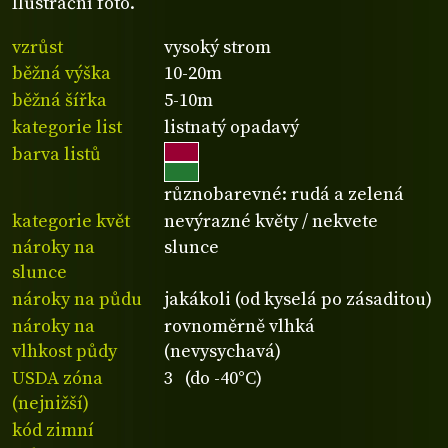
Ilustrační foto.
vzrůst
vysoký strom
běžná výška
10-20m
běžná šířka
5-10m
kategorie list
listnatý opadavý
barva listů
různobarevné: rudá a zelená
kategorie květ
nevýrazné květy / nekvete
nároky na
slunce
slunce
nároky na půdu
jakákoli (od kyselá po zásaditou)
nároky na
rovnoměrně vlhká
vlhkost půdy
(nevysychavá)
USDA zóna
3 (do -40°C)
(nejnižší)
kód zimní