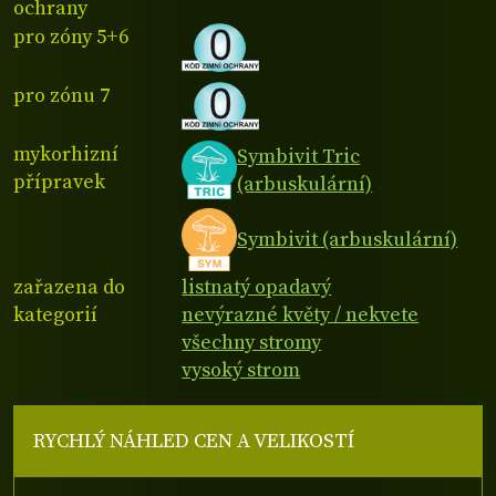
ochrany
pro zóny 5+6
pro zónu 7
mykorhizní
Symbivit Tric
přípravek
(arbuskulární)
Symbivit (arbuskulární)
zařazena do
listnatý opadavý
kategorií
nevýrazné květy / nekvete
všechny stromy
vysoký strom
RYCHLÝ NÁHLED CEN A VELIKOSTÍ