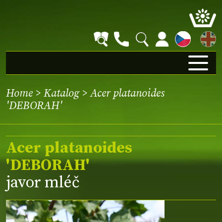
EN
Home
>
Katalog
> Acer platanoides
'DEBORAH'
Acer platanoides
'DEBORAH'
javor mléč