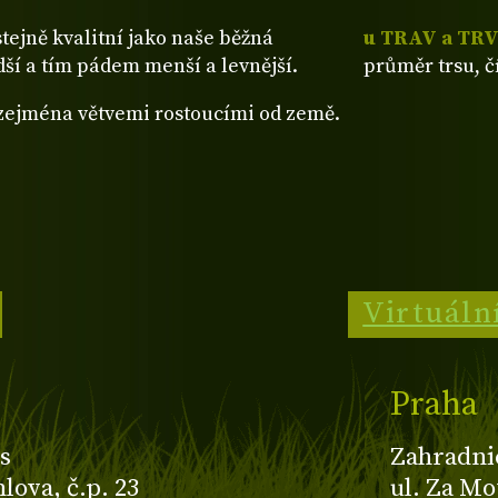
stejně kvalitní jako naše běžná
u TRAV a TR
dší a tím pádem menší a levnější.
průměr trsu, č
 zejména větvemi rostoucími od země.
Virtuáln
Praha
s
Zahradni
ova, č.p. 23
ul. Za Mo