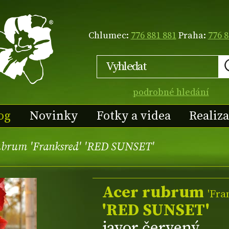
Chlumec:
776 881 881
Praha:
776 8
podrobné hledání
og
Novinky
Fotky a videa
Realiz
ubrum 'Franksred' 'RED SUNSET'
Acer rubrum
'Fra
'RED SUNSET'
javor červený