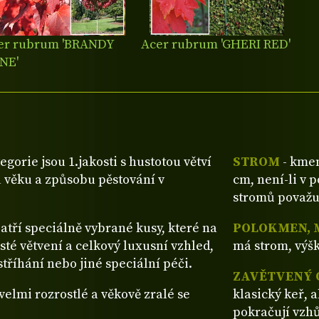
er rubrum 'BRANDY
Acer rubrum 'GHERI RED'
NE'
tegorie jsou 1.jakosti s hustotou větví
STROM
- kmen
 věku a způsobu pěstování v
cm, není-li v 
stromů považu
patří speciálně vybrané kusy, které na
POLOKMEN, 
sté větvení a celkový luxusní vzhled,
má strom, výšk
tříhání nebo jiné speciální péči.
ZAVĚTVENÝ 
ž velmi rozrostlé a věkově zralé se
klasický keř, 
pokračují vzh