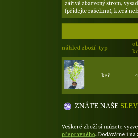
zářivě zbarvený strom, vysaď
(přidejte rašelinu), která n
o
náhled zboží
typ
ko
keř
4
ZNÁTE NAŠE
SLEV
Veškeré zboží si můžete vyzv
přepravného
. Dodáváme i na 