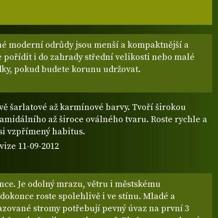
né moderní odrůdy jsou menší a kompaktnější a
e pořídit i do zahrady střední velikosti nebo malé
ky, pokud budete korunu udržovat.
vě šarlatové až karmínové barvy. Tvoří širokou
amidálního až široce oválného tvaru. Roste rychle a
si vzpřímený habitus.
vize 11-09-2012
nce. Je odolný mrazu, větru i městskému
 dokonce roste spolehlivě i ve stínu. Mladé a
azované stromy potřebují pevný úvaz na první 3