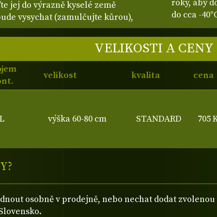
roky, aby d
te jej do výrazně kyselé země
do cca -40°
ebude vysychat (zamulčujte kůrou),
VELIKOSTI A CENY
bjem
velikost
kvalita
cena
nt.
L
výška 60-80 cm
STANDARD
705 
Y?
ednout osobně v prodejně, nebo nechat dodat zvolen
Slovensko.