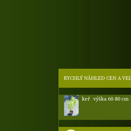
RYCHLÝ NÁHLED CEN A VE
keř
výška 60-80 cm