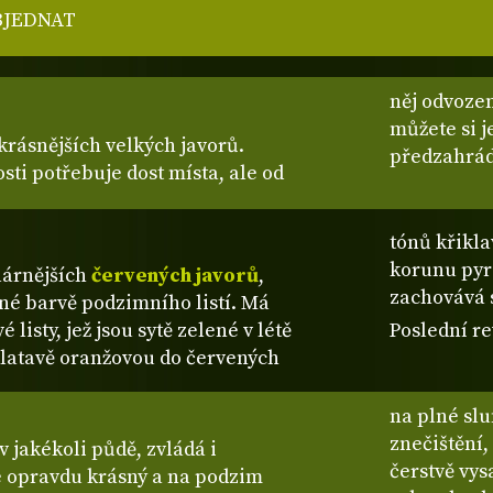
BJEDNAT
něj odvoze
můžete si j
jkrásnějších velkých javorů.
předzahrád
sti potřebuje dost místa, ale od
tónů křikla
korunu pyr
lárnějších
červených javorů
,
zachovává 
né barvě podzimního listí. Má
 listy, jež jsou sytě zelené v létě
Poslední re
zlatavě oranžovou do červených
na plné slu
znečištění,
v jakékoli půdě, zvládá i
čerstvě vys
e opravdu krásný a na podzim