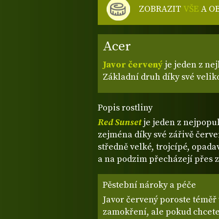
ZOBRAZIT
VŠE
A O
Acer
Javor červený
je jeden z ne
Základní druh díky své veliko
Popis rostliny
Red Sunset
je jeden z nejpopu
zejména díky své zářivě červe
středně velké, trojcípé, opadavé
a na podzim přecházejí přes 
Pěstební nároky a péče
Javor červený poroste téměř 
zamokření, ale pokud chcet