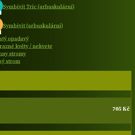
Symbivit Tric (arbuskulární)
Symbivit (arbuskulární)
natý opadavý
razné květy / nekvete
hny stromy
ký strom
705 Kč