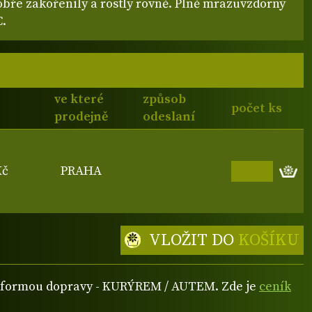
obře zakořenily a rostly rovně. Plně mrazuvzdorný
C.
ve které
způsob
počet ks
prodejně
odeslaní
Kč
PRAHA
VLOŽIT DO
KOŠÍKU
ou formou dopravy - KURÝREM / AUTEM. Zde je
ceník