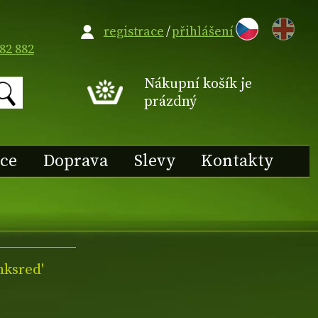
EN
registrace
/
přihlášení
82 882
Nákupní košík je
prázdný
ace
Doprava
Slevy
Kontakty
nksred'