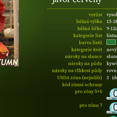
vzrůst
vyso
běžná výška
15-1
běžná šířka
9-12
kategorie list
list
barva listů
kategorie květ
nevý
nároky na slunce
slun
nároky na půdu
kyse
nároky na vlhkost půdy
rovn
USDA zóna (nejnižší)
3 (d
kód zimní ochrany
pro zóny 5+6
pro zónu 7