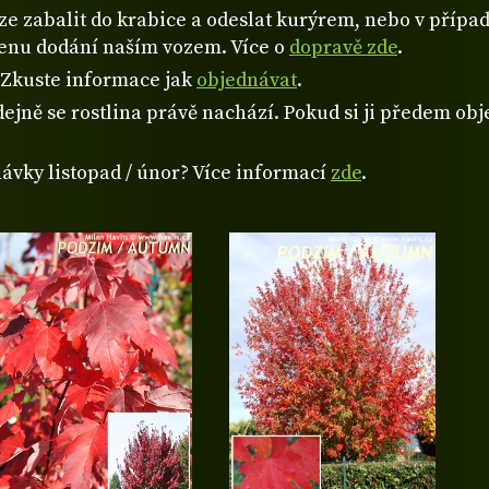
 zabalit do krabice a odeslat kurýrem, nebo v případě
cenu dodání naším vozem. Více o
dopravě zde
.
? Zkuste informace jak
objednávat
.
ejně se rostlina právě nachází. Pokud si ji předem obje
návky listopad / únor? Více informací
zde
.