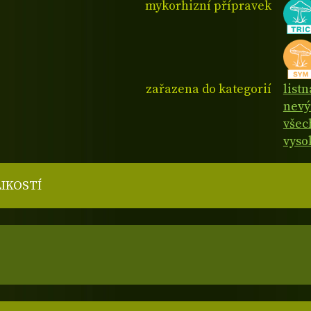
mykorhizní přípravek
zařazena do kategorií
list
nevý
všec
vyso
LIKOSTÍ