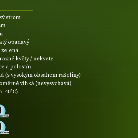
ký strom
8m
m
natý opadavý
zelená
razné květy / nekvete
ce a polostín
lá (s vysokým obsahem rašeliny)
oměrně vlhká (nevysychavá)
o -40°C)