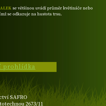
VALEK
se většinou uvádí průměr květináče nebo
ímž se odkazuje na hustota trsu.
í prohlídka
ctví SAFRO
totechnou 2673/11