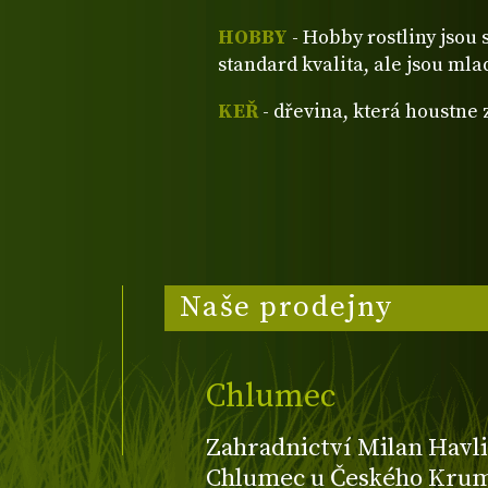
HOBBY
- Hobby rostliny jsou 
standard kvalita, ale jsou mla
KEŘ
- dřevina, která houstne
Naše prodejny
Chlumec
Zahradnictví Milan Havli
Chlumec u Českého Kruml