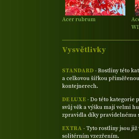
Acer rubrum
Ac
WI
Vysvětlivky
STANDARD
- Rostliny této ka
a celkovou šířkou přiměřenou
kontejnerech.
DE LUXE
- Do této kategorie 
svůj věk a výšku mají velmi hu
zpravidla díky pravidelnému s
EXTRA
- Tyto rostliny jsou ji
solitérním vzezřením.