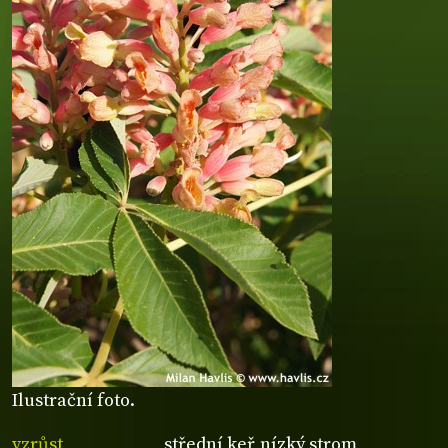
Ilustrační foto.
vzrůst
střední keř,nízký strom