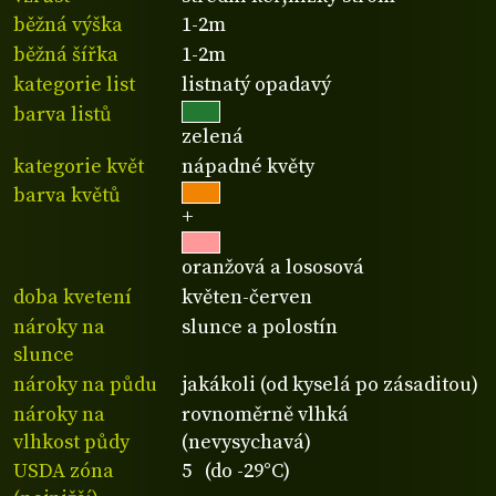
běžná výška
1-2m
běžná šířka
1-2m
kategorie list
listnatý opadavý
barva listů
zelená
kategorie květ
nápadné květy
barva květů
+
oranžová a lososová
doba kvetení
květen-červen
nároky na
slunce a polostín
slunce
nároky na půdu
jakákoli (od kyselá po zásaditou)
nároky na
rovnoměrně vlhká
vlhkost půdy
(nevysychavá)
USDA zóna
5 (do -29°C)