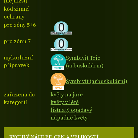
(nejnižší)
kód zimní
ochrany
pro zóny 5+6
pro zónu 7
mykorhizní
Symbivit Tric
přípravek
(arbuskulární)
Symbivit (arbuskulární)
zařazena do
květy na jaře
kategorií
květy v létě
listnatý opadavý
nápadné květy
RYCHLÝ NÁHLED CEN A VELIKOSTÍ