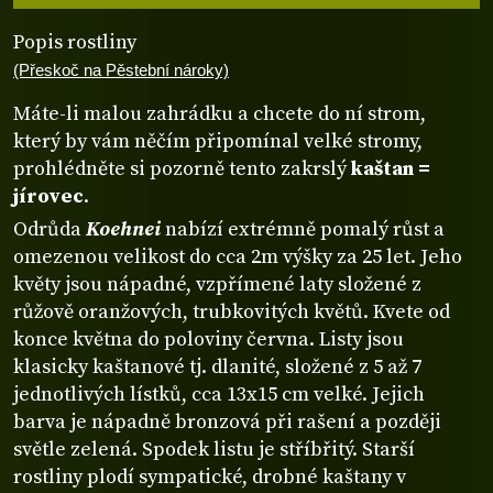
Popis rostliny
(Přeskoč na Pěstební nároky)
Máte-li malou zahrádku a chcete do ní strom,
který by vám něčím připomínal velké stromy,
prohlédněte si pozorně tento zakrslý
kaštan =
jírovec
.
Odrůda
Koehnei
nabízí extrémně pomalý růst a
omezenou velikost do cca 2m výšky za 25 let. Jeho
květy jsou nápadné, vzpřímené laty složené z
růžově oranžových, trubkovitých květů. Kvete od
konce května do poloviny června. Listy jsou
klasicky kaštanové tj. dlanité, složené z 5 až 7
jednotlivých lístků, cca 13x15 cm velké. Jejich
barva je nápadně bronzová při rašení a později
světle zelená. Spodek listu je stříbřitý. Starší
rostliny plodí sympatické, drobné kaštany v