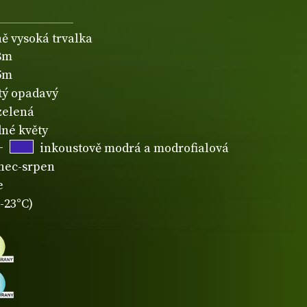
ně vysoká trvalka
,8m
,5m
atý opadavý
zelená
né květy
+
inkoustově modrá a modrofialová
nec-srpen
e
-23°C)