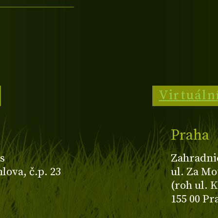
Virtuáln
Praha
s
Zahradni
ova, č.p. 23
ul. Za Mo
(roh ul. 
155 00 Pr