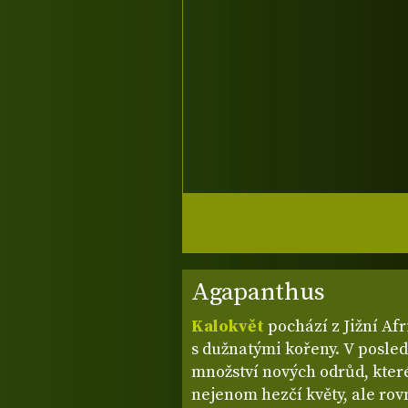
Agapanthus
Kalokvět
pochází z Jižní Afr
s dužnatými kořeny. V posled
množství nových odrůd, které
nejenom hezčí květy, ale ro