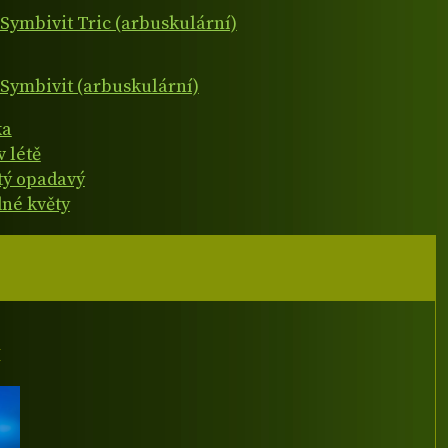
Symbivit Tric (arbuskulární)
Symbivit (arbuskulární)
ka
v létě
atý opadavý
né květy
I