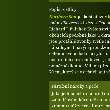
Popis rostliny
Northern Star
je další otužilý
jméno 'Severská hvězda'. Pocház
Richard J. Fulcher. Květenstv
okolících podobně jako u okra
jsou protáhlé zvonky světle i
nápadným, tmavým proužkem u
celému květu dodá na sytosti. 
postraních do vrcholových, ta
poměrně dlouho. Velkou předno
70 cm, který se v deštích ani 
Pěstební nároky a péče
Jako jediná ochrana před mra
zamulčování kůrou. V chladn
zimami můžete rostlinu zasy