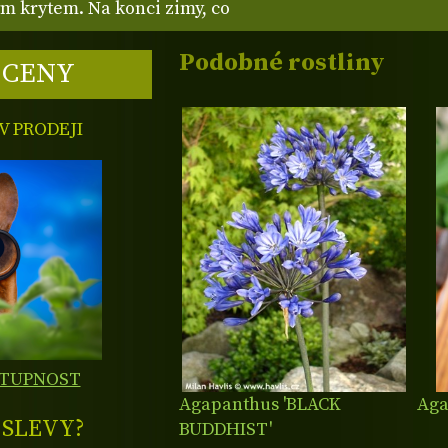
m krytem. Na konci zimy, co
Podobné rostliny
 CENY
 PRODEJI
STUPNOST
Agapanthus 'BLACK
Aga
E
SLEVY?
BUDDHIST'