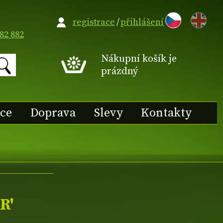
EN
registrace
/
přihlášení
82 882
Nákupní košík je
prázdný
ace
Doprava
Slevy
Kontakty
R'