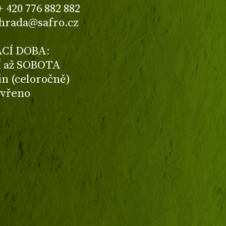
+ 420 776 882 882
ahrada@safro.cz
CÍ DOBA:
 až SOBOTA
din (celoročně)
avřeno