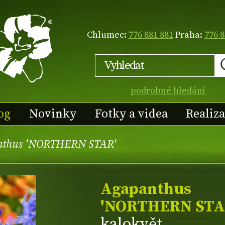
Chlumec:
776 881 881
Praha:
776 8
podrobné hledání
og
Novinky
Fotky a videa
Realiz
nthus 'NORTHERN STAR'
Agapanthus
'NORTHERN STA
kalokvět