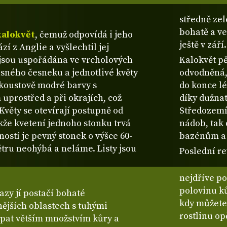
středně zel
bohatě a v
kalokvět
, čemuž odpovídá i jeho
ještě v září.
í z Anglie a vyšlechtil jej
í jsou uspořádána ve vrcholových
Kalokvět pě
sného česneku a jednotlivé květy
odvodněná,
nkoustově modré barvy s
do konce lé
prostřed a při okrajích, což
díky dužna
Květy se otevírají postupně od
Středozemí 
kže kvetení jednoho stonku trvá
nádob, tak 
stí je pevný stonek o výšce 60-
bazénům a l
větru neohýbá a neláme. Listy jsou
Poslední re
nejdříve po
polovinu k
zy jí postačí bohaté
kdy můžete 
ějších oblastech s tuhými
rostlinu opě
pat větším množstvím kůry a