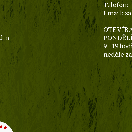
z
Telefon: 
Email: z
OTEVÍRA
odin
PONDĚLÍ
9 - 19 ho
neděle z