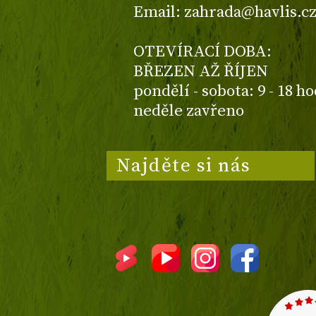
Email: zahrada@havlis.c
OTEVÍRACÍ DOBA:
BŘEZEN AŽ ŘÍJEN
pondělí - sobota: 9 - 18 h
neděle zavřeno
Najděte si nás