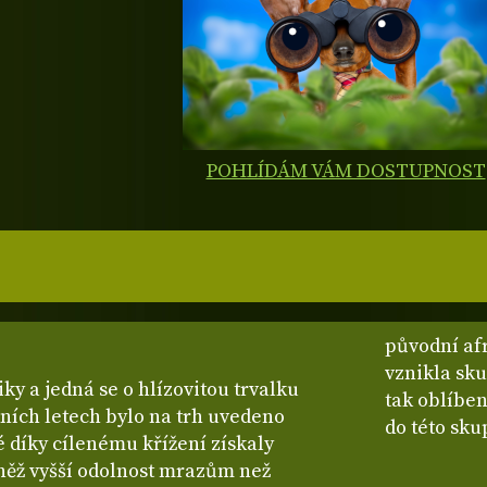
POHLÍDÁM VÁM DOSTUPNOST
původní afr
vznikla sk
iky a jedná se o hlízovitou trvalku
tak oblíbený
ních letech bylo na trh uvedeno
do této sku
 díky cílenému křížení získaly
vněž vyšší odolnost mrazům než