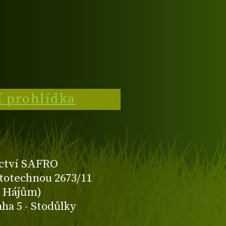
í prohlídka
ctví SAFRO
totechnou 2673/11
K Hájům)
aha 5 - Stodůlky