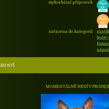
mykorhizní přípravek
zařazena do kategorií
exoti
květy 
listn
nápad
LIKOSTÍ
MOMENTÁLNĚ NENÍ V PRODEJ