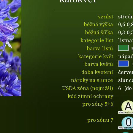
vzrůst
střed
běžná výška
0,6-0
běžná šířka
0,3-0
kategorie list
listn
barva listů
kategorie květ
nápad
barva květů
doba kvetení
červe
nároky na slunce
slunc
USDA zóna (nejnižší)
6 (do 
kód zimní ochrany
pro zóny 5+6
pro zónu 7