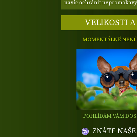
navíc ochránit nepromokavý
VELIKOSTI A
MOMENTÁLNĚ NENÍ V
POHLÍDÁM VÁM DO
ZNÁTE NAŠ