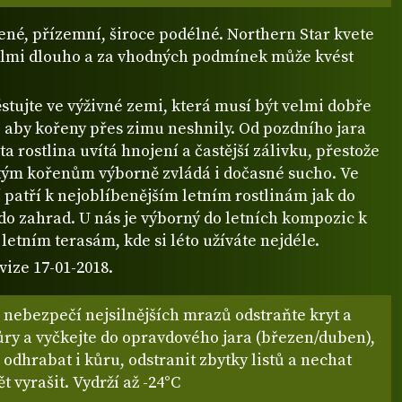
ené, přízemní, široce podélné. Northern Star kvete
elmi dlouho a za vhodných podmínek může kvést
stujte ve výživné zemi, která musí být velmi dobře
 aby kořeny přes zimu neshnily. Od pozdního jara
ta rostlina uvítá hnojení a častější zálivku, přestože
tým kořenům výborně zvládá i dočasné sucho. Ve
patří k nejoblíbenějším letním rostlinám jak do
do zahrad. U nás je výborný do letních kompozic k
etním terasám, kde si léto užíváte nejdéle.
vize 17-01-2018.
 nebezpečí nejsilnějších mrazů odstraňte kryt a
ůry a vyčkejte do opravdového jara (březen/duben),
odhrabat i kůru, odstranit zbytky listů a nechat
t vyrašit. Vydrží až -24°C