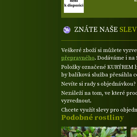
ZNÁTE NAŠE
SLEV
Veškeré zboží si můžete vyzv
přepravného
. Dodáváme i na 
Položky označené KURÝREM lze
by balíková služba přesáhla 
Nevíte si rady s objednávkou
Nezáleží na tom, ve které prod
vyzvednout.
Chcete využít slevy pro objed
Podobné rostliny