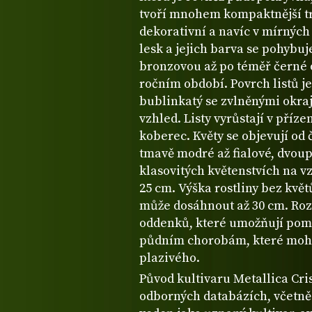
tvoří mnohem kompaktnější trsy
dekorativní a navíc v mírných
lesk a jejich barva se pohybu
bronzovou až po téměř černé od
ročním období. Povrch listů j
bublinkatý se zvlněnými okraji
vzhled. Listy vyrůstají v příze
koberec. Květy se objevují od 
tmavě modré až fialové, dvou
klasovitých květenstvích na v
25 cm. Výška rostliny bez kvě
může dosáhnout až 30 cm. Ro
oddenků, které umožňují pomal
půdním chorobám, které moho
plazivého.
Původ kultivaru Metallica Cri
odborných databázích, včetně 