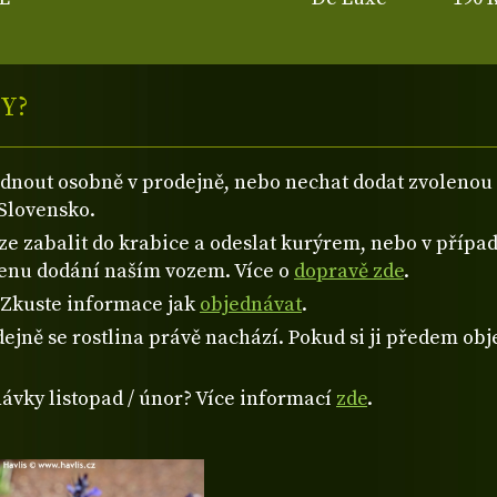
Y?
ednout osobně v prodejně, nebo nechat dodat zvolen
Slovensko.
 zabalit do krabice a odeslat kurýrem, nebo v případě
cenu dodání naším vozem. Více o
dopravě zde
.
? Zkuste informace jak
objednávat
.
ejně se rostlina právě nachází. Pokud si ji předem obje
návky listopad / únor? Více informací
zde
.