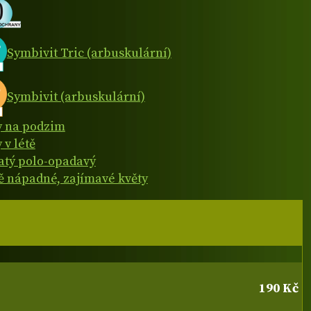
Symbivit Tric (arbuskulární)
Symbivit (arbuskulární)
y na podzim
 v létě
natý polo-opadavý
 nápadné, zajímavé květy
190 Kč