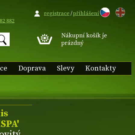
EN
registrace
/
přihlášení
82 882
Nákupní košík je
prázdný
ace
Doprava
Slevy
Kontakty
is
SPA'
ovitý