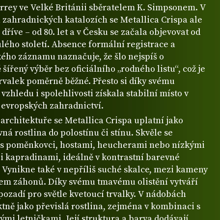
urrey ve Velké Británii sběratelem K. Simpsonem. V
 zahradnických katalozích se Metallica Crispa ale
ž dříve – od 80. let a v Česku se začala objevovat od
ulého století. Absence formální registrace a
kého záznamu naznačuje, že šlo nejspíš o
 šířený výběr bez oficiálního „rodného listu“, což je
trvalek poměrně běžné. Přesto si díky svému
zhledu i spolehlivosti získala stabilní místo v
 evropských zahradnictví.
architektuře se Metallica Crispa uplatní jako
á rostlina do polostínu či stínu. Skvěle se
s poměnkovci, hostami, heucherami nebo nízkými
či kapradinami, ideálně v kontrastní barevné
 Vynikne také v nepříliš suché skalce, mezi kameny
lem záhonů. Díky svému tmavému olistění vytváří
pozadí pro světle kvetoucí trvalky. V nádobách
tně jako převislá rostlina, zejména v kombinaci s
mi letničkami. Její struktura a barva dodávají