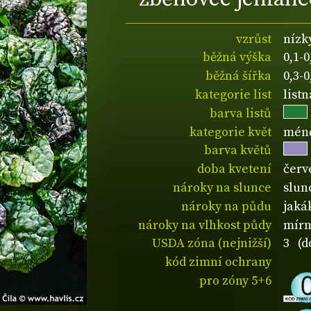
vzrůst
nízk
běžná výška
0,1-
běžná šířka
0,3-
kategorie list
list
barva listů
kategorie květ
méně
barva květů
doba kvetení
červ
nároky na slunce
slun
nároky na půdu
jaká
nároky na vlhkost půdy
mírn
USDA zóna (nejnižší)
3 (d
kód zimní ochrany
pro zóny 5+6