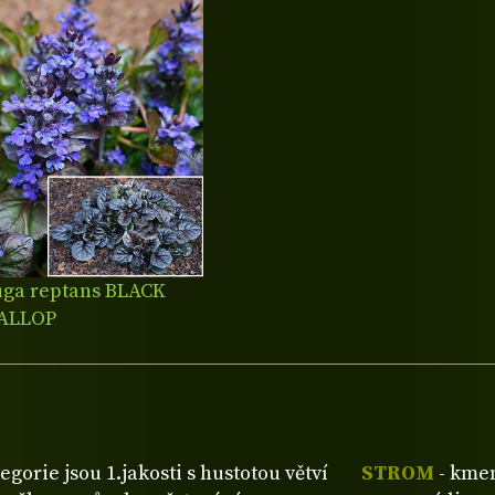
uga reptans BLACK
ALLOP
tegorie jsou 1.jakosti s hustotou větví
STROM
- kmen