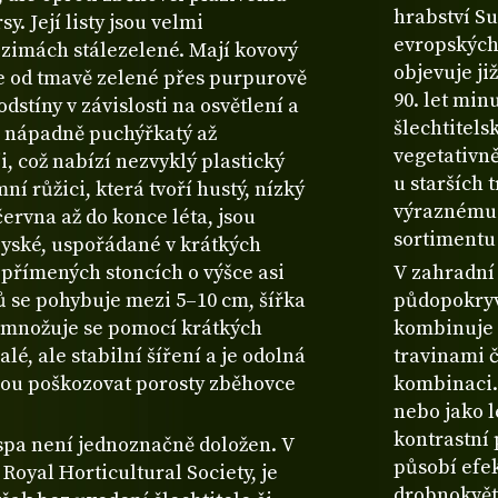
hrabství S
. Její listy jsou velmi
evropských
 zimách stálezelené. Mají kovový
objevuje ji
je od tmavě zelené přes purpurově
90. let min
stíny v závislosti na osvětlení a
šlechtitels
e nápadně puchýřkatý až
vegetativně
, což nabízí nezvyklý plastický
u starších 
mní růžici, která tvoří hustý, nízký
výraznému v
června až do konce léta, jsou
sortimentu
pyské, uspořádané v krátkých
zpřímených stoncích o výšce asi
V zahradní 
tů se pohybuje mezi 5–10 cm, šířka
půdopokryvn
zmnožuje se pomocí krátkých
kombinuje 
é, ale stabilní šíření a je odolná
travinami 
u poškozovat porosty zběhovce
kombinaci.
nebo jako 
kontrastní 
spa není jednoznačně doložen. V
působí efek
Royal Horticultural Society, je
drobnokvětý