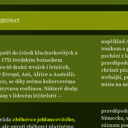
BJEDNAT
například
tonikum a 
 patří do čeledi hluchavkovitých a
pochází z l
ce 1753 švédským botanikem
pravděpodo
 60 druhů trvalek i letniček,
chránit pů
 Evropě, Asii, Africe a Austrálii.
trefnější, 
ans
, se díky svému kobercovému
místa na mí
kryvnou rostlinou. Některé druhy
ány v lidovém léčitelství —
pravděpodo
Německu, v 
drůda
zběhovce jehlancovitého
,
záznam poc
, ale oproti zběhovci plazivému