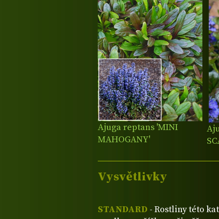
Ajuga reptans 'MINI
Aj
MAHOGANY'
SC
Vysvětlivky
STANDARD
- Rostliny této ka