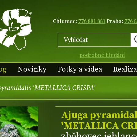
Chlumec:
776 881 881
Praha:
776 8
podrobné hledání
og
Novinky
Fotky a videa
Realiz
pyramidalis 'METALLICA CRISPA'
Ajuga pyramidal
'METALLICA CRI
zběhovec jehlanc