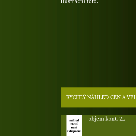
Ilustrační foto.
RYCHLÝ NÁHLED CEN A VE
objem kont. 2L