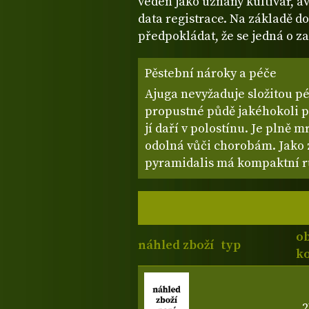
veden jako uznaný kultivar, av
data registrace. Na základě d
předpokládat, že se jedná o z
Pěstební nároky a péče
Ajuga nevyžaduje složitou p
propustné půdě jakéhokoli p
jí daří v polostínu. Je plně 
odolná vůči chorobám. Jako
pyramidalis má kompaktní rů
o
náhled zboží
typ
ko
2