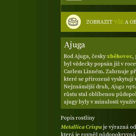
ZOBRAZIT
VŠE
A O
Ajuga
Rod Ajuga, česky
zběhovec
,
byl vědecky popsán již v ro
Carlem Linném. Zahrnuje přes
které se přirozeně vyskytují v
Nejznámější druh,
Ajuga rept
růstu stal oblíbenou půdopo
ajugy byly v minulosti využív
Popis rostliny
Metallica Crispa
je výrazná o
která je rovněž půdopokryvná