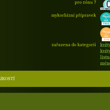
pro zónu 7
mykorhizní přípravek
zařazena do kategorií
květ
květy
list
méně
LIKOSTÍ