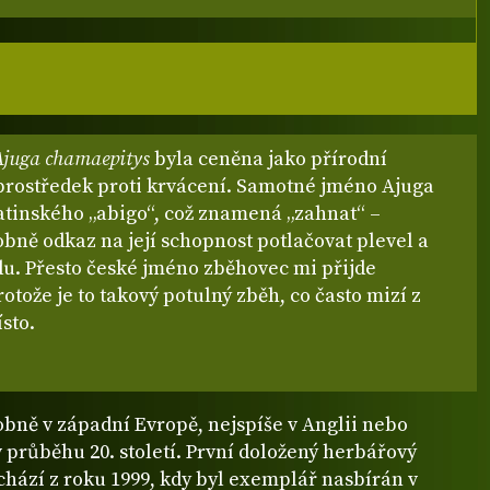
Ajuga chamaepitys
byla ceněna jako přírodní
prostředek proti krvácení. Samotné jméno Ajuga
atinského „abigo“, což znamená „zahnat“ –
bně odkaz na její schopnost potlačovat plevel a
du. Přesto české jméno zběhovec mi přijde
protože je to takový potulný zběh, co často mizí z
sto.
bně v západní Evropě, nejspíše v Anglii nebo
průběhu 20. století. První doložený herbářový
hází z roku 1999, kdy byl exemplář nasbírán v