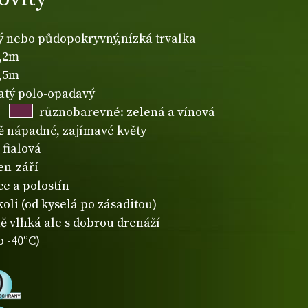
ý nebo půdopokryvný,nízká trvalka
0,2m
0,5m
natý polo-opadavý
různobarevné: zelená a vínová
 nápadné, zajímavé květy
fialová
en-září
ce a polostín
koli (od kyselá po zásaditou)
ě vlhká ale s dobrou drenáží
o -40°C)