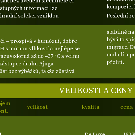
šak bez uvedení šlechtitele či
kompozici 
ostupných informací lze
ahradní selekci vzniklou
Poslední re
stabilně na
bývá to sp
éči – prospívá v humózní, dobře
migrace. Do
H s mírnou vlhkostí a nejlépe se
omladí a po
mrazuvzdorná až do –37 °C a velmi
přelití.
 zástupce druhu Ajuga
st bez výběžků, takže zůstává
VELIKOSTI A CENY
bjem
velikost
kvalita
cena
nt.
L
De Luxe
190 