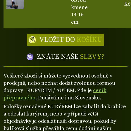
obvod
Kč
kmene
14-16
cm
VLOŽIT DO
KOŠÍKU
ZNÁTE NAŠE
SLEVY?
Veškeré zboží si můžete vyzvednout osobně v
prodejně, nebo nechat dodat zvolenou formou
dopravy - KURÝREM / AUTEM. Zde je
ceník
přepravného
. Dodáváme i na Slovensko.
Položky označené KURÝREM lze zabalit do krabice
a odeslat kurýrem, nebo v případě větší
objednávky je odeslat naší dopravou, pokud by
balíková služba přesáhla cenu dodání naším