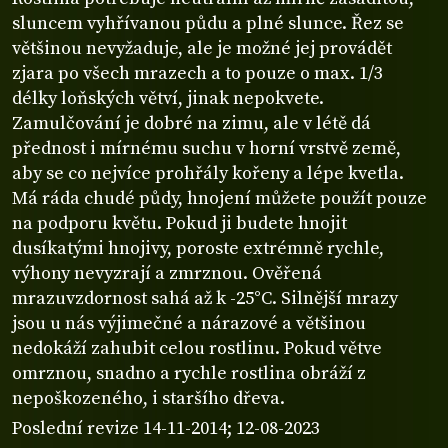
sluncem vyhřívanou půdu a plné slunce. Řez se
většinou nevyžaduje, ale je možné jej provádět
zjara po všech mrazech a to pouze o max. 1/3
délky loňských větví, jinak nepokvete.
Zamulčování je dobré na zimu, ale v létě dá
přednost i mírnému suchu v horní vrstvě země,
aby se co nejvíce prohřály kořeny a lépe kvetla.
Má ráda chudé půdy, hnojení můžete použít pouze
na podporu květu. Pokud ji budete hnojit
dusíkatými hnojivy, poroste extrémně rychle,
výhony nevyzrají a zmrznou. Ověřená
mrazuvzdornost sahá až k -25°C. Silnější mrazy
jsou u nás výjimečné a nárazové a většinou
nedokáží zahubit celou rostlinu. Pokud větve
omrznou, snadno a rychle rostlina obráží z
nepoškozeného, i staršího dřeva.
Poslední revize 14-11-2014; 12-08-2023