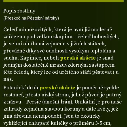
Popis rostliny
(Přeskoč na Pěstební nároky)
Čeleď mimózovitých, která je nyní již moderně
zařazena pod velkou skupinu – čeleď bobovitých,
je velmi oblíbená zejména v jižních státech,
převážně díky své odolnosti vysokým teplotám a
suchu. Kapinice, neboli
perská akácie
je snad
jediným dostatečně mrazuvzdorným zástupcem
této čeledi, který lze od určitého stáří pěstovat i u
nás.
Botanickí druh
perské akácie
je poměrně rychle
rostoucí, přesto nízký strom, jehož původ je patrný
z názvu – Persie (dnešní Írán). Unikátní je pro naše
zahrady zejména stavbou koruny a dále květy, jež
jiná dřevina nenapodobí. Jsou to exoticky
vyhlížející chlupaté kuličky o průměru 3-5 cm,