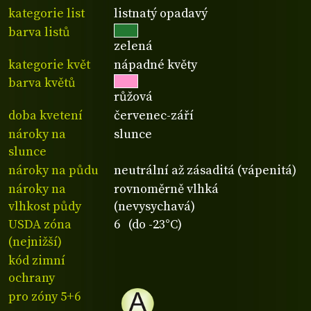
kategorie list
listnatý opadavý
barva listů
zelená
kategorie květ
nápadné květy
barva květů
růžová
doba kvetení
červenec-září
nároky na
slunce
slunce
nároky na půdu
neutrální až zásaditá (vápenitá)
nároky na
rovnoměrně vlhká
vlhkost půdy
(nevysychavá)
USDA zóna
6 (do -23°C)
(nejnižší)
kód zimní
ochrany
pro zóny 5+6