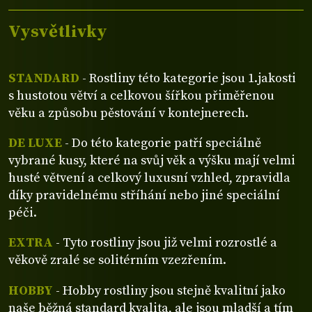
Vysvětlivky
STANDARD
- Rostliny této kategorie jsou 1.jakosti
s hustotou větví a celkovou šířkou přiměřenou
věku a způsobu pěstování v kontejnerech.
DE LUXE
- Do této kategorie patří speciálně
vybrané kusy, které na svůj věk a výšku mají velmi
husté větvení a celkový luxusní vzhled, zpravidla
díky pravidelnému stříhání nebo jiné speciální
péči.
EXTRA
- Tyto rostliny jsou již velmi rozrostlé a
věkově zralé se solitérním vzezřením.
HOBBY
- Hobby rostliny jsou stejně kvalitní jako
naše běžná standard kvalita, ale jsou mladší a tím