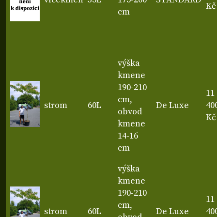
Kč
cm
výška
kmene
190-210
11
cm,
strom
60L
De Luxe
40
obvod
Kč
kmene
14-16
cm
výška
kmene
190-210
11
cm,
strom
60L
De Luxe
40