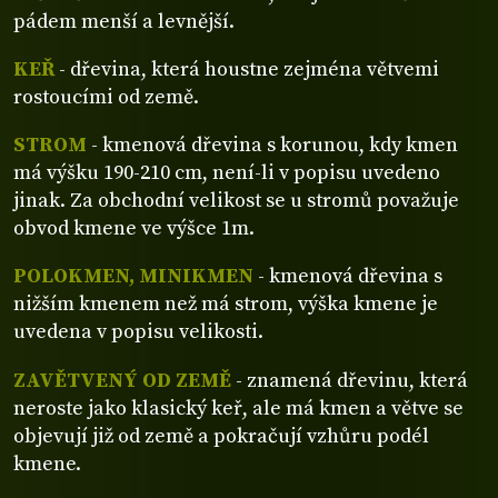
pádem menší a levnější.
KEŘ
- dřevina, která houstne zejména větvemi
rostoucími od země.
STROM
- kmenová dřevina s korunou, kdy kmen
má výšku 190-210 cm, není-li v popisu uvedeno
jinak. Za obchodní velikost se u stromů považuje
obvod kmene ve výšce 1m.
POLOKMEN, MINIKMEN
- kmenová dřevina s
nižším kmenem než má strom, výška kmene je
uvedena v popisu velikosti.
ZAVĚTVENÝ OD ZEMĚ
- znamená dřevinu, která
neroste jako klasický keř, ale má kmen a větve se
objevují již od země a pokračují vzhůru podél
kmene.