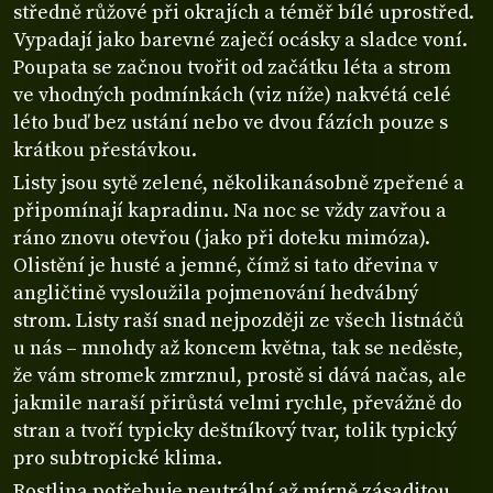
středně růžové při okrajích a téměř bílé uprostřed.
Vypadají jako barevné zaječí ocásky a sladce voní.
Poupata se začnou tvořit od začátku léta a strom
ve vhodných podmínkách (viz níže) nakvétá celé
léto buď bez ustání nebo ve dvou fázích pouze s
krátkou přestávkou.
Listy jsou sytě zelené, několikanásobně zpeřené a
připomínají kapradinu. Na noc se vždy zavřou a
ráno znovu otevřou (jako při doteku mimóza).
Olistění je husté a jemné, čímž si tato dřevina v
angličtině vysloužila pojmenování hedvábný
strom. Listy raší snad nejpozději ze všech listnáčů
u nás – mnohdy až koncem května, tak se neděste,
že vám stromek zmrznul, prostě si dává načas, ale
jakmile naraší přirůstá velmi rychle, převážně do
stran a tvoří typicky deštníkový tvar, tolik typický
pro subtropické klima.
Rostlina potřebuje neutrální až mírně zásaditou,