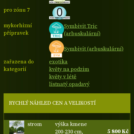
pro zónu 7
mykorhizní
Symbivit Tric
přípravek
(arbuskulární)
Symbivit (arbuskulární)
zařazena do
exotika
kategorií
květy na podzim
květy v létě
listnatý opadavý
RYCHLÝ NÁHLED CEN A VELIKOSTÍ
strom
výška kmene
5 800 Kč
200-230 cm,