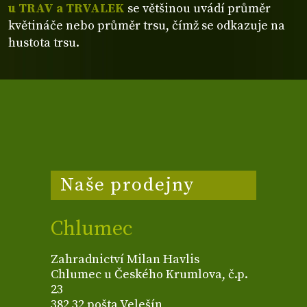
u TRAV a TRVALEK
se většinou uvádí průměr
květináče nebo průměr trsu, čímž se odkazuje na
hustota trsu.
Naše prodejny
Chlumec
Zahradnictví Milan Havlis
Chlumec u Českého Krumlova, č.p.
23
382 32 pošta Velešín