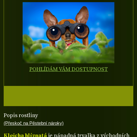
POHLÍDÁM VÁM DOSTUPNOST
Popis rostliny
(Přeskoč na Pěstební nároky)
Klejcha hlíznatá
je nápadná trvalka z východních