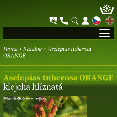
EN
Home
>
Katalog
> Asclepias tuberosa
ORANGE
Asclepias tuberosa ORANGE
klejcha hlíznatá