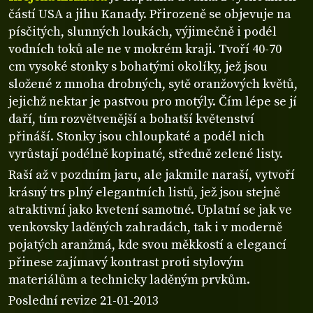
částí USA a jihu Kanady. Přirozeně se objevuje na
písčitých, slunných loukách, výjimečně i podél
vodních toků ale ne v mokrém kraji. Tvoří 40-70
cm vysoké stonky s bohatými okolíky, jež jsou
složené z mnoha drobných, sytě oranžových květů,
jejichž nektar je pastvou pro motýly. Čím lépe se jí
daří, tím rozvětvenější a bohatší květenství
přináší. Stonky jsou chloupkaté a podél nich
vyrůstají podélně kopinaté, středně zelené listy.
Raší až v pozdním jaru, ale jakmile naraší, vytvoří
krásný trs plný elegantních listů, jež jsou stejně
atraktivní jako kvetení samotné. Uplatní se jak ve
venkovsky laděných zahradách, tak i v moderně
pojatých aranžmá, kde svou měkkostí a elegancí
přinese zajímavý kontrast proti stylovým
materiálům a technicky laděným prvkům.
Poslední revize 21-01-2013