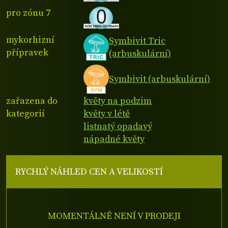
pro zónu 7
mykorhizní
Symbivit Tric
přípravek
(arbuskulární)
Symbivit (arbuskulární)
zařazena do
květy na podzim
kategorií
květy v létě
listnatý opadavý
nápadné květy
RYCHLÝ NÁHLED CEN A VELIKOSTÍ
MOMENTÁLNĚ NENÍ V PRODEJI