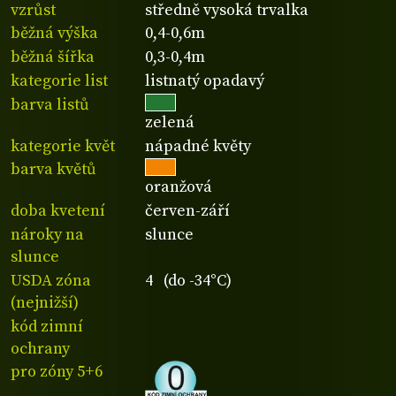
vzrůst
středně vysoká trvalka
běžná výška
0,4-0,6m
běžná šířka
0,3-0,4m
kategorie list
listnatý opadavý
barva listů
zelená
kategorie květ
nápadné květy
barva květů
oranžová
doba kvetení
červen-září
nároky na
slunce
slunce
USDA zóna
4 (do -34°C)
(nejnižší)
kód zimní
ochrany
pro zóny 5+6