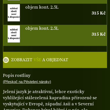
objem kont. 2.5L
315 Kč
objem kont. 2.5L
315 Kč
ZOBRAZIT
VŠE
A OBJEDNAT
Popis rostliny
(Přeskoč na Pěstební nároky)
Jelení jazyk je atraktivní, lehce exoticky
vyhlížející stálezelená kapradina přirozeně se
vyskytující v Evropě, západní Asii a v Severní