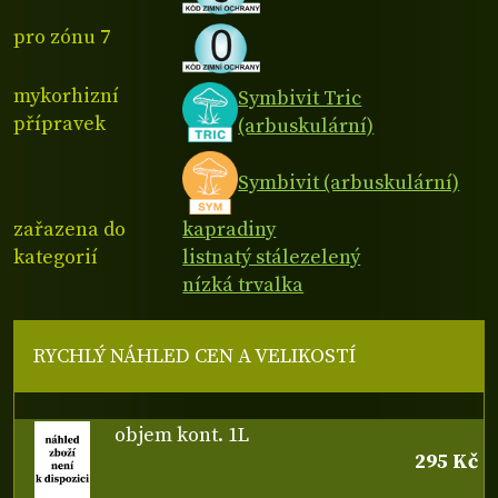
pro zónu 7
mykorhizní
Symbivit Tric
přípravek
(arbuskulární)
Symbivit (arbuskulární)
zařazena do
kapradiny
kategorií
listnatý stálezelený
nízká trvalka
RYCHLÝ NÁHLED CEN A VELIKOSTÍ
objem kont. 1L
295 Kč