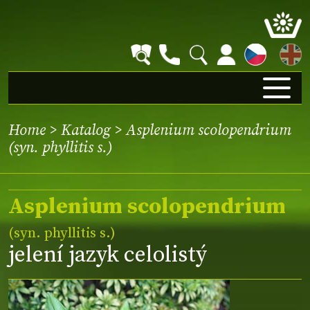
EN
Home
>
Katalog
> Asplenium scolopendrium
(syn. phyllitis s.)
Asplenium scolopendrium
(syn. phyllitis s.)
jelení jazyk celolistý