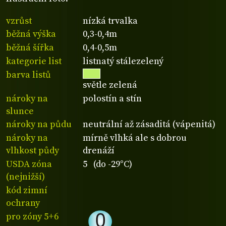
vzrůst
nízká trvalka
běžná výška
0,3-0,4m
běžná šířka
0,4-0,5m
kategorie list
listnatý stálezelený
barva listů
světle zelená
nároky na
polostín a stín
slunce
nároky na půdu
neutrální až zásaditá (vápenitá)
nároky na
mírně vlhká ale s dobrou
vlhkost půdy
drenáží
USDA zóna
5 (do -29°C)
(nejnižší)
kód zimní
ochrany
pro zóny 5+6