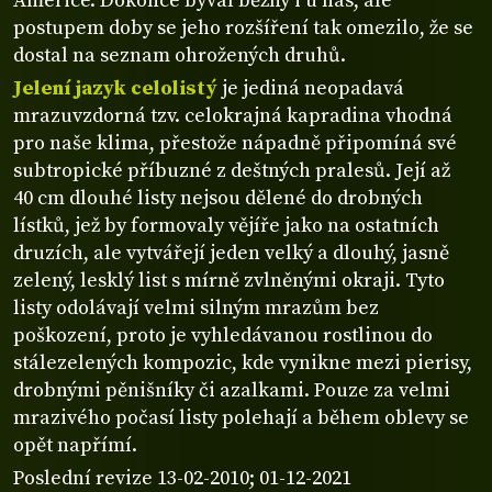
Americe. Dokonce býval běžný i u nás, ale
postupem doby se jeho rozšíření tak omezilo, že se
dostal na seznam ohrožených druhů.
Jelení jazyk celolistý
je jediná neopadavá
mrazuvzdorná tzv. celokrajná kapradina vhodná
pro naše klima, přestože nápadně připomíná své
subtropické příbuzné z deštných pralesů. Její až
40 cm dlouhé listy nejsou dělené do drobných
lístků, jež by formovaly vějíře jako na ostatních
druzích, ale vytvářejí jeden velký a dlouhý, jasně
zelený, lesklý list s mírně zvlněnými okraji. Tyto
listy odolávají velmi silným mrazům bez
poškození, proto je vyhledávanou rostlinou do
stálezelených kompozic, kde vynikne mezi pierisy,
drobnými pěnišníky či azalkami. Pouze za velmi
mrazivého počasí listy polehají a během oblevy se
opět napřímí.
Poslední revize 13-02-2010; 01-12-2021