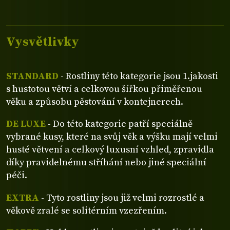
Vysvětlivky
STANDARD
- Rostliny této kategorie jsou 1.jakosti
s hustotou větví a celkovou šířkou přiměřenou
věku a způsobu pěstování v kontejnerech.
DE LUXE
- Do této kategorie patří speciálně
vybrané kusy, které na svůj věk a výšku mají velmi
husté větvení a celkový luxusní vzhled, zpravidla
díky pravidelnému stříhání nebo jiné speciální
péči.
EXTRA
- Tyto rostliny jsou již velmi rozrostlé a
věkově zralé se solitérním vzezřením.