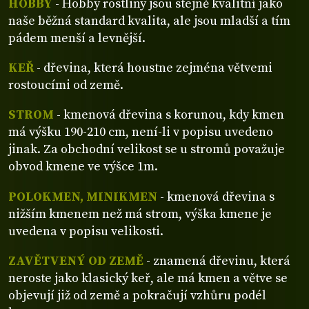
HOBBY
- Hobby rostliny jsou stejně kvalitní jako
naše běžná standard kvalita, ale jsou mladší a tím
pádem menší a levnější.
KEŘ
- dřevina, která houstne zejména větvemi
rostoucími od země.
STROM
- kmenová dřevina s korunou, kdy kmen
má výšku 190-210 cm, není-li v popisu uvedeno
jinak. Za obchodní velikost se u stromů považuje
obvod kmene ve výšce 1m.
POLOKMEN, MINIKMEN
- kmenová dřevina s
nižším kmenem než má strom, výška kmene je
uvedena v popisu velikosti.
ZAVĚTVENÝ OD ZEMĚ
- znamená dřevinu, která
neroste jako klasický keř, ale má kmen a větve se
objevují již od země a pokračují vzhůru podél