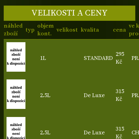
VELIKOSTI A CENY
náhled
objem
ve 
typ
velikost
kvalita
cena
zboží
kont.
pro
295
1L
STANDARD
PR
Kč
315
2.5L
De Luxe
PR
Kč
315
2.5L
De Luxe
C
Kč