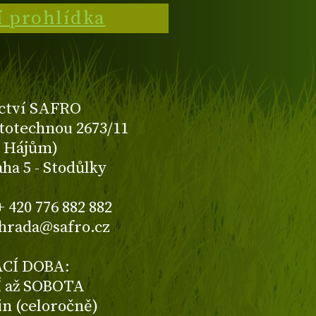
í prohlídka
ctví SAFRO
totechnou 2673/11
K Hájům)
aha 5 - Stodůlky
+ 420 776 882 882
ahrada@safro.cz
CÍ DOBA:
 až SOBOTA
din (celoročně)