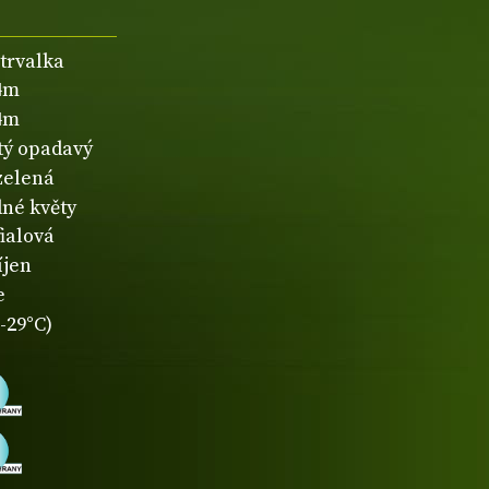
 trvalka
,4m
,4m
atý opadavý
zelená
né květy
fialová
íjen
e
-29°C)