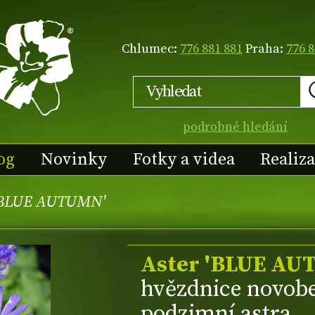
Chlumec:
776 881 881
Praha:
776 8
podrobné hledání
og
Novinky
Fotky a videa
Realiz
 'BLUE AUTUMN'
Aster 'BLUE AU
hvězdnice novobe
podzimní astra