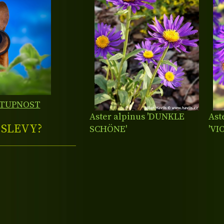
STUPNOST
Aster alpinus 'DUNKLE
Ast
E
SLEVY?
SCHÖNE'
'VI