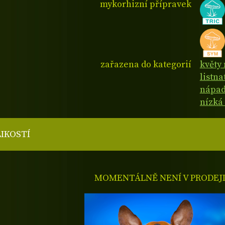
mykorhizní přípravek
zařazena do kategorií
květy
listn
nápad
nízká
LIKOSTÍ
MOMENTÁLNĚ NENÍ V PRODEJ