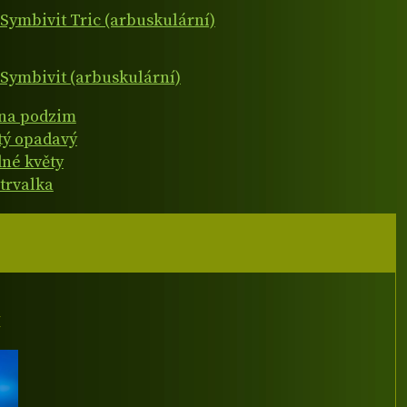
Symbivit Tric (arbuskulární)
Symbivit (arbuskulární)
 na podzim
atý opadavý
né květy
 trvalka
I