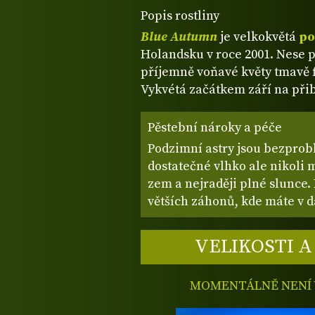
Popis rostliny
Blue Autumn
je velkokvětá
po
Holandsku v roce 2001. Nese p
příjemně voňavé květy tmavě f
Vykvétá začátkem září na při
Pěstební nároky a péče
Podzimní astry jsou bezprobl
dostatečné vlhko ale nikoli
zem a nejraději plné slunce. 
větších záhonů, kde máte v dal
VELIKOSTI A
MOMENTÁLNĚ NENÍ V