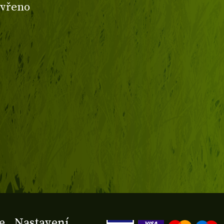
avřeno
e
Nastavení