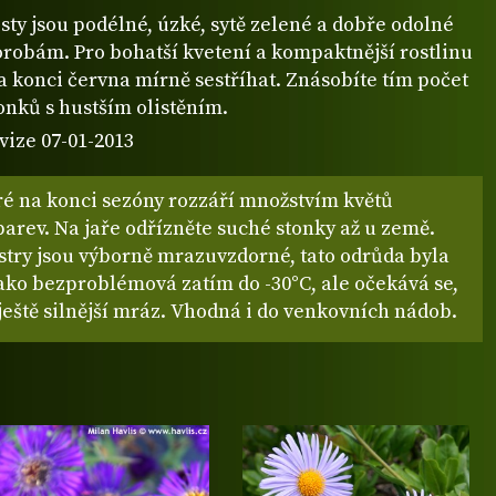
isty jsou podélné, úzké, sytě zelené a dobře odolné
robám. Pro bohatší kvetení a kompaktnější rostlinu
a konci června mírně sestříhat. Znásobíte tím počet
onků s hustším olistěním.
vize 07-01-2013
ré na konci sezóny rozzáří množstvím květů
arev. Na jaře odřízněte suché stonky až u země.
stry jsou výborně mrazuvzdorné, tato odrůda byla
ako bezproblémová zatím do -30°C, ale očekává se,
ještě silnější mráz. Vhodná i do venkovních nádob.