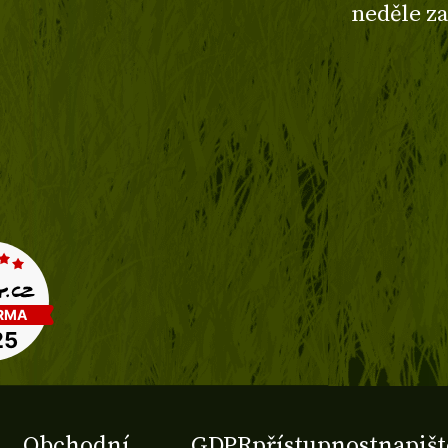
neděle z
Obchodní
GDPR
přístupnost
napišt