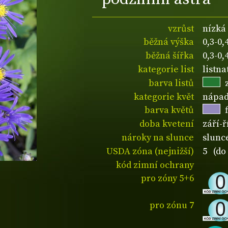
vzrůst
nízká
běžná výška
0,3-0
běžná šířka
0,3-0
kategorie list
listn
barva listů
kategorie květ
nápad
barva květů
doba kvetení
září-ř
nároky na slunce
slunc
USDA zóna (nejnižší)
5 (do 
kód zimní ochrany
pro zóny 5+6
pro zónu 7