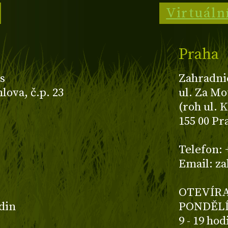
Virtuáln
Praha
s
Zahradni
ova, č.p. 23
ul. Za Mo
(roh ul. 
155 00 Pr
z
Telefon: 
Email: z
OTEVÍRA
odin
PONDĚLÍ
9 - 19 ho