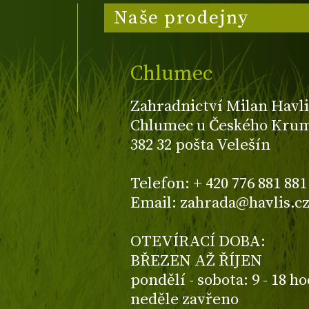
Naše prodejny
Chlumec
Zahradnictví Milan Havli
Chlumec u Českého Kruml
382 32 pošta Velešín
Telefon: + 420 776 881 881
Email: zahrada@havlis.c
OTEVÍRACÍ DOBA:
BŘEZEN AŽ ŘÍJEN
pondělí - sobota: 9 - 18 h
neděle zavřeno