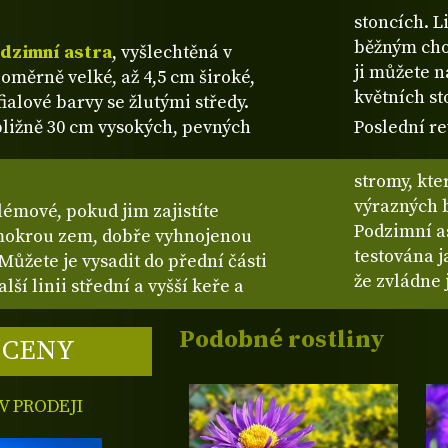
stoncích. L
běžným cho
dzimní astra
, vyšlechtěná v
ji můžete n
oměrně velké, až 4,5 cm široké,
květních st
ialové barvy se žlutými středy.
bližně 30 cm vysokých, pevných
Poslední re
stromy, kte
výrazných b
émové, pokud jim zajistíte
Podzimní a
 mokrou zem, dobře vyhnojenou
testována j
Můžete je vysadit do přední části
že zvládne 
ší linii střední a vyšší keře a
Podobné rostliny
 CENY
 PRODEJI