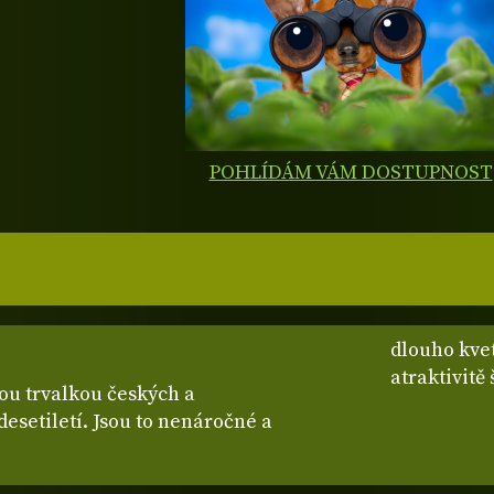
POHLÍDÁM VÁM DOSTUPNOST
dlouho kvet
atraktivitě
ou trvalkou českých a
desetiletí. Jsou to nenáročné a