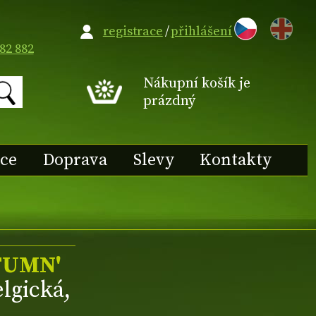
EN
registrace
/
přihlášení
82 882
Nákupní košík je
prázdný
ace
Doprava
Slevy
Kontakty
TUMN'
lgická,