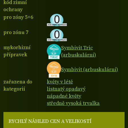
kód zimní
ochrany
pro zóny 5+6
pro zónu 7
mykorhizní
Symbivit Tric
přípravek
(arbuskulární)
Symbivit (arbuskulární)
zařazena do
květy v létě
kategorií
listnatý opadavý
nápadné květy
středně vysoká trvalka
RYCHLÝ NÁHLED CEN A VELIKOSTÍ