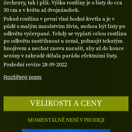
čechravy, tak i plži. Výška rostliny je s listy do cca
30 cm a v květu až dvojnásobek.
Pokud rostlina v první vlně hodně kvetla a je v
půdě s malým množstvím živin, mohou být listy po
odkvětu vyčerpané. Tehdy se vyplatí celou rostlinu
po odkvětu zastřihnout u země, pohnojit tekutým
hnojivem a nechat znovu narašit, aby až do konce
sezóny v zahradě dělala parádu efektními listy.
Poslední revize 28-09-2022
Rozšířený popis
VELIKOSTI A CENY
MOMENTÁLNĚ NENÍ V PRODEJI