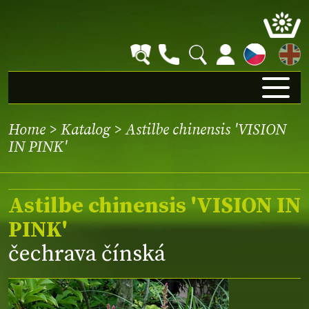
EN
Home
>
Katalog
> Astilbe chinensis 'VISION
IN PINK'
Astilbe chinensis 'VISION IN
PINK'
čechrava čínská