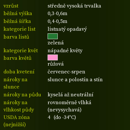
vzrůst
středně vysoká trvalka
běžná výška
0,3-0,6m
běžná šířka
0,4-0,5m
kategorie list
listnatý opadavý
barva listů
zelená
kategorie květ
nápadné květy
barva květů
růžová
doba kvetení
červenec-srpen
nároky na
slunce a polostín a stín
slunce
nároky na půdu
kyselá až neutrální
nároky na
rovnoměrně vlhká
vlhkost půdy
(nevysychavá)
USDA zóna
4 (do -34°C)
(nejnižší)