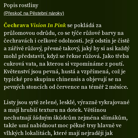
Popis rostliny
(Přeskoč na Pěstební nároky)
Čechrava
Vision In Pink
se pokládá za
průlomovou odrůdu, co se týče růžové barvy na
čechravách i celkové odolnosti. Její odstín je čistě
a zářivě růžový, přesně takový, jaký by si asi každý
mohl představit, když se řekne růžová. Jako třeba
cukrová vata, na kterou si vzpomínáme z poutí.
Květenství jsou pevná, hustá a vzpřímená, což je
typické pro skupinu chinensis a objevují se na
pevných stoncích od července na téměř 2 měsíce.
Listy jsou sytě zelené, lesklé, výrazně vykrajované
a mají hrubší texturu na dotek. Většinou
nechutnají žádným škůdcům zejména slimákům,
takže umí nabídnout moc pěkné trsy hlavně ve
vlhkých lokalitách, které mají nejraději jak