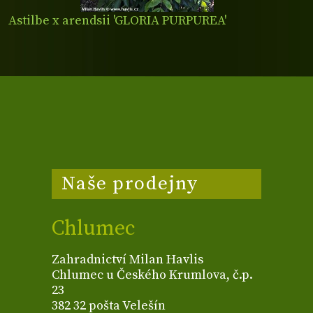
Astilbe x arendsii 'GLORIA PURPUREA'
Naše prodejny
Chlumec
Zahradnictví Milan Havlis
Chlumec u Českého Krumlova, č.p.
23
382 32 pošta Velešín