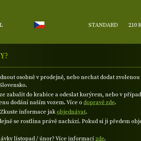
L
STANDARD
210 
Y?
ednout osobně v prodejně, nebo nechat dodat zvolen
Slovensko.
 zabalit do krabice a odeslat kurýrem, nebo v případě
cenu dodání naším vozem. Více o
dopravě zde
.
? Zkuste informace jak
objednávat
.
ejně se rostlina právě nachází. Pokud si ji předem obje
návky listopad / únor? Více informací
zde
.