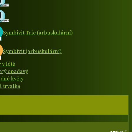
Symbivit Tric (arbuskulární)
Symbivit (arbuskulární)
 v létě
natý opadavý
dné květy
á trvalka