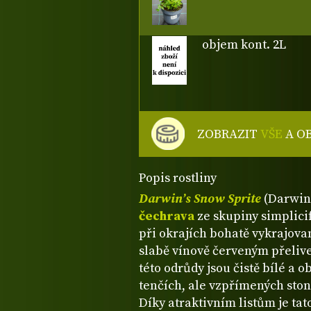
objem kont. 2L
ZOBRAZIT
VŠE
A O
Popis rostliny
Darwin’s Snow Sprite
(Darwinů
čechrava
ze skupiny simplicif
při okrajích bohatě vykrajovan
slabě vínově červeným přelive
této odrůdy jsou čistě bílé a 
tenčích, ale vzpřímených ston
Díky atraktivním listům je ta