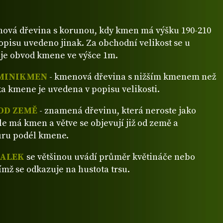
ová dřevina s korunou, kdy kmen má výšku 190-210
popisu uvedeno jinak. Za obchodní velikost se u
je obvod kmene ve výšce 1m.
MINIKMEN
- kmenová dřevina s nižším kmenem než
a kmene je uvedena v popisu velikosti.
OD ZEMĚ
- znamená dřevinu, která neroste jako
ale má kmen a větve se objevují již od země a
ůru podél kmene.
VALEK
se většinou uvádí průměr květináče nebo
ímž se odkazuje na hustota trsu.