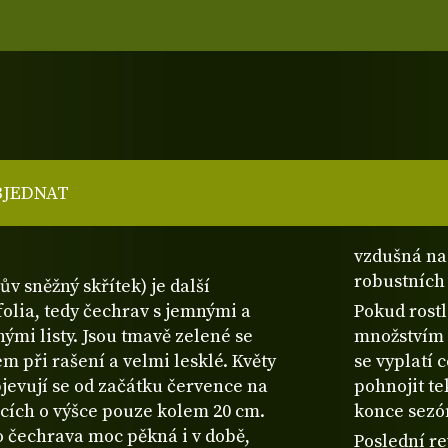
BJEDNAT
vzdušná na
robustních
v sněžný skřítek) je další
olia, tedy čechrav s jemnými a
Pokud rostl
ými listy. Jsou tmavě zelené se
množstvím 
m při rašení a velmi lesklé. Květy
se vyplatí 
objevují se od začátku července na
pohnojit te
cích o výšce pouze kolem 20 cm.
konce sezón
to čechrava moc pěkná i v době,
Poslední re