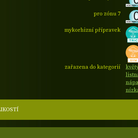
pro zónu 7
mykorhizní přípravek
zařazena do kategorií
květy
list
nápa
nízk
LIKOSTÍ