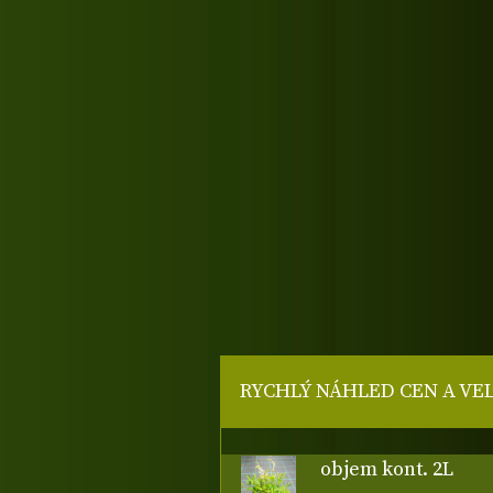
RYCHLÝ NÁHLED CEN A VE
objem kont. 2L