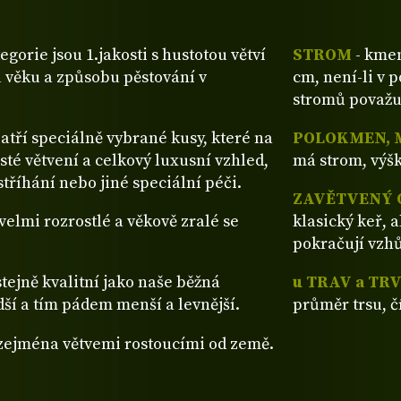
tegorie jsou 1.jakosti s hustotou větví
STROM
- kmen
 věku a způsobu pěstování v
cm, není-li v 
stromů považu
patří speciálně vybrané kusy, které na
POLOKMEN, 
sté větvení a celkový luxusní vzhled,
má strom, výšk
tříhání nebo jiné speciální péči.
ZAVĚTVENÝ 
ž velmi rozrostlé a věkově zralé se
klasický keř, 
pokračují vzh
stejně kvalitní jako naše běžná
u TRAV a TR
dší a tím pádem menší a levnější.
průměr trsu, č
 zejména větvemi rostoucími od země.