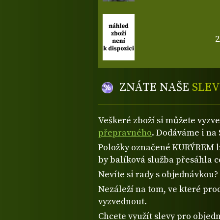
2
ZNÁTE NAŠE
SLEV
Veškeré zboží si můžete vyzv
přepravného
. Dodáváme i na 
Položky označené KURÝREM lze
by balíková služba přesáhla 
Nevíte si rady s objednávkou
Nezáleží na tom, ve které prod
vyzvednout.
Chcete využít slevy pro objed