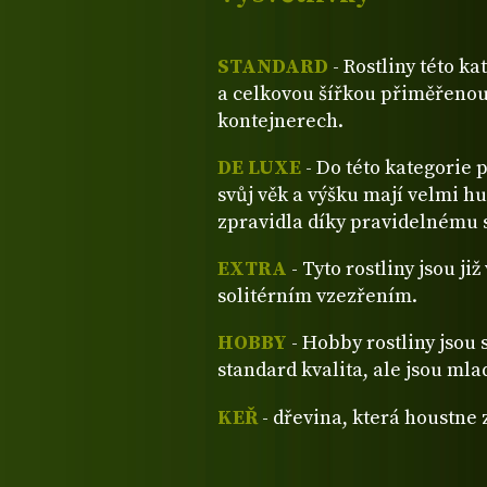
STANDARD
- Rostliny této ka
a celkovou šířkou přiměřenou
kontejnerech.
DE LUXE
- Do této kategorie 
svůj věk a výšku mají velmi hu
zpravidla díky pravidelnému s
EXTRA
- Tyto rostliny jsou ji
solitérním vzezřením.
HOBBY
- Hobby rostliny jsou 
standard kvalita, ale jsou mla
KEŘ
- dřevina, která houstne