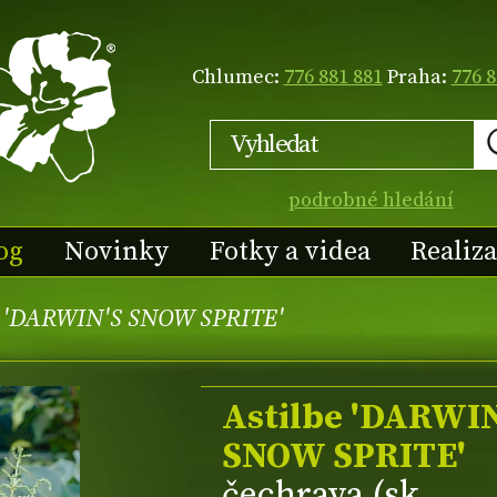
Chlumec:
776 881 881
Praha:
776 8
podrobné hledání
og
Novinky
Fotky a videa
Realiz
e 'DARWIN'S SNOW SPRITE'
Astilbe 'DARWI
SNOW SPRITE'
čechrava (sk.