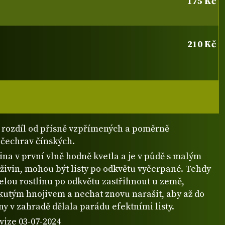
175 Kč
210 Kč
 rozdíl od přísně vzpřímených a poměrně
 čechrav čínských.
ina v první vlně hodně kvetla a je v půdě s malým
živin, mohou být listy po odkvětu vyčerpané. Tehdy
celou rostlinu po odkvětu zastřihnout u země,
kutým hnojivem a nechat znovu narašit, aby až do
y v zahradě dělala parádu efektními listy.
vize 03-07-2024