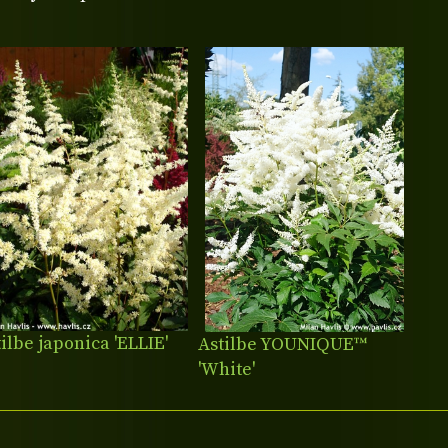
ilbe japonica 'ELLIE'
Astilbe YOUNIQUE™
'White'