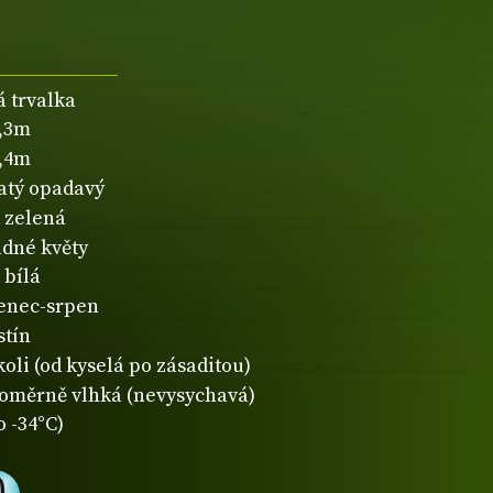
á trvalka
0,3m
0,4m
natý opadavý
zelená
dné květy
bílá
enec-srpen
stín
koli (od kyselá po zásaditou)
oměrně vlhká (nevysychavá)
o -34°C)