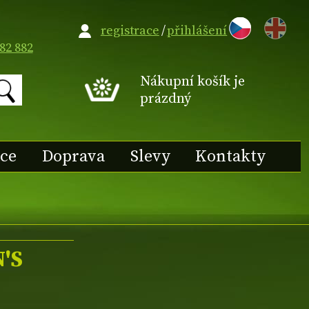
EN
registrace
/
přihlášení
82 882
Nákupní košík je
prázdný
ace
Doprava
Slevy
Kontakty
N'S