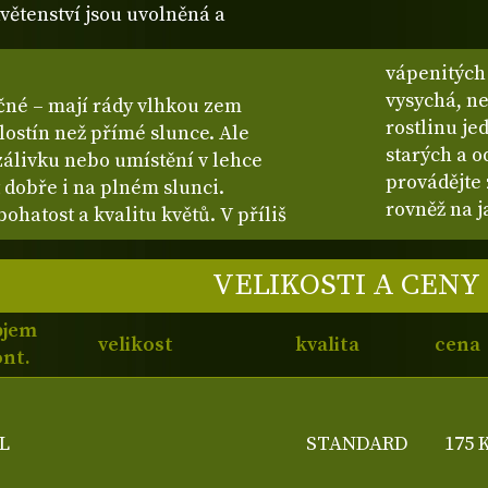
květenství jsou uvolněná a
vápenitých 
vysychá, ne
čné – mají rády vlhkou zem
rostlinu je
lostín než přímé slunce. Ale
starých a o
zálivku nebo umístění v lehce
provádějte 
dobře i na plném slunci.
rovněž na j
hatost a kvalitu květů. V příliš
VELIKOSTI A CENY
bjem
velikost
kvalita
cena
nt.
L
STANDARD
175 