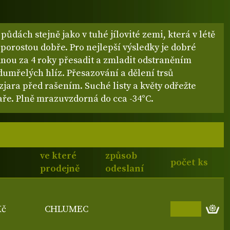
půdách stejně jako v tuhé jílovité zemi, která v létě
porostou dobře. Pro nejlepší výsledky je dobré
dnou za 4 roky přesadit a zmladit odstraněním
dumřelých hlíz. Přesazování a dělení trsů
zjara před rašením. Suché listy a květy odřežte
aře. Plně mrazuvzdorná do cca -34°C.
ve které
způsob
počet ks
prodejně
odeslaní
Kč
CHLUMEC