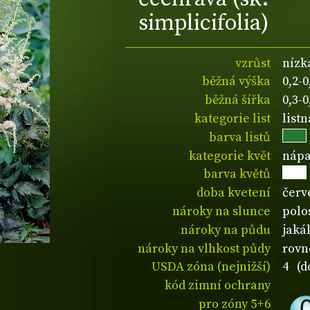
simplicifolia)
vzrůst
nízk
běžná výška
0,2-
běžná šířka
0,3-
kategorie list
list
barva listů
kategorie květ
nápa
barva květů
doba kvetení
červ
nároky na slunce
polo
nároky na půdu
jaká
nároky na vlhkost půdy
rovn
USDA zóna (nejnižší)
4 (d
kód zimní ochrany
pro zóny 5+6