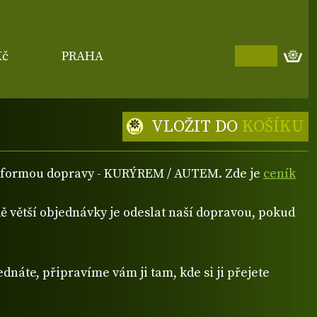
Kč
PRAHA
VLOŽIT DO
KOŠÍKU
ou formou dopravy - KURÝREM / AUTEM. Zde je
ceník
 větší objednávky je odeslat naší dopravou, pokud
dnáte, připravíme vám ji tam, kde si ji přejete