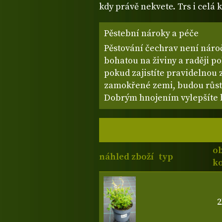
kdy právě nekvete. Trs i celá 
Pěstební nároky a péče
Pěstování čechrav není náro
bohatou na živiny a raději po
pokud zajistíte pravidelnou 
zamokřené zemi, budou růst 
Dobrým hnojením vylepšíte bo
o
náhled zboží
typ
ko
2