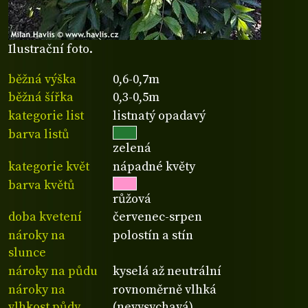
Ilustrační foto.
běžná výška
0,6-0,7m
běžná šířka
0,3-0,5m
kategorie list
listnatý opadavý
barva listů
zelená
kategorie květ
nápadné květy
barva květů
růžová
doba kvetení
červenec-srpen
nároky na
polostín a stín
slunce
nároky na půdu
kyselá až neutrální
nároky na
rovnoměrně vlhká
vlhkost půdy
(nevysychavá)