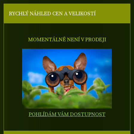
RYCHLÝ NÁHLED CEN A VELIKOSTÍ
MOMENTÁLNĚ NENÍ V PRODEJI
POHLÍDÁM VÁM DOSTUPNOST