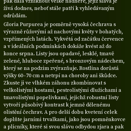
pak dala vzniknout velké nádheře, jejíž sláva je
živá dodnes, neboť stále patří k vyhledávaným
odrůdám.
Gloria Purpurea je poměrně vysoká čechrava s
výrazně růžovými až nachovými květy v bohatých,
vzpřímených latách. Vykvétá od začátku července
a v ideálních podmínkách dokáže kvést až do
konce srpna. Listy jsou opadavé, lesklé, tmavě
zelené, hluboce zpeřené, s bronzovým nádechem,
který se na podzim zvýrazňuje. Rostlina dorůstá
výšky 60–70 cm a netrpí na choroby ani škůdce.
Zkuste ji ve vlhkém záhonu zkombinovat s
velkolistými hostami, pestrolistými dlužichami a
tmavolistými popelivkami, jejichž robustní listy
vytvoří působivý kontrast k jemně dělenému
olistění čechrav. A pro delší dobu kvetení celek
doplňte jarními trvalkami, jako jsou pomněnkovce
a plicníky, které si svou slávu odbydou zjara a pak