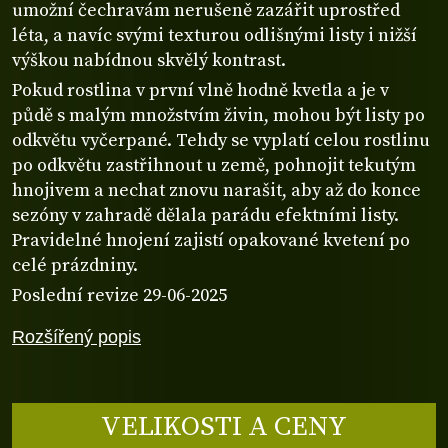
umožní čechravám nerušeně zazářit uprostřed
léta, a navíc svými texturou odlišnými listy i nižší
výškou nabídnou skvělý kontrast.
Pokud rostlina v první vlně hodně kvetla a je v
půdě s malým množstvím živin, mohou být listy po
odkvětu vyčerpané. Tehdy se vyplatí celou rostlinu
po odkvětu zastřihnout u země, pohnojit tekutým
hnojivem a nechat znovu narašit, aby až do konce
sezóny v zahradě dělala parádu efektními listy.
Pravidelné hnojení zajistí opakované kvetení po
celé prázdniny.
Poslední revize 29-06-2025
Rozšířený popis
VELIKOSTI A CENY