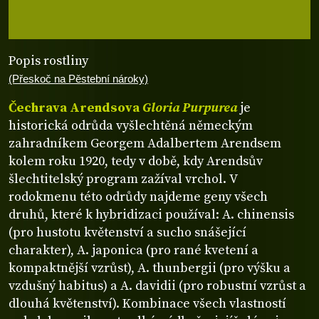
Popis rostliny
(Přeskoč na Pěstební nároky)
Čechrava Arendsova
Gloria Purpurea
je
historická odrůda vyšlechtěná německým
zahradníkem Georgem Adalbertem Arendsem
kolem roku 1920, tedy v době, kdy Arendsův
šlechtitelský program zažíval vrchol. V
rodokmenu této odrůdy najdeme geny všech
druhů, které k hybridizaci používal: A. chinensis
(pro hustotu květenství a sucho snášející
charakter), A. japonica (pro rané kvetení a
kompaktnější vzrůst), A. thunbergii (pro výšku a
vzdušný habitus) a A. davidii (pro robustní vzrůst a
dlouhá květenství). Kombinace všech vlastností