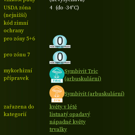
USDA zóna
4 (do -34°C)
(nejnižší)
kód zimní
ochrany
pro zóny 5+6
pro zónu 7
mykorhizní
Symbivit Tric
přípravek
(arbuskulární)
Symbivit (arbuskulární)
zařazena do
květy v létě
kategorií
listnatý opadavý
nápadné květy
trvalky