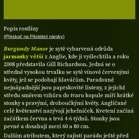
Popis rostliny
(Přeskoč na Pěstební nároky)
Burgundy Manor
je sytě vybarvená odrůda
jarmanky větší
z Anglie, kde ji vyšlechtila a roku
2008 představila Gill Richardson. Jedná se o
středně vysokou trvalku se sytě vínově červenými
květy, jež se podobají hlaváčům. Paradoxně
nejnápadnější jsou paprskovité listeny, z jejichž
středu směrem vzhůru do tvaru kopule míří krátké
stonky s pravými, droboučkými květy. Angličané
celé květenství nazývají jehelníček. Kvetení začíná
začátkem června a trvá 4-6 týdnů. Stonky jsou
pevné a dosahují mezi 60 a 80 cm.
Dalším atributem, který zajistí parádu ještě před