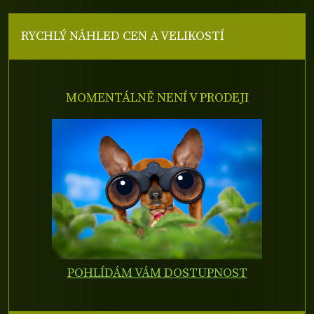
RYCHLÝ NÁHLED CEN A VELIKOSTÍ
MOMENTÁLNĚ NENÍ V PRODEJI
POHLÍDÁM VÁM DOSTUPNOST