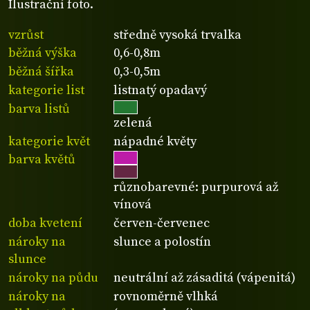
Ilustrační foto.
vzrůst
středně vysoká trvalka
běžná výška
0,6-0,8m
běžná šířka
0,3-0,5m
kategorie list
listnatý opadavý
barva listů
zelená
kategorie květ
nápadné květy
barva květů
různobarevné: purpurová až
vínová
doba kvetení
červen-červenec
nároky na
slunce a polostín
slunce
nároky na půdu
neutrální až zásaditá (vápenitá)
nároky na
rovnoměrně vlhká