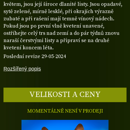
květem, jsou její široce dlanité listy. Jsou opadavé,
sytě zelené, mírně lesklé, při okrajích výrazně
zubaté a při rašení mají temně vínový nádech.
Pokud jsou po první vlně kvetení unavené,
ostříhejte celý trs nad zemí a do pár týdnů znovu
naraší čerstvými listy a připraví se na druhé
kvetení koncem léta.
Poslední revize 29-05-2024
Rozšířený popis
VELIKOSTI A CENY
MOMENTÁLNĚ NENÍ V PRODEJI