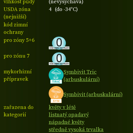
vlhkost půdy
(nevysychavá)
USDA zóna
4 (do -34°C)
(nejnižší)
kód zimní
ochrany
pro zóny 5+6
pro zónu 7
mykorhizní
Symbivit Tric
přípravek
(arbuskulární)
Symbivit (arbuskulární)
zařazena do
květy v létě
kategorií
listnatý opadavý
nápadné květy
středně vysoká trvalka