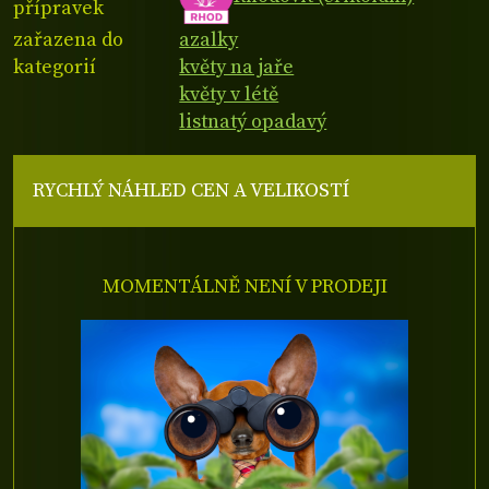
přípravek
zařazena do
azalky
kategorií
květy na jaře
květy v létě
listnatý opadavý
RYCHLÝ NÁHLED CEN A VELIKOSTÍ
MOMENTÁLNĚ NENÍ V PRODEJI