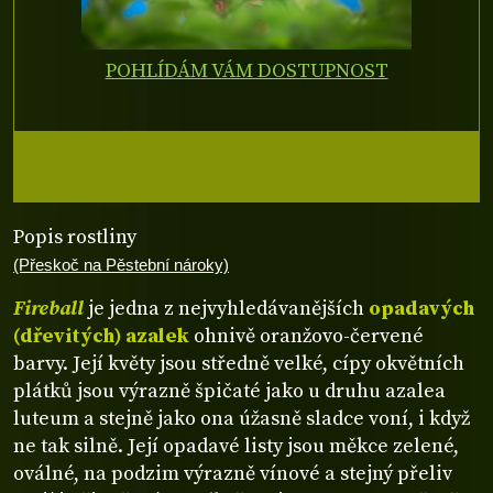
POHLÍDÁM VÁM DOSTUPNOST
Popis rostliny
(Přeskoč na Pěstební nároky)
Fireball
je jedna z nejvyhledávanějších
opadavých
(dřevitých) azalek
ohnivě oranžovo-červené
barvy. Její květy jsou středně velké, cípy okvětních
plátků jsou výrazně špičaté jako u druhu azalea
luteum a stejně jako ona úžasně sladce voní, i když
ne tak silně. Její opadavé listy jsou měkce zelené,
oválné, na podzim výrazně vínové a stejný přeliv