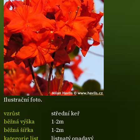
Ilustrační foto.
vzrůst
střední keř
běžná výška
1-2m
běžná šířka
1-2m
kategorie list
listnatý opadavý