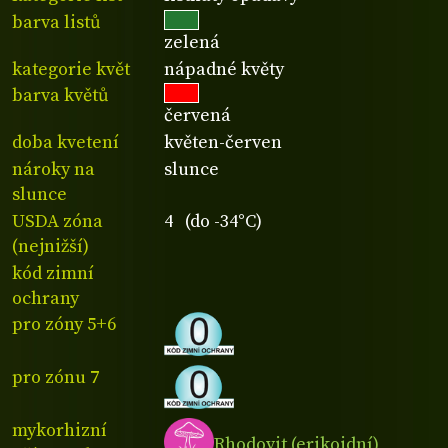
barva listů
zelená
kategorie květ
nápadné květy
barva květů
červená
doba kvetení
květen-červen
nároky na
slunce
slunce
USDA zóna
4 (do -34°C)
(nejnižší)
kód zimní
ochrany
pro zóny 5+6
pro zónu 7
mykorhizní
Rhodovit (erikoidní)