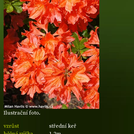
Ilustrační foto.
vzrůst
střední keř
běžná výška
1-2m