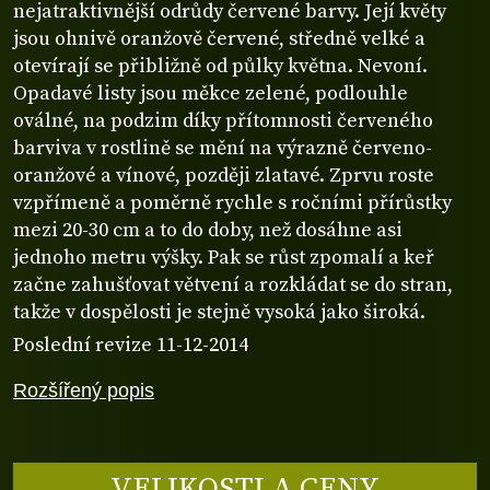
nejatraktivnější odrůdy červené barvy. Její květy
jsou ohnivě oranžově červené, středně velké a
otevírají se přibližně od půlky května. Nevoní.
Opadavé listy jsou měkce zelené, podlouhle
oválné, na podzim díky přítomnosti červeného
barviva v rostlině se mění na výrazně červeno-
oranžové a vínové, později zlatavé. Zprvu roste
vzpřímeně a poměrně rychle s ročními přírůstky
mezi 20-30 cm a to do doby, než dosáhne asi
jednoho metru výšky. Pak se růst zpomalí a keř
začne zahušťovat větvení a rozkládat se do stran,
takže v dospělosti je stejně vysoká jako široká.
Poslední revize 11-12-2014
Rozšířený popis
VELIKOSTI A CENY