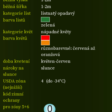
běžná šířka
1-2m
kategorie list
listnatý opadavý
barva listů
zelená
kategorie květ
nápadné květy
barva květů
různobarevné: červená až
oranžová
doba kvetení
květen-červen
nároky na
slunce
slunce
USDA zóna
4 (do -34°C)
(nejnižší)
kód zimní
ochrany
pro zóny 5+6