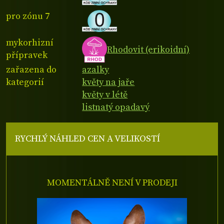
pro zónu 7
mykorhizní
Rhodovit (erikoidní)
přípravek
zařazena do
azalky
kategorií
květy na jaře
květy v létě
listnatý opadavý
RYCHLÝ NÁHLED CEN A VELIKOSTÍ
MOMENTÁLNĚ NENÍ V PRODEJI