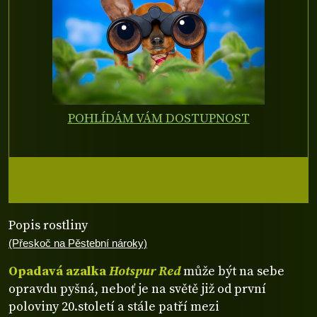
POHLÍDÁM VÁM DOSTUPNOST
Popis rostliny
(Přeskoč na Pěstební nároky)
Opadavá azalka
Hotspur Red
může být na sebe
opravdu pyšná, neboť je na světě již od první
poloviny 20.století a stále patří mezi