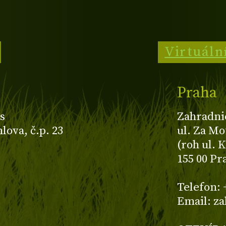
Virtuáln
Praha
s
Zahradni
ova, č.p. 23
ul. Za Mo
(roh ul. 
155 00 Pr
z
Telefon: 
Email: z