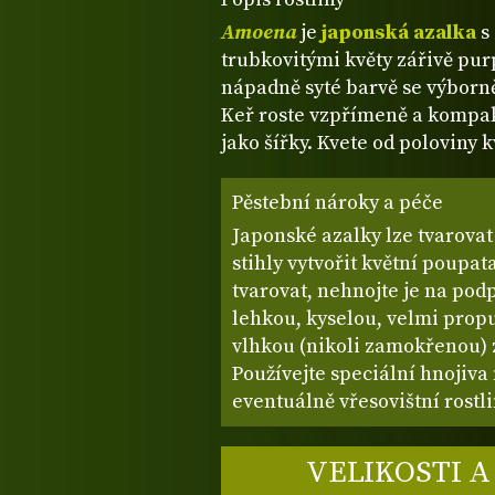
Amoena
je
japonská azalka
s
trubkovitými květy zářivě pur
nápadně syté barvě se výborn
Keř roste vzpřímeně a kompakt
jako šířky. Kvete od poloviny 
Pěstební nároky a péče
Japonské azalky lze tvarovat
stihly vytvořit květní poupat
tvarovat, nehnojte je na podp
lehkou, kyselou, velmi propu
vlhkou (nikoli zamokřenou) 
Používejte speciální hnojiva
eventuálně vřesovištní rostli
VELIKOSTI A