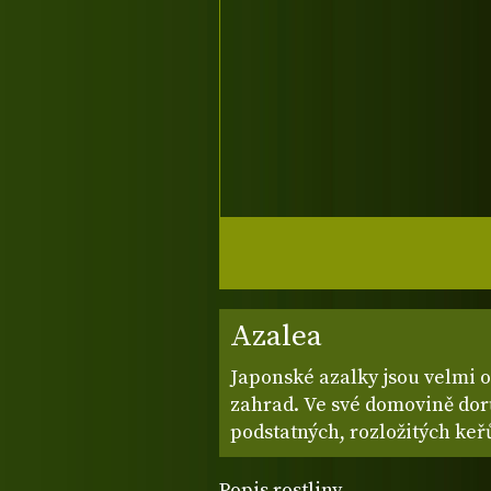
Azalea
Japonské azalky jsou velmi
zahrad. Ve své domovině dorů
podstatných, rozložitých ke
Popis rostliny