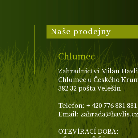
Naše prodejny
Chlumec
Zahradnictví Milan Havli
Chlumec u Českého Kruml
382 32 pošta Velešín
Telefon: + 420 776 881 881
Email: zahrada@havlis.c
OTEVÍRACÍ DOBA: