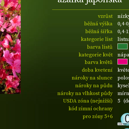
vzrůst
nízk
běžná výška
0,4-
běžná šířka
0,4-
kategorie list
listn
barva listů
kategorie květ
nápa
barva květů
doba kvetení
květ
nároky na slunce
polos
nároky na půdu
kyse
nároky na vlhkost půdy
mírn
USDA zóna (nejnižší)
5 (d
kód zimní ochrany
pro zóny 5+6