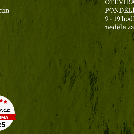
OTEVÍRA
odin
PONDĚLÍ
9 - 19 ho
neděle z