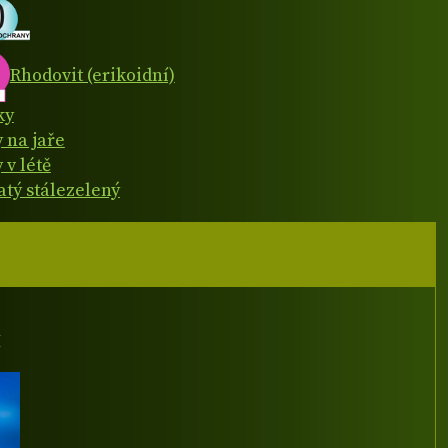
Rhodovit (erikoidní)
ky
y na jaře
 v létě
atý stálezelený
I