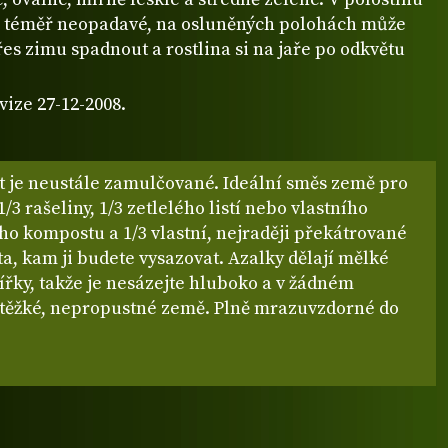
ou téměř neopadavé, na osluněných polohách může
přes zimu spadnout a rostlina si na jaře po odkvětu
.
vize 27-12-2008.
ít je neustále zamulčované. Ideální směs země pro
1/3 rašeliny, 1/3 zetlelého listí nebo vlastního
o kompostu a 1/3 vlastní, nejraději překátrované
a, kam ji budete vysazovat. Azalky dělají mělké
ířky, takže je nesázejte hluboko a v žádném
 těžké, nepropustné země. Plně mrazuvzdorné do