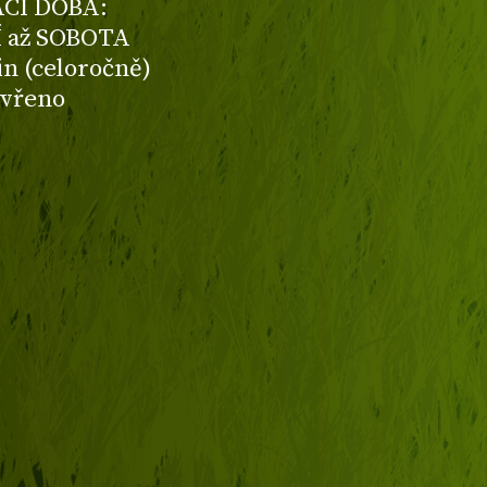
CÍ DOBA:
 až SOBOTA
din (celoročně)
avřeno