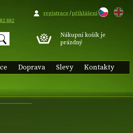
EN
registrace
/
přihlášení
82 882
Nákupní košík je
prázdný
ace
Doprava
Slevy
Kontakty