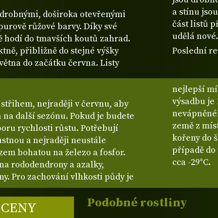
a stínu js
 drobnými, doširoka otevřenými
část listů 
purově růžové barvy. Díky své
udělá nové
ě hodí do tmavších koutů zahrad.
ně, přibližně do stejné výšky
Poslední re
května do začátku června. Listy
nejlepší m
výsadbu je 
 střihem, nejraději v červnu, aby
nevápněnéh
a na další sezónu. Pokud je budete
země z míst
oru rychlosti růstu. Potřebují
kořeny do š
stnou a nejraději neustále
případě do
zem bohatou na železo a fosfor.
cca -29°C.
 na rododendrony a azalky,
ny. Pro zachování vlhkosti půdy je
Podobné rostliny
 CENY