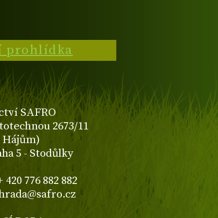
í prohlídka
ctví SAFRO
totechnou 2673/11
K Hájům)
aha 5 - Stodůlky
+ 420 776 882 882
ahrada@safro.cz