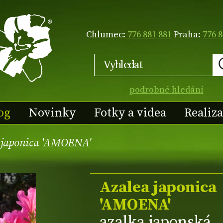
Chlumec:
776 881 881
Praha:
776 8
podrobné hledání
og
Novinky
Fotky a videa
Realiz
 japonica 'AMOENA'
Azalea japonica
'AMOENA'
azalka japonská