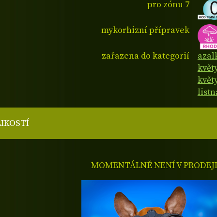
pro zónu 7
mykorhizní přípravek
zařazena do kategorií
azal
květ
květy
listn
LIKOSTÍ
MOMENTÁLNĚ NENÍ V PRODEJ