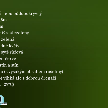
ý nebo půdopokryvný
0,8m
1m
atý stálezelený
zelená
dné květy
sytě růžová
en-červen
tín a stín
lá (s vysokým obsahem rašeliny)
ě vlhká ale s dobrou drenáží
o -29°C)