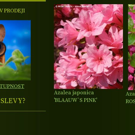
 PRODEJI
STUPNOST
Azalea japonica
Aza
E
SLEVY?
'BLAAUW`S PINK'
ROS