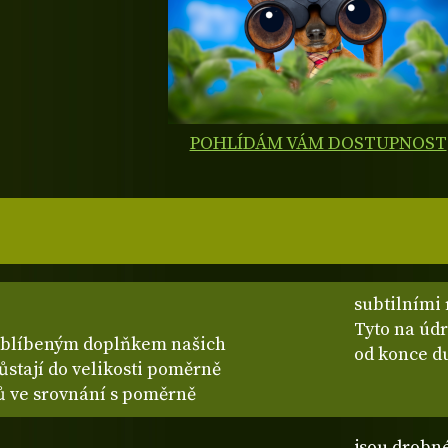
POHLÍDÁM VÁM DOSTUPNOST
subtilními
Tyto na úd
 oblíbeným doplňkem našich
od konce d
stají do velikosti poměrně
řů ve srovnání s poměrně
jsou drobné