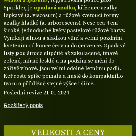
Weston’s Sparkler
, registrovaná pouze jako
Sparkler, je
opadavá azalka
, kříženec azalky
lepkavé (a. viscosum) a růžově kvetoucí formy
azalky hladké (a. arborescens). Nese cca 4 cm
široké, jednoduché květy pastelově růžové barvy.
Vynikají silnou a sladkou vůní a velmi pozdním
kvetením od konce června do července. Opadavé
listy jsou široce elipčité až zakulacené, tmavě
zelené, mírně lesklé a na podzim se mění do
zářivě vínové. Jsou velmi odolné letnímu padlí.
Keř roste spíše pomalu a hustě do kompaktního
tvaru o přibližně stejné výšce i šířce.
Poslední revize 21-01-2024
Rozšířený popis
VELIKOSTI A CENY