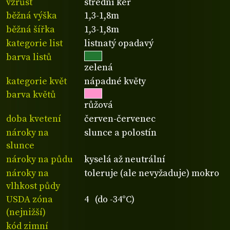
vzrůst
střední keř
běžná výška
1,3-1,8m
běžná šířka
1,3-1,8m
kategorie list
listnatý opadavý
barva listů
zelená
kategorie květ
nápadné květy
barva květů
růžová
doba kvetení
červen-červenec
nároky na
slunce a polostín
slunce
nároky na půdu
kyselá až neutrální
nároky na
toleruje (ale nevyžaduje) mokro
vlhkost půdy
USDA zóna
4 (do -34°C)
(nejnižší)
kód zimní