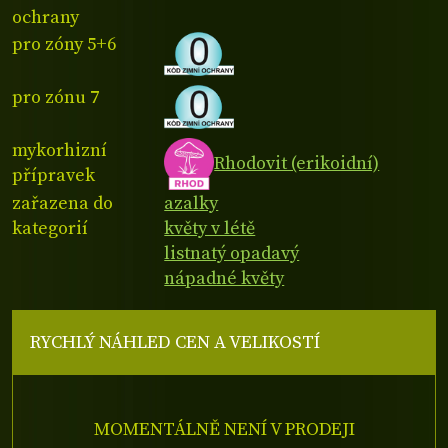
ochrany
pro zóny 5+6
pro zónu 7
mykorhizní
Rhodovit (erikoidní)
přípravek
zařazena do
azalky
kategorií
květy v létě
listnatý opadavý
nápadné květy
RYCHLÝ NÁHLED CEN A VELIKOSTÍ
MOMENTÁLNĚ NENÍ V PRODEJI