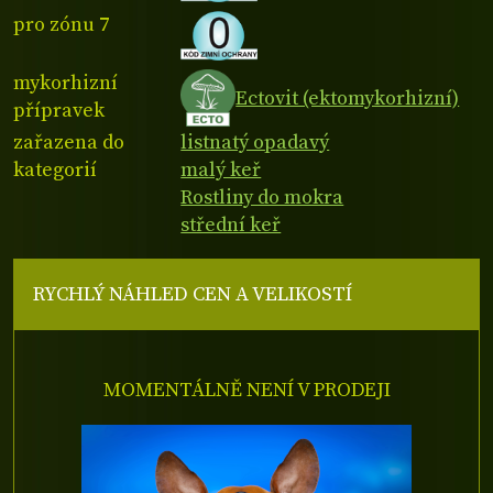
pro zónu 7
mykorhizní
Ectovit (ektomykorhizní)
přípravek
zařazena do
listnatý opadavý
kategorií
malý keř
Rostliny do mokra
střední keř
RYCHLÝ NÁHLED CEN A VELIKOSTÍ
MOMENTÁLNĚ NENÍ V PRODEJI