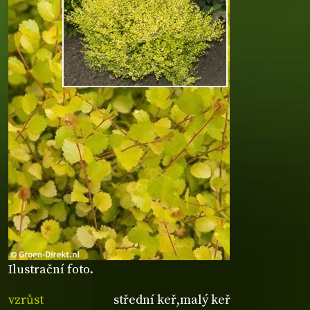
Ilustrační foto.
vzrůst
střední keř,malý keř