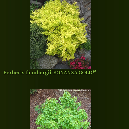
Berberis thunbergii 'BONANZA GOLD®'