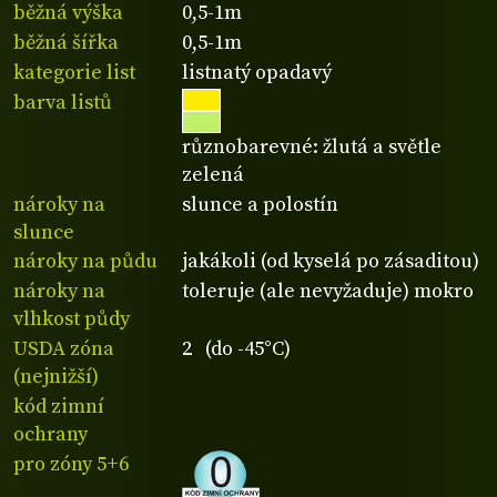
běžná výška
0,5-1m
běžná šířka
0,5-1m
kategorie list
listnatý opadavý
barva listů
různobarevné: žlutá a světle
zelená
nároky na
slunce a polostín
slunce
nároky na půdu
jakákoli (od kyselá po zásaditou)
nároky na
toleruje (ale nevyžaduje) mokro
vlhkost půdy
USDA zóna
2 (do -45°C)
(nejnižší)
kód zimní
ochrany
pro zóny 5+6