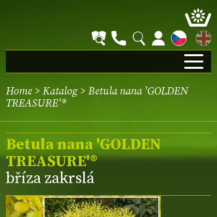
EN
Home
>
Katalog
> Betula nana 'GOLDEN
TREASURE'®
Betula nana 'GOLDEN
TREASURE'®
bříza zakrslá