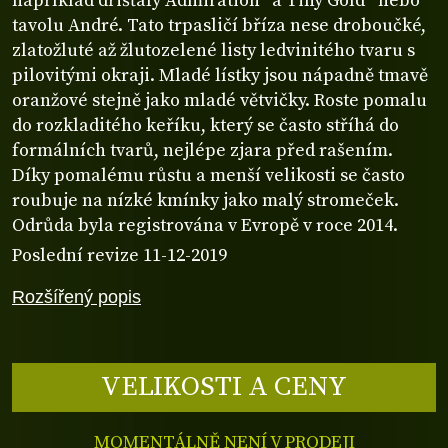
například dřišťály Admiration® a Tiny Gold® nebo
tavolu André. Tato trpasličí bříza nese droboučké,
zlatožluté až žlutozelené listy ledvinitého tvaru s
pilovitými okraji. Mladé lístky jsou nápadně tmavě
oranžové stejně jako mladé větvičky. Roste pomalu
do rozkladitého keříku, který se často stříhá do
formálních tvarů, nejlépe zjara před rašením.
Díky pomalému růstu a menší velikosti se často
roubuje na nízké kmínky jako malý stromeček.
Odrůda byla registrována v Evropě v roce 2014.
Poslední revize 11-12-2019
Rozšířený popis
VELIKOSTI A CENY
MOMENTÁLNĚ NENÍ V PRODEJI