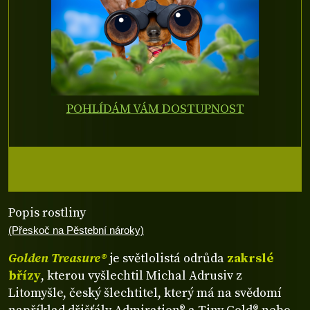
POHLÍDÁM VÁM DOSTUPNOST
Popis rostliny
(Přeskoč na Pěstební nároky)
Golden Treasure®
je světlolistá odrůda
zakrslé
břízy
, kterou vyšlechtil Michal Adrusiv z
Litomyšle, český šlechtitel, který má na svědomí