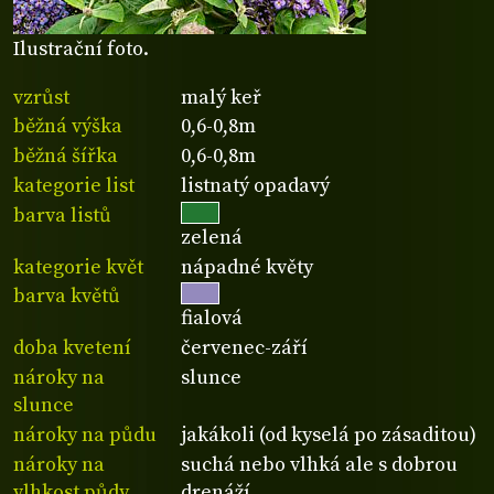
Ilustrační foto.
vzrůst
malý keř
běžná výška
0,6-0,8m
běžná šířka
0,6-0,8m
kategorie list
listnatý opadavý
barva listů
zelená
kategorie květ
nápadné květy
barva květů
fialová
doba kvetení
červenec-září
nároky na
slunce
slunce
nároky na půdu
jakákoli (od kyselá po zásaditou)
nároky na
suchá nebo vlhká ale s dobrou
vlhkost půdy
drenáží