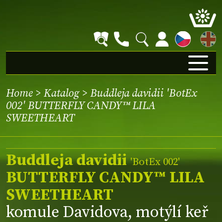
EN
Home
>
Katalog
> Buddleja davidii 'BotEx
002' BUTTERFLY CANDY™ LILA
SWEETHEART
Buddleja davidii
'BotEx 002'
BUTTERFLY CANDY™ LILA
SWEETHEART
komule Davidova, motýlí keř