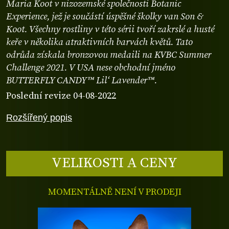
Maria Koot v nizozemské společnosti Botanic
Experience, jež je součástí úspěšné školky van Son &
Koot. Všechny rostliny v této sérii tvoří zakrslé a husté
keře v několika atraktivních barvách květů. Tato
odrůda získala bronzovou medaili na KVBC Summer
Challenge 2021. V USA nese obchodní jméno
BUTTERFLY CANDY™ Lil‘ Lavender™.
Poslední revize 04-08-2022
Rozšířený popis
VELIKOSTI A CENY
MOMENTÁLNĚ NENÍ V PRODEJI