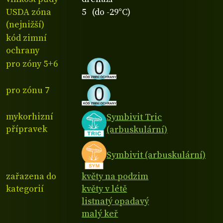
USDA zóna
5 (do -29°C)
(nejnižší)
kód zimní
ochrany
pro zóny 5+6
pro zónu 7
mykorhizní
Symbivit Tric
přípravek
(arbuskulární)
Symbivit (arbuskulární)
zařazena do
květy na podzim
kategorií
květy v létě
listnatý opadavý
malý keř