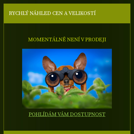
RYCHLÝ NÁHLED CEN A VELIKOSTÍ
MOMENTÁLNĚ NENÍ V PRODEJI
POHLÍDÁM VÁM DOSTUPNOST