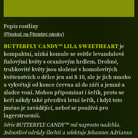
Popis rostliny
(Přeskoč na Pěstební nároky)
BUTTERFLY CANDY™ LILA SWEETHEART
je
kompaktní, nízká komule se světle levandulově
fialovými květy s oranžovým hrdlem. Drobné,
trubkovité květy jsou složené v homolovitých
květenstvích o délce jen asi 8-10, ale je jich mnoho
a vykvétají od konce června až do září a jemně a
sladce voní. Mohou připomínat i šeřík, proto se
keři někdy také přezdívá letní šeřík, i když toto
jméno je zavádějící, neboť se používá pro
lagerstroemii.
Série BUTTERFLY CANDY™ mě naprosto nadchla.
Jednotlivé odrůdy šlechtí a selektuje Johannes Adrianus