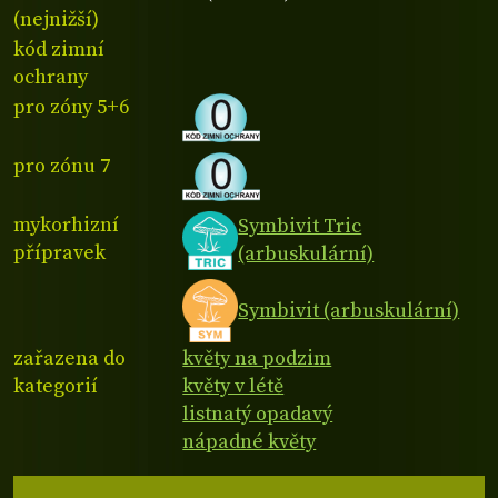
(nejnižší)
kód zimní
ochrany
pro zóny 5+6
pro zónu 7
mykorhizní
Symbivit Tric
přípravek
(arbuskulární)
Symbivit (arbuskulární)
zařazena do
květy na podzim
kategorií
květy v létě
listnatý opadavý
nápadné květy