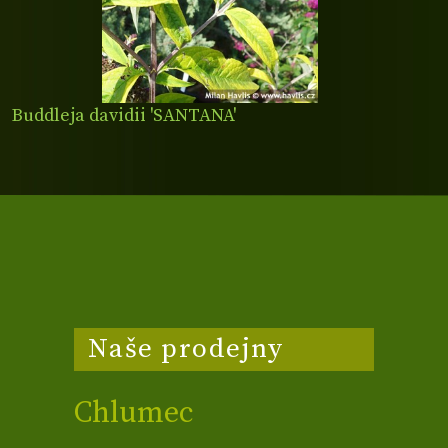
Buddleja davidii 'SANTANA'
Naše prodejny
Chlumec