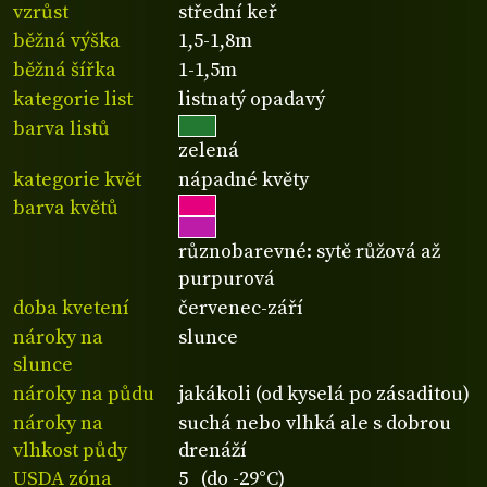
vzrůst
střední keř
běžná výška
1,5-1,8m
běžná šířka
1-1,5m
kategorie list
listnatý opadavý
barva listů
zelená
kategorie květ
nápadné květy
barva květů
různobarevné: sytě růžová až
purpurová
doba kvetení
červenec-září
nároky na
slunce
slunce
nároky na půdu
jakákoli (od kyselá po zásaditou)
nároky na
suchá nebo vlhká ale s dobrou
vlhkost půdy
drenáží
USDA zóna
5 (do -29°C)