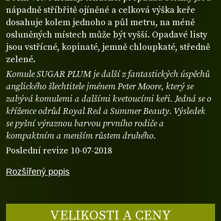
nápadně stříbřitě ojíněné a celková výška keře
dosahuje kolem jednoho a půl metru, na méně
osluněných místech může být vyšší. Opadavé listy
jsou vstřícné, kopinaté, jemně chloupkaté, středně
zelené.
Komule SUGAR PLUM je další z fantastických úspěchů
anglického šlechtitele jménem Peter Moore, který se
zabývá komulemi a dalšími kvetoucími keři. Jedná se o
křížence odrůd Royal Red a Summer Beauty. Výsledek
se pyšní výraznou barvou prvního rodiče a
kompaktním a menším růstem druhého.
Poslední revize 10-07-2018
Rozšířený popis
VELIKOSTI A CENY