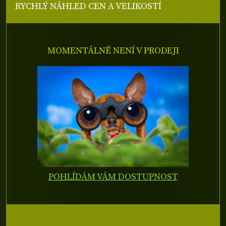
RYCHLÝ NÁHLED CEN A VELIKOSTÍ
MOMENTÁLNĚ NENÍ V PRODEJI
POHLÍDÁM VÁM DOSTUPNOST