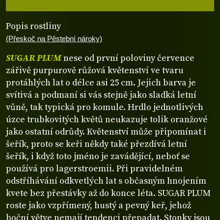
Popis rostliny
(Přeskoč na Pěstební nároky)
SUGAR PLUM
nese od první poloviny července
zářivě purpurově růžová květenství ve tvaru
protáhlých lat o délce asi 25 cm. Jejich barva je
svítivá a podmaní si vás stejně jako sladká letní
vůně, tak typická pro komule. Hrdlo jednotlivých
úzce trubkovitých květů neukazuje tolik oranžové
jako ostatní odrůdy. Květenství může připomínat i
šeřík, proto se keři někdy také přezdívá letní
šeřík, i když toto jméno je zavádějící, neboť se
používá pro lagerstroemii. Při pravidelném
odstříhávání odkvetlých lat s občasným hnojením
kvete bez přestávky až do konce léta. SUGAR PLUM
roste jako vzpřímený, hustý a pevný keř, jehož
boční větve nemají tendenci přepadat. Stonky jsou