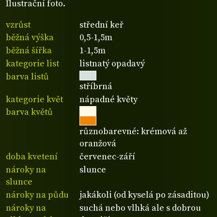
Ilustrační foto.
vzrůst
střední keř
běžná výška
0,5-1,5m
běžná šířka
1-1,5m
kategorie list
listnatý opadavý
barva listů
stříbrná
kategorie květ
nápadné květy
barva květů
různobarevné: krémová až
oranžová
doba kvetení
červenec-září
nároky na
slunce
slunce
nároky na půdu
jakákoli (od kyselá po zásaditou)
nároky na
suchá nebo vlhká ale s dobrou