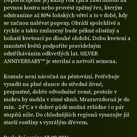
Doporučujeme jej každý rok zjara zastříhnout na
pevnou kostru nebo provést zpětný řez, kterým
odstraníme až 80% loňských větví a to v době, kdy
se začnou nalévat pupeny. Obráží spolehlivě a
rychle a takto zmlazený bude pěkně olistěný a
bohatě kvetoucí po dlouhé období. Dobu kvetení a
množství květů podpoříte pravidelným
odstříháváním odkvetlých lat. SILVER
ANNIVERSARY™ je sterilní a netvoří semena.
Komule není náročná na pěstování. Potřebuje
vysadit na plné slunce do středně živné,
propustné, dobře odvodněné země, protože v
mokru by mohla v zimě shnít. Mrazuvzdorná je do
min. -24°C a v dobré půdě možná zvládne i o pár
stupňů níže. Do chladnějších regionů vysazujte již
starší rostliny s vyzrálým dřevem.