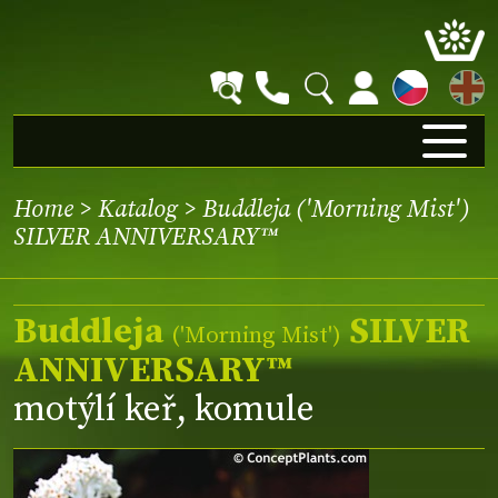
EN
Home
>
Katalog
> Buddleja ('Morning Mist')
SILVER ANNIVERSARY™
Buddleja
SILVER
(
'Morning Mist'
)
ANNIVERSARY™
motýlí keř, komule