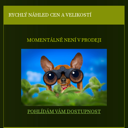
RYCHLÝ NÁHLED CEN A VELIKOSTÍ
MOMENTÁLNĚ NENÍ V PRODEJI
POHLÍDÁM VÁM DOSTUPNOST