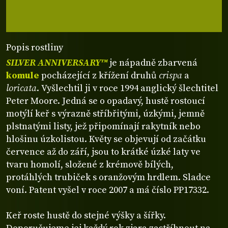
Popis rostliny
SILVER ANNIVERSARY™
je nápadně zbarvená
komule
pocházející z křížení druhů
crispa
a
loricata
. Vyšlechtil ji v roce 1994 anglický šlechtitel
Peter Moore. Jedná se o opadavý, hustě rostoucí
motýlí keř s výrazně stříbřitými, úzkými, jemně
plstnatými listy, jež připomínají rakytník nebo
hlošinu úzkolistou. Květy se objevují od začátku
července až do září, jsou to krátké úzké laty ve
tvaru homolí, složené z krémově bílých,
protáhlých trubiček s oranžovým hrdlem. Sladce
voní. Patent vyšel v roce 2007 a má číslo PP17332.
Keř roste hustě do stejné výšky a šířky.