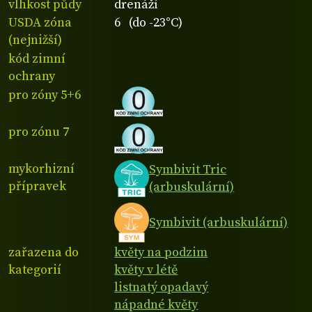
vlhkost půdy
drenáží
USDA zóna
6 (do -23°C)
(nejnižší)
kód zimní
ochrany
pro zóny 5+6
pro zónu 7
mykorhizní
Symbivit Tric
přípravek
(arbuskulární)
Symbivit (arbuskulární)
zařazena do
květy na podzim
kategorií
květy v létě
listnatý opadavý
nápadné květy