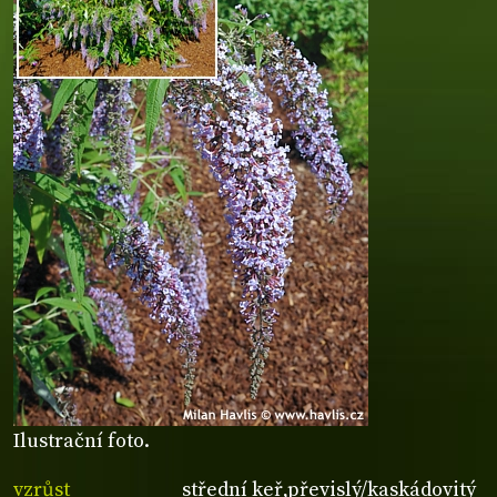
Ilustrační foto.
vzrůst
střední keř,převislý/kaskádovitý