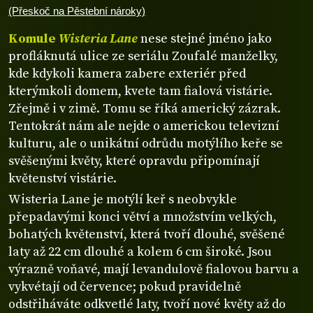
(Přeskoč na Pěstební nároky)
Komule
Wisteria Lane
nese stejné jméno jako
profláknutá ulice ze seriálu Zoufalé manželky,
kde kdykoli kamera zabere exteriér před
kterýmkoli domem, kvete tam fialová vistárie.
Zřejmě i v zimě. Tomu se říká americký zázrak.
Tentokrát nám ale nejde o americkou televizní
kulturu, ale o unikátní odrůdu motýlího keře se
svěšenými květy, které opravdu připomínají
květenství vistárie.
Wisteria Lane je motýlí keř s neobvykle
přepadavými konci větví a množstvím velkých,
bohatých květenství, která tvoří dlouhé, svěšené
laty až 22 cm dlouhé a kolem 6 cm široké. Jsou
výrazně voňavé, mají levandulově fialovou barvu a
vykvétají od července; pokud pravidelně
odstřiháváte odkvetlé laty, tvoří nové květy až do