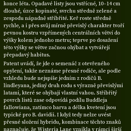
konce léta. Opadavé listy jsou vstřícné, 10–14 cm
dlouhé, úzce kopinaté, svrchu středně zelené a
zespodu nápadně stříbřité. Keř roste středně
rychle, a i přes svůj mírně převislý charakter tvoří
pevnou kostru vzpřímených centrálních větví do
výšky kolem jednoho metru; teprve po dosažení
této výšky se větve začnou ohýbat a vytvářejí
přepadavý habitus.
Patent uvádí, že jde o semenáč z otevřeného
opylení, takže neznáme přesné rodiče, ale podle
vzhledu bude nejspíše jedním z rodičů B.
lindleyana, jediný druh rodu s výrazně převislými
latami, které se ohýbají vlastní vahou. Stříbřitý
povrch listů zase odpovídá podílu Buddleja
fallowiana, zatímco barva a délka kvetení jsou
typické pro B. davidii. I když tedy nelze uvést
přesné složení hybridu, kombinace těchto znaků
naznačuje, že Wisteria Lane vznikla v rámci širší