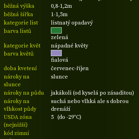
běžná výška
0,8-1,2m
běžná šířka
1-1,5m
kategorie list
listnatý opadavý
barva listů
zelená
kategorie květ
nápadné květy
barva květů
fialová
doba kvetení
červenec-říjen
nároky na
slunce
slunce
nároky na půdu
jakákoli (od kyselá po zásaditou)
nároky na
suchá nebo vlhká ale s dobrou
vlhkost půdy
drenáží
USDA zóna
5 (do -29°C)
(nejnižší)
kód zimní