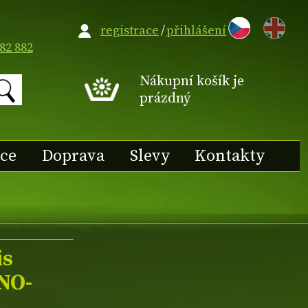
EN
registrace
/
přihlášení
82 882
Nákupní košík je
prázdný
ace
Doprava
Slevy
Kontakty
is
NO-