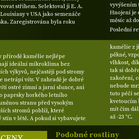
vyvýšením 
vovat střihem. Selektoval ji E. A.
Hnojení je
 Louisiany v USA jako semenáče
měsíc až do
ska. Zaregistrována byla roku
Poslední re
kamélie z j
pěkné, vzp
 v přírodě kamélie nejlépe
vlhkost, dí
mají ideální mikroklima bez
tak si dobř
ních výkyvů, nejčastěji pod stromy
zakoření, co
 netrápí vítr. V zahradě je dobré
nebude mrzn
í ostré zimní a jarní slunce, ani
tuto péči s
bo paprsky horkého letního
kvetoucím 
luněnou stranu před vysokým
mít čím dá
ších stromů poblíž, které
až -23 °C.
stín v létě. A pokud si vybavujete
Podobné rostliny
 CENY