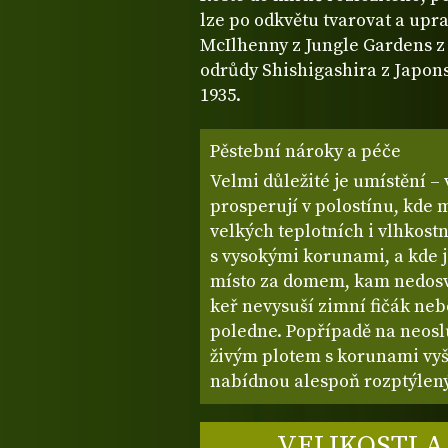
lze po odkvětu tvarovat a upra
McIlhenny z Jungle Gardens z
odrůdy Shishigashira z Japon
1935.
Pěstební nároky a péče
Velmi důležité je umístění –
prosperují v polostínu, kde 
velkých teplotních i vlhkost
s vysokými korunami, a kde je
místo za domem, kam nedosvít
keř nevysuší zimní fičák ne
poledne. Popřípadě na neos
živým plotem s korunami vyš
nabídnou alespoň rozptýlený 
VELIKOSTI A