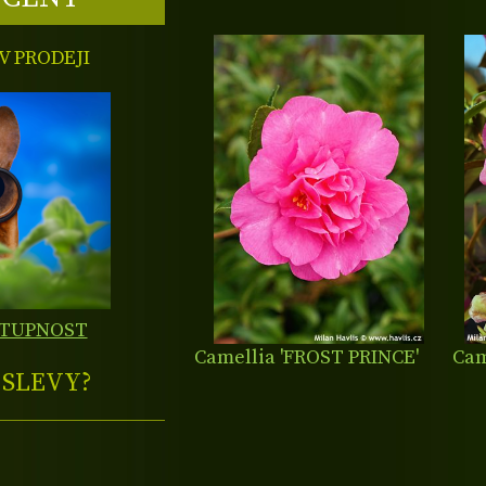
 PRODEJI
STUPNOST
Camellia 'FROST PRINCE'
Cam
E
SLEVY?