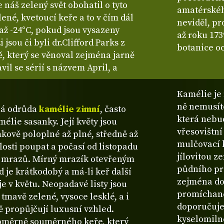
náš zelený svět obohatil o tyto
amatérského
ené, kvetoucí keře a to v čím dál
neviděl, pr
až -24°C, pokud jsou vysazeny
až roku 173
sou či byli dr.Clifford Parks z
botanice oc
ě, který se věnoval zejména jarně
il se sérií s názvem April, a
Kamélie je 
ně nemusít
ná odrůda
kamélie zimní
, často
která nebud
mélie sasanky. Její květy jsou
vřesovištn
ňkově poloplné až plné, středně až
mulčovací 
losti poupat a počasí od listopadu
jílovitou z
ch mrazů. Mírný mrazík otevřeným
půdního pro
 je krátkodobý a má-li keř další
zejména do
e v květu. Neopadavé listy jsou
promíchané
, tmavě zelené, vysoce lesklé, a i
doporučuje
 propůjčují luxusní vzhled.
kyselomiln
poměrně souměrného keře, který