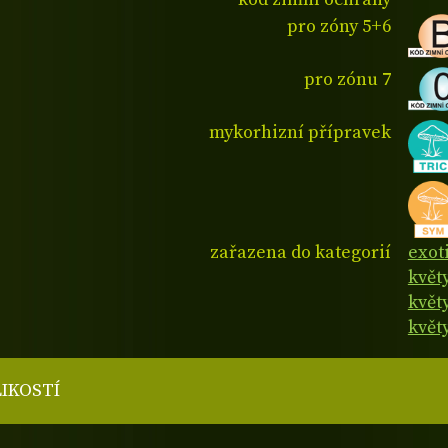
pro zóny 5+6
pro zónu 7
mykorhizní přípravek
zařazena do kategorií
exot
květ
květ
květy
LIKOSTÍ