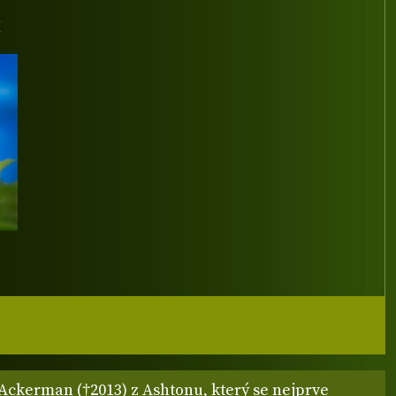
I
Ackerman (†2013) z Ashtonu, který se nejprve