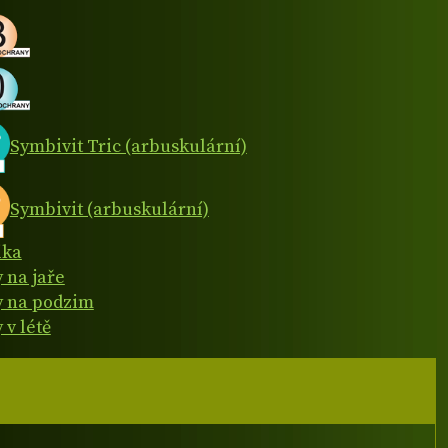
Symbivit Tric (arbuskulární)
Symbivit (arbuskulární)
ika
y na jaře
y na podzim
 v létě