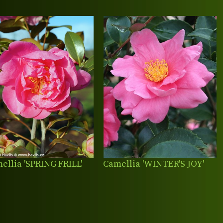
ellia 'SPRING FRILL'
Camellia 'WINTER'S JOY'