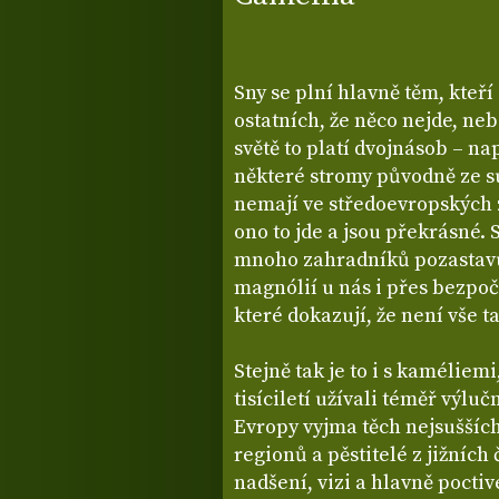
Sny se plní hlavně těm, kteř
ostatních, že něco nejde, n
světě to platí dvojnásob – na
některé stromy původně ze s
nemají ve středoevropských z
ono to jde a jsou překrásné. 
mnoho zahradníků pozastavu
magnólií u nás i přes bezpoč
které dokazují, že není vše ta
Stejně tak je to i s kaméliem
tisíciletí užívali téměř výluč
Evropy vyjma těch nejsuššíc
regionů a pěstitelé z jižních 
nadšení, vizi a hlavně pocti