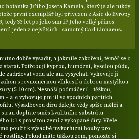
 botanika Jiřího Josefa Kamela, který je ale nikdy
otože první exemplář byl přivezen z Asie do Evropy
9, tedy 33 let po jeho smrti? Jeho velký přínos
enil jeden z největších - samotný Carl Linnaeus.
nutno dobře vysadit, a jakmile zakoření, téměř se o
e starat. Potřebují kyprou, humózní, kyselou půdu,
e zadržovat vodu ale ani vysychat. Vyhovuje jí
í záhon s rovnoměrnou vlhkostí a dobrou nastýlkou
kůry (5-10 cm). Nesnáší podmáčení – těžkou,
em – ale vyhovuje jim jíl ve spodních partiích
filu. Výsadbovou díru dělejte vždy spíše mělčí a
 stran doplňte směs kvalitního substrátu
ho 1:1 s prosátou zemí z vykopané díry. Vřele
me použít k výsadbě mykorhizní houby pro
é rostliny. Pokud máte těžkou zem, pomozte si