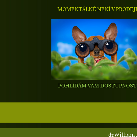
MOMENTÁLNĚ NENÍ V PRODEJ
POHLÍDÁM VÁM DOSTUPNOST
dr.William 