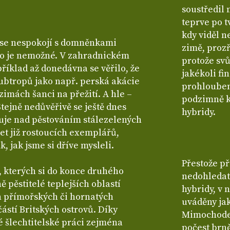
soustředil 
teprve po t
kdy viděl n
í se nespokojí s domněnkami
zimě, prozř
ebo je nemožné. V zahradnickém
protože sv
příklad až donedávna se věřilo, že
jakékoli fi
ubtropů jako např. perská akácie
prohlouben
imách šanci na přežití. A hle –
podzimně kv
Stejně nedůvěřivě se ještě dnes
hybridy.
je nad pěstováním stálezelených
et již rostoucích exemplářů,
k, jak jsme si dříve mysleli.
Přestože př
i, kterých si do konce druhého
nedohledat
ně pěstitelé teplejších oblastí
hybridy, v 
h přímořských či hornatých
uváděny ja
částí Britských ostrovů. Díky
Mimochodem
vé šlechtitelské práci zejména
počest brn