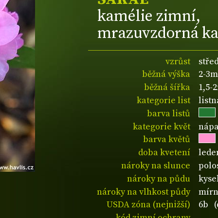
kamélie zimní,
mrazuvzdorná ka
vzrůst
stře
běžná výška
2-3m
běžná šířka
1,5-
kategorie list
listn
barva listů
kategorie květ
nápa
barva květů
doba kvetení
lede
nároky na slunce
polos
nároky na půdu
kyse
nároky na vlhkost půdy
mírn
USDA zóna (nejnižší)
6b (
kód zimní ochrany