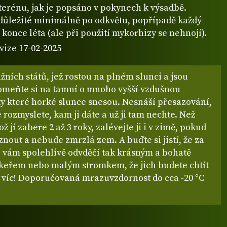
terénu, jak je popsáno v pokynech k výsadbě.
 důležité minimálně po odkvětu, popřípadě každý
 konce léta (ale při použití mykorhizy se nehnojí).
vize 17-02-2025
ižních států, jež rostou na plném slunci a jsou
omeňte si na tamní o mnoho vyšší vzdušnou
ky které horké slunce snesou. Nesnáší přesazování,
e rozmyslete, kam ji dáte a už ji tam nechte. Než
ž jí zabere 2 až 3 roky, zalévejte ji i v zimě, pokud
out a nebude zmrzlá zem. A buďte si jistí, že za
e vám spolehlivě odvděčí tak krásným a bohatě
keřem nebo malým stromkem, že jich budete chtít
l víc! Doporučovaná mrazuvzdornost do cca -20 °C