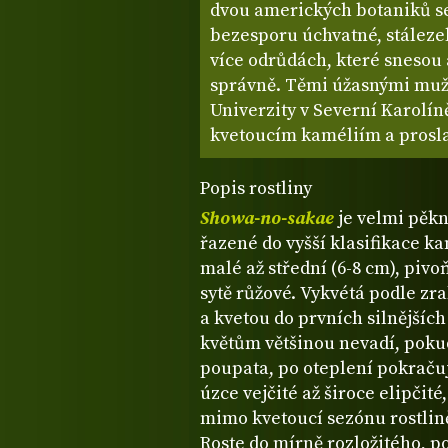
dvou amerických botaniků se 
bezesporu úchvatné, stálezel
více odrůdách, které snesou 
správně. Těmi úžasnými muži j
Univerzity v Severní Karolín
kvetoucím kaméliím a proslav
Popis rostliny
Showa-no-sakae
je velmi pěk
řazené do vyšší klasifikace ka
malé až střední (6-8 cm), pivo
sytě růžové. Vykvétá podle zra
a kvetou do prvních silnější
květům většinou nevadí, pokud
poupata, po oteplení pokračuj
úzce vejčité až široce elipčité
mimo kvetoucí sezónu rostlině
Roste do mírně rozložitého, 