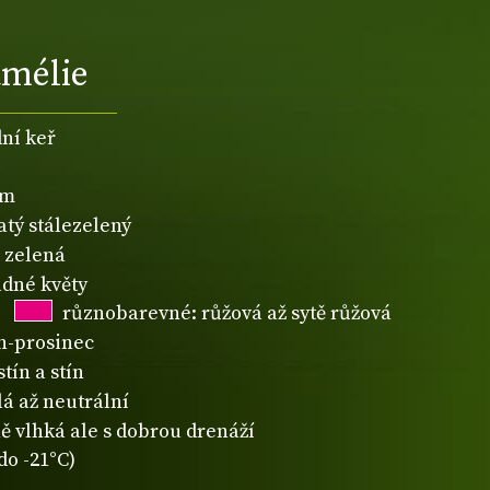
mélie
dní keř
2m
atý stálezelený
zelená
dné květy
různobarevné: růžová až sytě růžová
n-prosinec
tín a stín
lá až neutrální
ě vlhká ale s dobrou drenáží
do -21°C)