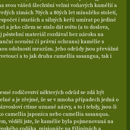
na svou vášeň šlechtění velmi voňavých kamélií a
vrdých zimách 70ých a 80ých let minulého století,
espočet i starších a silných keřů umírat po jediné
el a jeho cílem se stalo dát světu (a to doslova,
ůj pěstební materiál rozdával bez nároku na
nanční ocenění či právní ochranu) kamélie s
ou odolností mrazům. Jeho odrůdy jsou převážně
etoucí a to jak druhu camellia sasangua, tak i
esné rodičovství některých odrůd se zdá být
elné a je zřejmé, že se v mnoha případech jedná o
názvosloví ctíme uznané názvy, a to i tehdy, jsou-li
ko camellia japonica nebo camellia sasanqua.
, věděli jste, že kamélie byla pojmenovaná na
ěnského rodáka, misionáře na Filipínách a