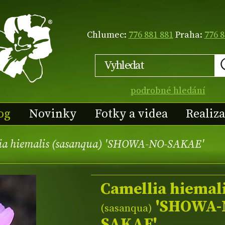
Chlumec:
776 881 881
Praha:
776 8
podrobné hledání
og
Novinky
Fotky a videa
Realiz
ia hiemalis (sasanqua) 'SHOWA-NO-SAKAE'
Camellia hiemal
'SHOWA-
(sasanqua)
SAKAE'