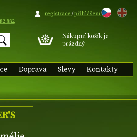
EN
registrace
/
přihlášení
82 882
Nákupní košík je
prázdný
ace
Doprava
Slevy
Kontakty
ER'S
mélie