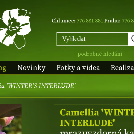
Chlumec:
776 881 881
Praha:
776 8
podrobné hledání
og
Novinky
Fotky a videa
Realiz
ia 'WINTER'S INTERLUDE'
Camellia 'WINT
INTERLUDE'
mrazuvzdorná ka