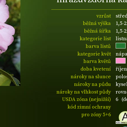
vzrůst
stře
běžná výška
1,5-
běžná šířka
1,5-
kategorie list
listn
barva listů
kategorie květ
nápa
barva květů
doba kvetení
říje
nároky na slunce
polos
nároky na půdu
kyse
nároky na vlhkost půdy
rovn
USDA zóna (nejnižší)
6 (d
kód zimní ochrany
pro zóny 5+6