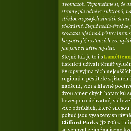
dvojnásob. Vzpomeňme si, že až 
stromy původně ze subtropů, na
středoevropských zimách šanci na
překrásné. Stejně nedůvěřivě se
pozastavuje i nad pěstováním st
bezpočet již rostoucích exemplář
jak jsme si dříve mysleli.
Stejně tak je to i s
kaméliemi
tisíciletí užívali téměř výluč
Evropy vyjma těch nejsuššíc
regionů a pěstitelé z jižních 
nadšení, vizi a hlavně pocti
dvou amerických botaniků se 
bezesporu úchvatné, stálezel
více odrůdách, které snesou -
pokud jsou vysazeny správně
Clifford Parks
(†2020) z Uni
se věnoval zejména jarně kv