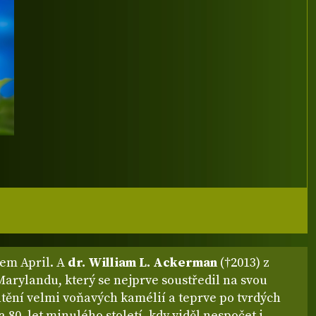
vem April. A
dr. William L. Ackerman
(†2013) z
arylandu, který se nejprve soustředil na svou
tění velmi voňavých kamélií a teprve po tvrdých
a 80. let minulého století, kdy viděl nespočet i