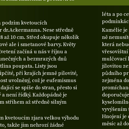
léta a po c
podmínkách
na podzim kvetoucích
r dr.Ackermanna. Nese středně
Kamélie je 
 8 až 10 cm. Střed okupuje několik
ně nemusít
vé ale i smetanové barvy. Květy
která nebud
vetení začíná u nás v říjnu a
vřesovištn
slunečných a bezmrazých dnů
mulčovací 
lina poupata. Listy jsou
jílovitou z
pčité, při krajích jemně pilovité,
půdního pro
dost uvolněný, což je eufemismus
zejména do
ající se spíše do stran, přesto si
promíchané
ý a není řídký. Každopádně je
doporučuje
ým střihem až středně silným
kyselomiln
vyvýšením 
Hnojení je
ěm kvetoucím zjara velkou výhodu
měsíc až do
éto, takže jim nehrozí žádné