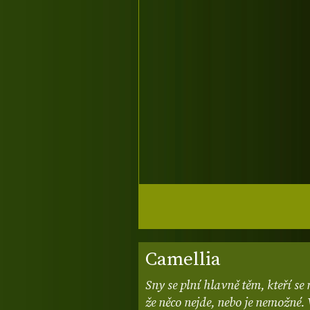
Camellia
Sny se plní hlavně těm, kteří s
že něco nejde, nebo je nemožné.