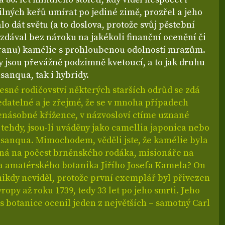
silných keřů umírat po jediné zimě, prozřel a jeho
alo dát světu (a to doslova, protože svůj pěstební
zdával bez nároku na jakékoli finanční ocenění či
ranu) kamélie s prohloubenou odolností mrazům.
y jsou převážně podzimně kvetoucí, a to jak druhu
sanqua, tak i hybridy.
esné rodičovství některých starších odrůd se zdá
edatelné a je zřejmé, že se v mnoha případech
cenásobné křížence, v názvosloví ctíme uznané
i tehdy, jsou-li uváděny jako camellia japonica nebo
asanqua. Mimochodem, věděli jste, že kamélie byla
á na počest brněnského rodáka, misionáře na
 a amatérského botanika Jiřího Josefa Kamela? On
nikdy neviděl, protože první exemplář byl přivezen
vropy až roku 1739, tedy 33 let po jeho smrti. Jeho
s botanice ocenil jeden z největších – samotný Carl