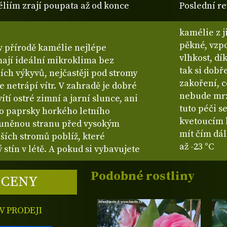
liím zrají poupata až od konce
Poslední re
kamélie z j
pěkné, vzp
 v přírodě kamélie nejlépe
vlhkost, dí
mají ideální mikroklima bez
tak si dobř
ních výkyvů, nejčastěji pod stromy
zakoření, co
 netrápí vítr. V zahradě je dobré
nebude mrzn
í ostré zimní a jarní slunce, ani
tuto péči s
bo paprsky horkého letního
kvetoucím 
luněnou stranu před vysokým
mít čím dá
ších stromů poblíž, které
až -23 °C
stín v létě. A pokud si vybavujete
Podobné rostliny
 CENY
 PRODEJI