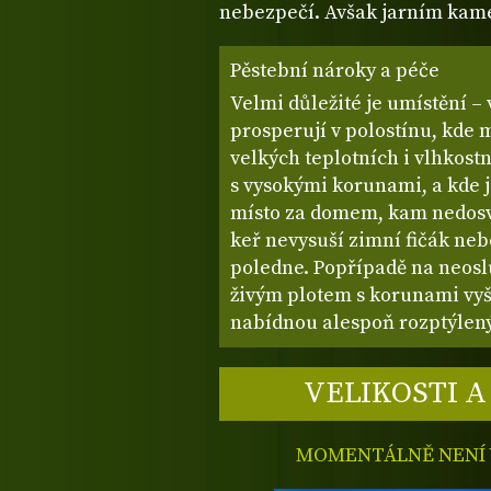
nebezpečí. Avšak jarním kamé
Pěstební nároky a péče
Velmi důležité je umístění –
prosperují v polostínu, kde 
velkých teplotních i vlhkost
s vysokými korunami, a kde je
místo za domem, kam nedosvít
keř nevysuší zimní fičák ne
poledne. Popřípadě na neos
živým plotem s korunami vyš
nabídnou alespoň rozptýlený 
VELIKOSTI A
MOMENTÁLNĚ NENÍ V