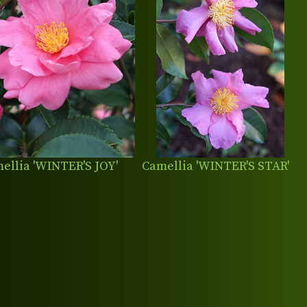
ellia 'WINTER'S JOY'
Camellia 'WINTER'S STAR'