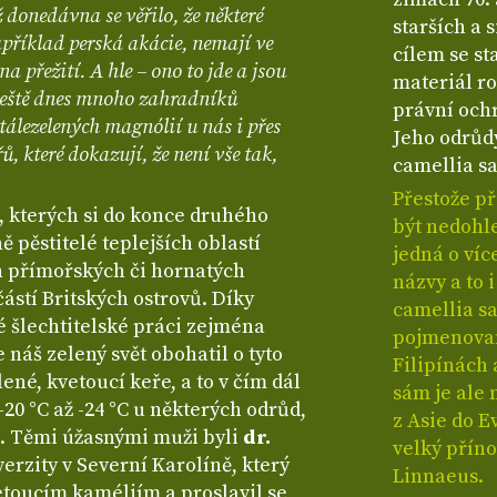
donedávna se věřilo, že některé
starších a 
příklad perská akácie, nemají ve
cílem se st
 přežití. A hle – ono to jde a jsou
materiál ro
 ještě dnes mnoho zahradníků
právní och
álezelených magnólií u nás i přes
Jeho odrůd
ů, které dokazují, že není vše tak,
camellia sa
Přestože př
, kterých si do konce druhého
být nedohl
ně pěstitelé teplejších oblastí
jedná o ví
h přímořských či hornatých
názvy a to 
částí Britských ostrovů. Díky
camellia s
vé šlechtitelské práci zejména
pojmenovan
náš zelený svět obohatil o tyto
Filipínách
ené, kvetoucí keře, a to v čím dál
sám je ale 
20 °C až -24 °C u některých odrůd,
z Asie do E
. Těmi úžasnými muži byli
dr.
velký příno
verzity v Severní Karolíně, který
Linnaeus.
etoucím kaméliím a proslavil se