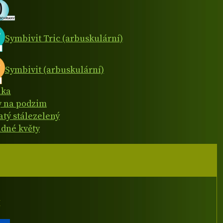
Symbivit Tric (arbuskulární)
Symbivit (arbuskulární)
ika
y na podzim
atý stálezelený
dné květy
I