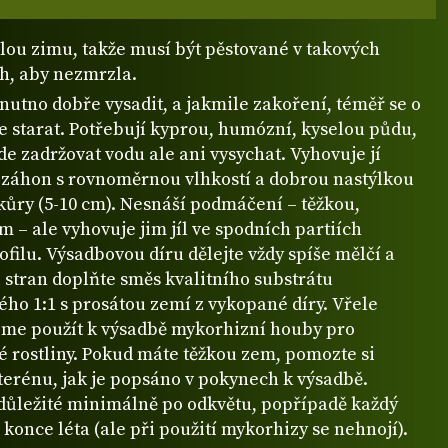
elou zimu, takže musí být pěstované v takových
, aby nezmrzla.
nutno dobře vysadit, a jakmile zakoření, téměř se o
e starat. Potřebují kyprou, humózní, kyselou půdu,
e zadržovat vodu ale ani vysychat. Vyhovuje jí
í záhon s rovnoměrnou vlhkostí a dobrou nastýlkou
kůry (5-10 cm). Nesnáší podmáčení – těžkou,
em – ale vyhovuje jim jíl ve spodních partiích
filu. Výsadbovou díru dělejte vždy spíše mělčí a
 stran doplňte směs kvalitního substrátu
ho 1:1 s prosátou zemí z vykopané díry. Vřele
me použít k výsadbě mykorhizní houby pro
é rostliny. Pokud máte těžkou zem, pomozte si
terénu, jak je popsáno v pokynech k výsadbě.
 důležité minimálně po odkvětu, popřípadě každý
 konce léta (ale při použití mykorhizy se nehnojí).