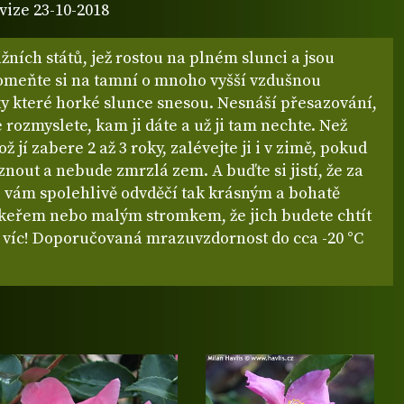
vize 23-10-2018
ižních států, jež rostou na plném slunci a jsou
omeňte si na tamní o mnoho vyšší vzdušnou
ky které horké slunce snesou. Nesnáší přesazování,
e rozmyslete, kam ji dáte a už ji tam nechte. Než
ž jí zabere 2 až 3 roky, zalévejte ji i v zimě, pokud
out a nebude zmrzlá zem. A buďte si jistí, že za
e vám spolehlivě odvděčí tak krásným a bohatě
keřem nebo malým stromkem, že jich budete chtít
l víc! Doporučovaná mrazuvzdornost do cca -20 °C