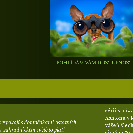
POHLÍDÁM VÁM DOSTUPNOST
sérií s náz
Ashtonu v M
e nespokojí s domněnkami ostatních,
vášeň šlech
 V zahradnickém světě to platí
zimách 70. 