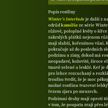
Popis rostliny
Winter’s Interlude
je další z 
odrůd
kamélie
ze série Winte
růžové, poloplné květy o šířce
zakrslých plátků nejenom růžo
mají slabší, kořeněnou vůni. K
pokračuje až do posledních 
podzimu a zimy, dokud má rost
neopadavé, kožovité, široce eli
tmavě zelené a lesklé. Keř je 
pro lehce rozcuchaný a rozklád
troufnu tvrdit, že je moc pěkn
možné rostlinu tvarovat lehk
řezem zjara po mrazech.
Podzimní druhy mají oproti t
v tom, že poupata zrají přes l