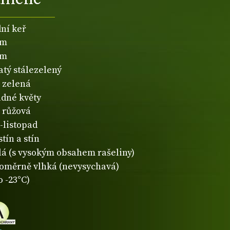
dní keř
2m
2m
atý stálezelený
zelená
dné květy
růžová
n-listopad
tín a stín
lá (s vysokým obsahem rašeliny)
oměrně vlhká (nevysychavá)
o -23°C)