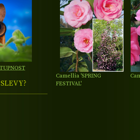
STUPNOST
Camellia 'SPRING
Cam
E
SLEVY?
FESTIVAL'