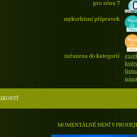
pro zónu 7
mykorhizní přípravek
zařazena do kategorií
exot
květ
listn
nápa
LIKOSTÍ
MOMENTÁLNĚ NENÍ V PRODEJ