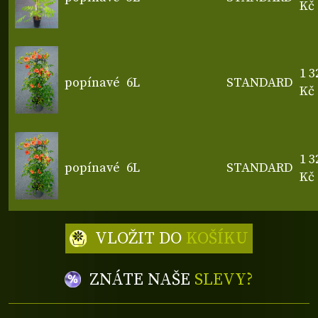
Kč
1 3
popínavé
6L
STANDARD
Kč
1 3
popínavé
6L
STANDARD
Kč
VLOŽIT DO
KOŠÍKU
ZNÁTE NAŠE
SLEVY?