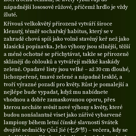
nápadnější lososově růžové, přičemž hrdlo je vždy
žluté.
Křivouš velkokvětý přirozeně vytváří široce
klenutý, téměř sochařský habitus, který se v
zahradě chová spíš jako volně stavěný keř než jako
klasická popínavka. Jeho výhony jsou silnější, těžší
a méně ochotné se přichytávat, takže se přirozeně
sklánějí do oblouků a vytvářejí měkké kaskády
zeleně. Opadavé listy jsou velké – až 30 cm dlouhé,
lichozpeřené, tmavě zelené a nápadně lesklé, a
tvoří výrazné pozadí pro květy. Růst je pomalejší a
nejlépe bude vypadat, když mu nabídnete
vhodnou a dobře zamaskovanou oporu, přes
kterou necháte svěsit nové výhony s květy, které
budou nonšalantně viset jako zářivě vybarvené
lampiony během letní čínské slavnosti Svátek
dvojité sedmičky Qīxī Jié (七夕节) – večera, kdy se