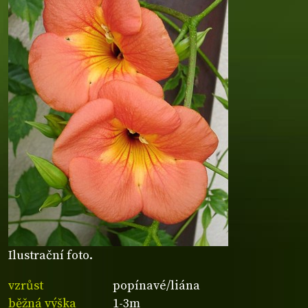
Ilustrační foto.
vzrůst
popínavé/liána
běžná výška
1-3m