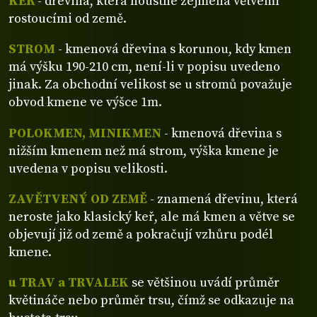
KEŘ
- dřevina, která houstne zejména větvemi
rostoucími od země.
STROM
- kmenová dřevina s korunou, kdy kmen
má výšku 190-210 cm, není-li v popisu uvedeno
jinak. Za obchodní velikost se u stromů považuje
obvod kmene ve výšce 1m.
POLOKMEN, MINIKMEN
- kmenová dřevina s
nižším kmenem než má strom, výška kmene je
uvedena v popisu velikosti.
ZAVĚTVENÝ OD ZEMĚ
- znamená dřevinu, která
neroste jako klasický keř, ale má kmen a větve se
objevují již od země a pokračují vzhůru podél
kmene.
u TRAV a TRVALEK
se většinou uvádí průměr
květináče nebo průměr trsu, čímž se odkazuje na