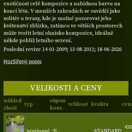
exotičnost celé kompozice a nabídnou barvu na
konci léta. V menších zahradách se osvědčí jako
solitér u terasy, kde je možné pozorovat jeho
květenství zblízka, zatímco ve větších prostorech
může tvořit letní ohnisko kompozice, ideálně
někde poblíž letního sezení.
Poslední revize 14-01-2009; 13-08-2011; 18-06-2026
Rozšířený popis
VELIKOSTI A CENY
náhled
objem
typ
velikost
kvalita
cen
zboží
kont.
43
popínavé
3L
STANDARD