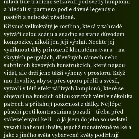
mladí lidé tradičně setkávali pod světly lampionů
a hledali si partnera podle dávné legendy o
pastýři a nebeské přadleně.
Křivouš velkokvětý je rostlina, která v zahradě
vytváří celou scénu a snadno se stane důvodem
kompozice, nikoli jen její výplní. Nechte jej
vyniknout díky přirozeně klenutému tvaru – na
skrytých pergolách, dřevěných rámech nebo
subtilních kovových konstrukcích, které nejsou
vidět, ale drží jeho těžší výhony v prostoru. Když
mu dovolíte, aby se přes oporu přelil a svěsil,
vytvoří v létě efekt zářivých lampionů, které se
objevují na koncích obloukovitých větví v několika
patrech a přitahují pozornost z dálky. Nejlépe
působí proti kontrastnímu pozadí – třeba před
stálezelenými keři – a já jsem do jeho sousedství
vysadil bahenní ibišky, jejichž monstrózně velké a
jako z jiného světa vybarvené květy podtrhují