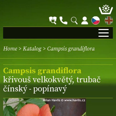
EN
Home
>
Katalog
> Campsis grandiflora
Campsis grandiflora
křivouš velkokvětý, trubač
čínský - popínavý