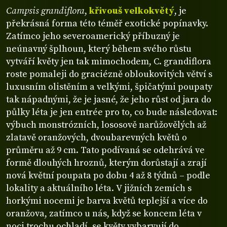
Campsis grandiflora
,
křivouš velkokvětý
, je
překrásná forma této téměř exotické popínavky.
Zatímco jeho severoamerický příbuzný je
neúnavný šplhoun, který během svého růstu
vytváří květy jen tak mimochodem, C. grandiflora
roste pomaleji do graciézně obloukovitých větví s
luxusním olistěním a velkými, špičatými poupaty
tak nápadnými, že je jasné, že jeho růst od jara do
půlky léta je jen entrée pro to, co bude následovat:
výbuch monstrózních, lososově narůžovělých až
zlatavě oranžových, dvoubarevných květů o
průměru až 9 cm. Tato podívaná se odehrává ve
formě dlouhých hroznů, kterým dorůstají a zrají
nová květní poupata po dobu 4 až 8 týdnů – podle
lokality a aktuálního léta. V jižních zemích s
horkými nocemi je barva květů teplejší a více do
oranžova, zatímco u nás, když se koncem léta v
noci trochu ochladí, se květy vybarvují do