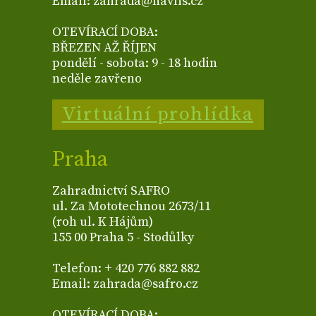
Email: zahrada@havlis.cz
OTEVÍRACÍ DOBA:
BŘEZEN AŽ ŘÍJEN
pondělí - sobota: 9 - 18 hodin
neděle zavřeno
Virtuální prohlídka
Praha
Zahradnictví SAFRO
ul. Za Mototechnou 2673/11
(roh ul. K Hájům)
155 00 Praha 5 - Stodůlky
Telefon: + 420 776 882 882
Email: zahrada@safro.cz
OTEVÍRACÍ DOBA: