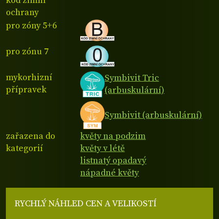
kód zimní
ochrany
pro zóny 5+6
pro zónu 7
mykorhizní
Symbivit Tric
přípravek
(arbuskulární)
Symbivit (arbuskulární)
zařazena do
květy na podzim
kategorií
květy v létě
listnatý opadavý
nápadné květy
RYCHLÝ NÁHLED CEN A VELIKOSTÍ