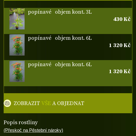
popínavé
objem kont. 3L
430 Kč
popínavé
objem kont. 6L
1 320 Kč
popínavé
objem kont. 6L
1 320 Kč
ZOBRAZIT
VŠE
A OBJEDNAT
Popis rostliny
(Přeskoč na Pěstební nároky)