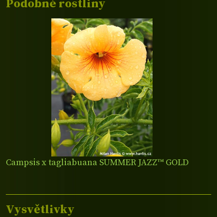
Podobné rostliny
Campsis x tagliabuana SUMMER JAZZ™ GOLD
Vysvětlivky