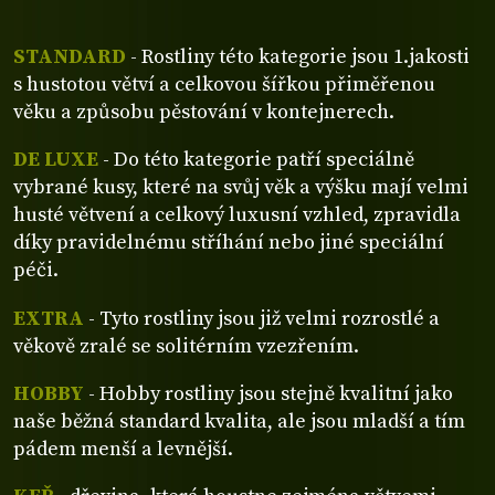
STANDARD
- Rostliny této kategorie jsou 1.jakosti
s hustotou větví a celkovou šířkou přiměřenou
věku a způsobu pěstování v kontejnerech.
DE LUXE
- Do této kategorie patří speciálně
vybrané kusy, které na svůj věk a výšku mají velmi
husté větvení a celkový luxusní vzhled, zpravidla
díky pravidelnému stříhání nebo jiné speciální
péči.
EXTRA
- Tyto rostliny jsou již velmi rozrostlé a
věkově zralé se solitérním vzezřením.
HOBBY
- Hobby rostliny jsou stejně kvalitní jako
naše běžná standard kvalita, ale jsou mladší a tím
pádem menší a levnější.