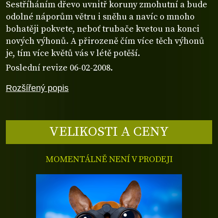
Sestříháním dřevo uvnitř koruny zmohutní a bude
odolné náporům větru i sněhu a navíc o mnoho
bohatěji pokvete, neboť trubače kvetou na konci
nových výhonů. A přirozeně čím více těch výhonů
je, tím více květů vás v létě potěší.
Poslední revize 06-02-2008.
Rozšířený popis
VELIKOSTI A CENY
MOMENTÁLNĚ NENÍ V PRODEJI