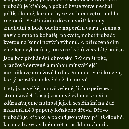
trubačů je křehké, a pokud byste větve nechali
příliš dlouhé, koruna by se v silném větru mohla
rozlomit. Sestříháním dřevo uvnitř koruny
zmohutní a bude odolné náporům větru i sněhu a
navíc o mnoho bohatěji pokvete, neboť trubače
kvetou na konci nových výhonů. A přirozeně čím
více těch výhonů je, tím více květů vás v létě potěší.
Jsou bez přehánění obrovské, 7-9 cm široké,
oranžově červené a mohou mít světlejší
meruňkově oranžové hrdlo. Poupata tvoří hrozen,
který neustále nakvétá až do mrazů.
Listy jsou velké, tmavě zelené, lichozpeřené. U
stromkových kusů jsou nové výhony kratší a
zdůrazňujeme nutnost jejich sestříhání na 2 až
maximálně 3 pupeny loňského dřeva. Dřevo
trubačů je křehké a pokud jsou větve příliš dlouhé,
koruna by se v silném větru mohla rozlomit.