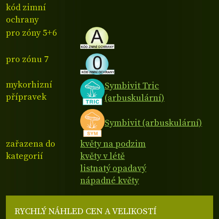
kód zimní
ochrany
pro zóny 5+6
pro zónu 7
mykorhizní
Symbivit Tric
přípravek
(arbuskulární)
Symbivit (arbuskulární)
zařazena do
květy na podzim
kategorií
květy v létě
listnatý opadavý
nápadné květy
RYCHLÝ NÁHLED CEN A VELIKOSTÍ