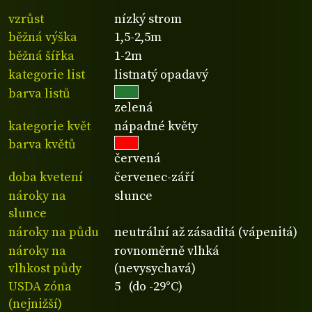
vzrůst
nízký strom
běžná výška
1,5-2,5m
běžná šířka
1-2m
kategorie list
listnatý opadavý
barva listů
zelená
kategorie květ
nápadné květy
barva květů
červená
doba kvetení
červenec-září
nároky na
slunce
slunce
nároky na půdu
neutrální až zásaditá (vápenitá)
nároky na
rovnoměrně vlhká
vlhkost půdy
(nevysychavá)
USDA zóna
5 (do -29°C)
(nejnižší)