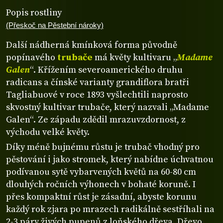
Popis rostliny
(Přeskoč na Pěstební nároky)
Další nádherná kmínková forma původně
popínavého
trubače
má květy kultivaru „
Madame
Galen
“. Křížením severoamerického druhu
radicans a čínské varianty grandiflora bratři
Tagliabuové v roce 1893 vyšlechtili naprosto
skvostný kultivar trubače, který nazvali „Madame
Galen“. Ze západu zdědil mrazuvzdornost, z
východu velké květy.
Díky méně bujnému růstu je trubač vhodný pro
pěstování i jako stromek, který nabídne úchvatnou
podívanou sytě vybarvených květů na 60-80 cm
dlouhých ročních výhonech v bohaté koruně. I
přes kompaktní růst je zásadní, abyste korunu
každý rok zjara po mrazech radikálně sestříhali na
2-3 páry živých pupenů z loňského dřeva. Dřevo