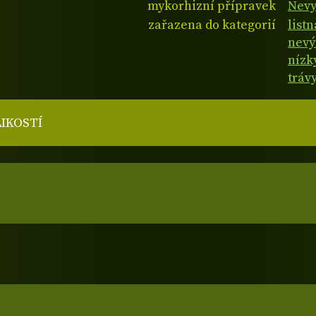
mykorhizní přípravek
Nevy
zařazena do kategorií
listn
nevý
nízk
tráv
LIKOSTÍ