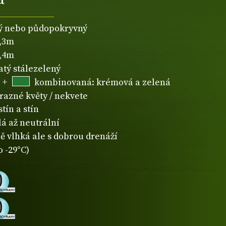
ý nebo půdopokryvný
0,3m
0,4m
atý stálezelený
+
kombinovaná: krémová a zelená
razné květy / nekvete
tín a stín
lá až neutrální
ě vlhká ale s dobrou drenáží
o -29°C)