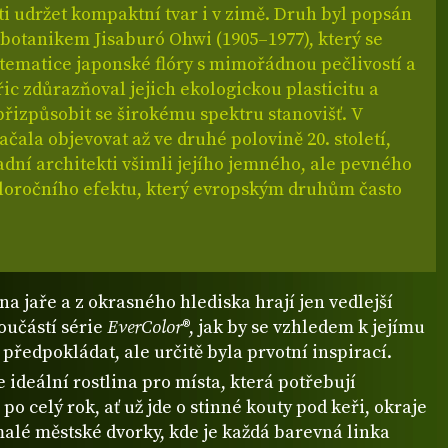
i udržet kompaktní tvar i v zimě. Druh byl popsán
botanikem Jisaburó Ohwi (1905–1977), který se
tematice japonské flóry s mimořádnou pečlivostí a
řic zdůrazňoval jejich ekologickou plasticitu a
řizpůsobit se širokému spektru stanovišť. V
ačala objevovat až ve druhé polovině 20. století,
adní architekti všimli jejího jemného, ale pevného
eloročního efektu, který evropským druhům často
 na jaře a z okrasného hlediska hrají jen vedlejší
součástí série
EverColor
®, jak by se vzhledem k jejímu
předpokládat, ale určitě byla prvotní inspirací.
je ideální rostlina pro místa, která potřebují
po celý rok, ať už jde o stinné kouty pod keři, okraje
alé městské dvorky, kde je každá barevná linka