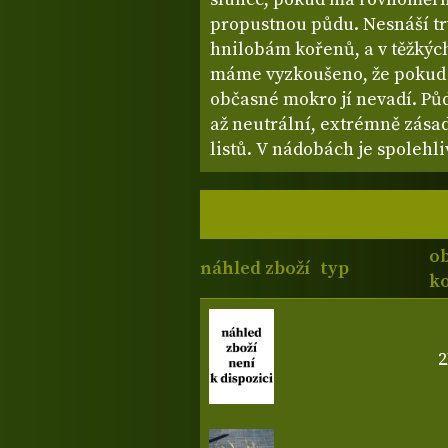
propustnou půdu. Nesnáší tr
hnilobám kořenů, a v těžkých
máme vyzkoušeno, že pokud 
občasné mokro jí nevadí. Pů
až neutrální, extrémně zása
listů. V nádobách je spolehli
o
náhled zboží
typ
ko
2