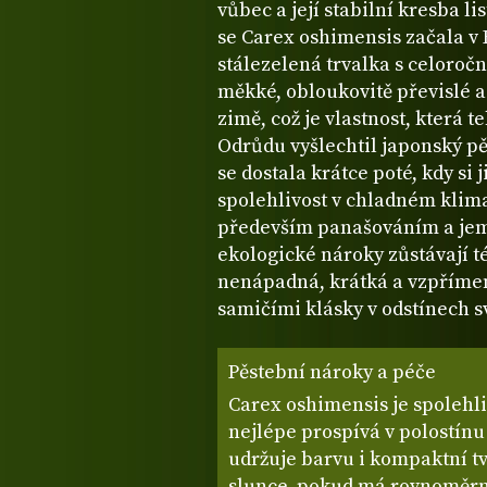
vůbec a její stabilní kresba li
se Carex oshimensis začala v 
stálezelená trvalka s celoročn
měkké, obloukovitě převislé a 
zimě, což je vlastnost, která 
Odrůdu vyšlechtil japonský pě
se dostala krátce poté, kdy si ji
spolehlivost v chladném klima
především panašováním a jem
ekologické nároky zůstávají t
nenápadná, krátká a vzpříme
samičími klásky v odstínech s
Pěstební nároky a péče
Carex oshimensis je spolehli
nejlépe prospívá v polostínu
udržuje barvu i kompaktní tv
slunce, pokud má rovnoměrn