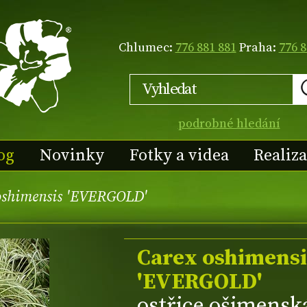
Chlumec:
776 881 881
Praha:
776 8
podrobné hledání
og
Novinky
Fotky a videa
Realiz
oshimensis 'EVERGOLD'
Carex oshimensi
'EVERGOLD'
ostřice ošimensk