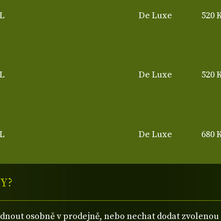
L
De Luxe
520 
L
De Luxe
520 
L
De Luxe
680 
Y?
ednout osobně v prodejně, nebo nechat dodat zvolen