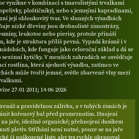
épe vynikne v kombinaci s tmavolistými trvalkami
popelivky, ploštičníky), nebo s jemnými kapradinami,
zní její obloukovitý tvar. Ve slunných výsadbách
uje nízké dřeviny jsou drobnolisté zimostrázy,
smíny, leukotoe nebo pierisy, protože přináší
, kde je struktura příliš pevná. Vypadá krásně i v
nádobách, kde funguje jako celoroční základ a dá se
o sezónní kytičky. V menších zahradách se osvědčuje
cí rostlina, která sjednotí výsadbu, zatímco ve
chách může tvořit jemné, světle zbarvené vlny mezi
rvalkami.
vize 27-01-2011; 14-06-2026
renáž a pravidelnou zálivku, a v tuhých zimách je
ánit kořenový bal před promrznutím. Hnojení
 na jaře, ideálně organické; přehnojení dusíkem
utí pletiv. Stříhání není nutné, pouze se na jaře
ché či poškozené listy, aby trs rychle obrazoval