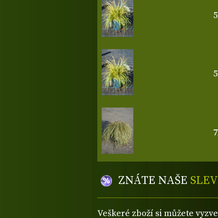
5
5
7
ZNÁTE NAŠE
SLEV
Veškeré zboží si můžete vyzv