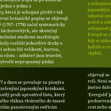
a schopnost
jedná o jednu z
japonským 
, která je schopná přežít v tak
věnoval sys
vní botanické popisy se objevují
právě u ost
nné (1707–1778) začal systematicky
schopnost p
 šáchorovitých, ale skutečný
Evropě se z
etailními studiemi morfologie
kdy si zahr
nily rozlišit jednotlivé druhy s
habitu a c
i sebou liší velikostí, barvou,
chyběl.
m růstu – některé jsou trsovité,
 vytvořit nepropustný půdní
objevují se
roli. Není 
77 a dnes se považuje za pionýra
jménu dalo 
ezelenými japonskými kráskami.
utlý pruh uprostřed listu, který
‘Evergold’ 
ného vlákna vloženého do tmavě
probarvení 
tarším panašovaným ostřicím
cest nebo m