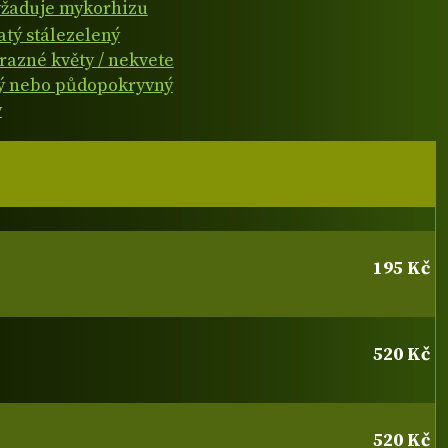
žaduje mykorhizu
atý stálezelený
razné květy / nekvete
ý nebo půdopokryvný
y
195 Kč
520 Kč
520 Kč