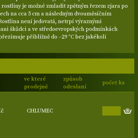
í rostliny je možné zmladit zpětným řezem zjara po
ech na cca 5 cm a následným dvouměsíčním
ostlina není jedovatá, netrpí výraznými
ani škůdci a ve středoevropských podmínkách
přezimuje přibližně do –29 °C bez jakékoli
ve které
způsob
počet ks
prodejně
odeslaní
Kč
CHLUMEC