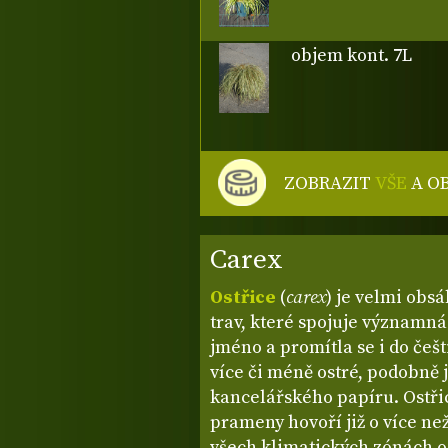
objem kont. 7L
ZOBRAZIT
VŠE
A O
Carex
Ostřice
(
carex
) je velmi obs
trav, které spojuje významná 
jméno a promítla se i do češti
více či méně ostré, podobně 
kancelářského papíru. Ostřic
prameny hovoří již o více než
všech klimatických zónách o