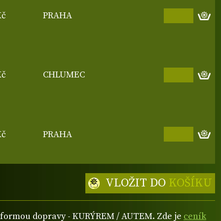
Kč
PRAHA
Kč
CHLUMEC
Kč
PRAHA
VLOŽIT DO
KOŠÍKU
ou formou dopravy - KURÝREM / AUTEM. Zde je
ceník