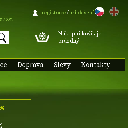
EN
registrace
/
přihlášení
82 882
Nákupní košík je
prázdný
ace
Doprava
Slevy
Kontakty
s
á