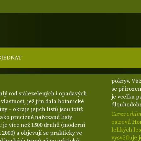
BJEDNAT
pokryv. Vět
se přirozen
áhlý rod stálezelených i opadavých
je vcelku 
vlastnost, jež jim dala botanické
dlouhodobé
ny – okraje jejich listů jsou totiž
Carex oshim
jako precizně nařezané listy
ostrovů Hon
 je více než 1500 druhů (moderní
lehkých le
 2000) a objevují se prakticky ve
vysvětluje 
d horkých tropů až po arktické