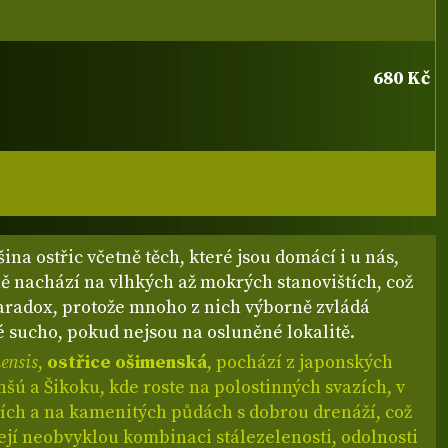
680 Kč
šina ostřic včetně těch, které jsou domácí i u nás,
ě nachází na vlhkých až mokrých stanovištích, což
paradox, protože mnoho z nich výborně zvládá
 sucho, pokud nejsou na osluněné lokalitě.
ensis
,
ostřice ošimenská
, pochází z japonských
šú a Šikoku, kde roste na polostinných svazích, v
sích a na kamenitých půdách s dobrou drenáží, což
její neobvyklou kombinaci stálezelenosti, odolnosti