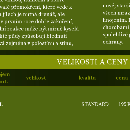
nové; starš
valé přemokření, které vede k
všech mraz
 jílech je nutná drenáž, ale
hnojením. R
v prvním roce dobře zakoření,
chorobami 
dní reakce může být mírně kyselá
spolehlivě 
dité půdy způsobují blednutí
ochrany.
vá zejména v polostínu a stínu,
VELIKOSTI A CENY
bjem
velikost
kvalita
cena
nt.
L
STANDARD
195 