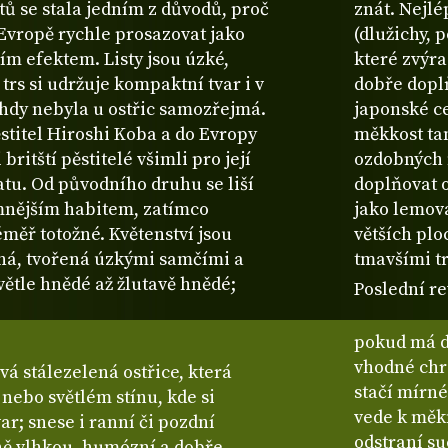
stů se stala jedním z důvodů, proč
znát. Nejl
Evropě rychle prosazovat jako
(dlužichy, 
ím efektem. Listy jsou úzké,
které zvýra
trs si udržuje kompaktní tvar i v
dobře doplň
tehdy nebyla u ostřic samozřejmá.
japonské ce
stitel Hiroshi Koba a do Evropy
měkkost tam
 britští pěstitelé všimli pro její
ozdobných 
tu. Od původního druhu se liší
doplňovat 
nějším habitem, zatímco
jako lemova
éměř totožné. Květenství jsou
větších plo
ná, tvořená úzkými samčími a
tmavšími t
větle hnědé až žlutavě hnědé;
Poslední re
pokud má d
vhodné chr
vá stálezelená ostřice, která
stačí mírné
 nebo světlém stínu, kde si
vede k měkn
ar; snese i ranní či pozdní
odstraní su
ě vlhkou, humózní a dobře