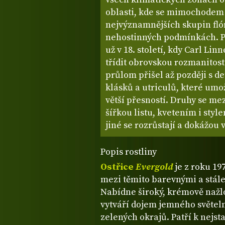
oblasti, kde se mimochodem 
nejvýznamnějších skupin flóry
nehostinných podmínkách. Pr
už v 18. století, kdy Carl Li
třídit obrovskou rozmanitost
průlom přišel až později s d
klásků a utriculů, které umož
větší přesností. Druhy se mez
šířkou listu, kvetením i style
jiné se rozrůstají a dokážou
Popis rostliny
Ostřice
Evergold
je z roku 19
mezi těmito barevnými a stál
Nabídne široký, krémově nažlo
vytváří dojem jemného světel
zelených okrajů. Patří k nejs