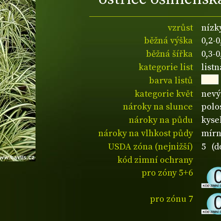
vzrůst
nízk
běžná výška
0,2-
běžná šířka
0,3-
kategorie list
listn
barva listů
kategorie květ
nevý
nároky na slunce
polos
nároky na půdu
kyse
nároky na vlhkost půdy
mírn
USDA zóna (nejnižší)
5 (d
kód zimní ochrany
pro zóny 5+6
pro zónu 7