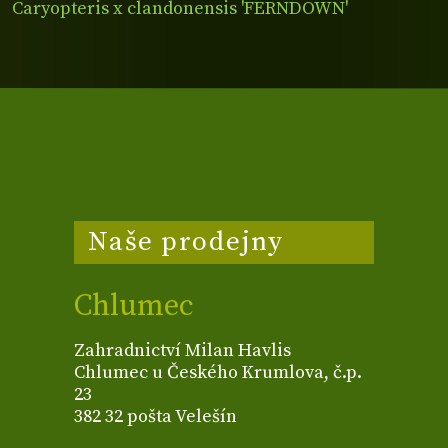
Caryopteris x clandonensis 'FERNDOWN'
Naše prodejny
Chlumec
Zahradnictví Milan Havlis
Chlumec u Českého Krumlova, č.p.
23
382 32 pošta Velešín