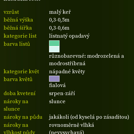
vzrůst
malý keř
běžná výška
0,3-0,5m
běžná šířka
0,3-0,6m
kategorie list
listnatý opadavý
barva listů
různobarevné: modrozelená a
modrostříbrná
kategorie květ
nápadné květy
barva květů
fialová
doba kvetení
srpen-září
nároky na
slunce
slunce
nároky na půdu
jakákoli (od kyselá po zásaditou)
nároky na
rovnoměrně vlhká
vlhkost půdy
(nevysychavá)