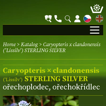
EN
Home
>
Katalog
> Caryopteris x clandonensis
('Lissilv') STERLING SILVER
Caryopteris × clandonensis
STERLING SILVER
(
'Lissilv'
)
ořechoplodec, ořechokřídlec