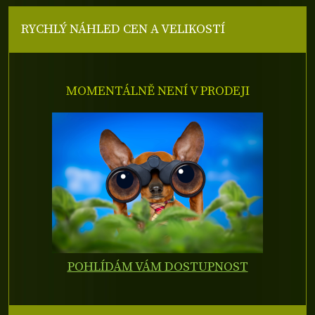
RYCHLÝ NÁHLED CEN A VELIKOSTÍ
MOMENTÁLNĚ NENÍ V PRODEJI
POHLÍDÁM VÁM DOSTUPNOST