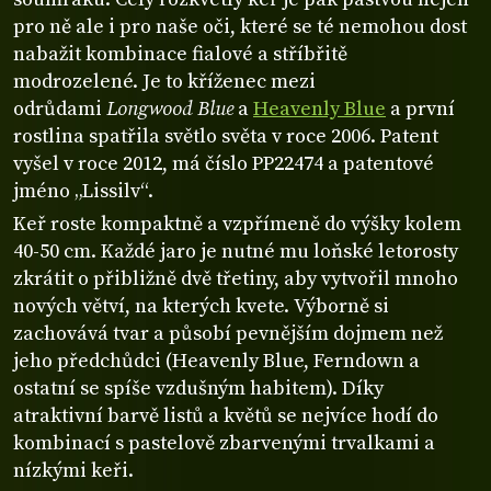
pro ně ale i pro naše oči, které se té nemohou dost
nabažit kombinace fialové a stříbřitě
modrozelené. Je to kříženec mezi
odrůdami
Longwood Blue
a
Heavenly Blue
a první
rostlina spatřila světlo světa v roce 2006. Patent
vyšel v roce 2012, má číslo PP22474 a patentové
jméno „Lissilv“.
Keř roste kompaktně a vzpřímeně do výšky kolem
40-50 cm. Každé jaro je nutné mu loňské letorosty
zkrátit o přibližně dvě třetiny, aby vytvořil mnoho
nových větví, na kterých kvete. Výborně si
zachovává tvar a působí pevnějším dojmem než
jeho předchůdci (Heavenly Blue, Ferndown a
ostatní se spíše vzdušným habitem). Díky
atraktivní barvě listů a květů se nejvíce hodí do
kombinací s pastelově zbarvenými trvalkami a
nízkými keři.