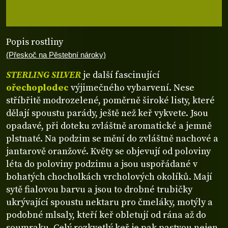
Popis rostliny
(Přeskoč na Pěstební nároky)
STERLING SILVER
je další fascinující
ořechoplodec
výjimečného vybarvení. Nese
stříbřitě modrozelené, poměrně široké listy, které
dělají spoustu parády, ještě než keř vykvete. Jsou
opadavé, při doteku zvláštně aromatické a jemně
plstnaté. Na podzim se mění do zvláštně nachové a
jantarově oranžové. Květy se objevují od poloviny
léta do poloviny podzimu a jsou uspořádané v
bohatých chocholkách vrcholových okolíků. Mají
sytě fialovou barvu a jsou to drobné trubičky
ukrývající spoustu nektaru pro čmeláky, motýly a
podobné mlsaly, kteří keř obletují od rána až do
soumraku. Celý rozkvetlý keř je pak pastvou nejen