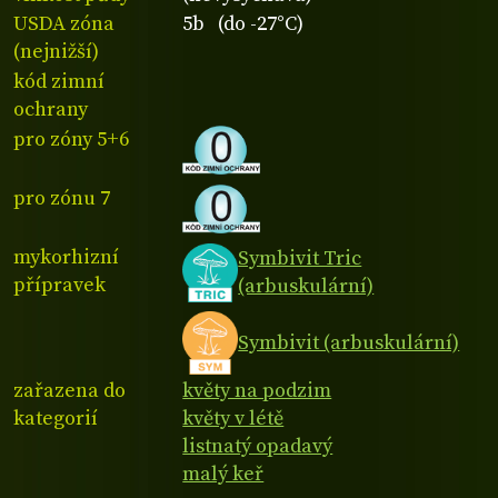
USDA zóna
5b (do -27°C)
(nejnižší)
kód zimní
ochrany
pro zóny 5+6
pro zónu 7
mykorhizní
Symbivit Tric
přípravek
(arbuskulární)
Symbivit (arbuskulární)
zařazena do
květy na podzim
kategorií
květy v létě
listnatý opadavý
malý keř