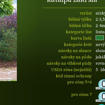
vzrůst
nízk
běžná výška
2-3,
běžná šířka
2-4m
kategorie list
list
barva listů
kategorie květ
nevý
nároky na slunce
slun
nároky na půdu
jaká
nároky na vlhkost půdy
rovn
USDA zóna (nejnižší)
5 (d
kód zimní ochrany
pro zóny 5+6
pro zónu 7