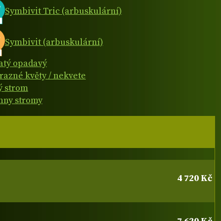
Symbivit Tric (arbuskulární)
Symbivit (arbuskulární)
natý opadavý
razné květy / nekvete
ý strom
hny stromy
4 720 Kč