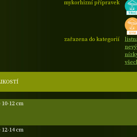
mykorhizní přípravek
zařazena do kategorií
list
nevý
nízk
všec
LIKOSTÍ
 10-12 cm
 12-14 cm