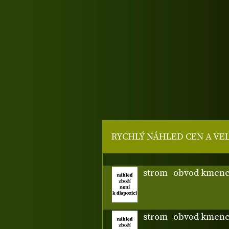
RYCHLÝ NÁHLED CEN A VE
strom
obvod kmene
strom
obvod kmene