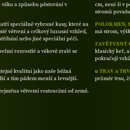
 věku a způsobu pěstování v
cm, není-li v 
stromů považu
patří speciálně vybrané kusy, které na
POLOKMEN, 
sté větvení a celkový luxusní vzhled,
má strom, výšk
tříhání nebo jiné speciální péči.
ZAVĚTVENÝ 
ž velmi rozrostlé a věkově zralé se
klasický keř, 
pokračují vzh
stejně kvalitní jako naše běžná
u TRAV a TR
dší a tím pádem menší a levnější.
průměr trsu, č
 zejména větvemi rostoucími od země.