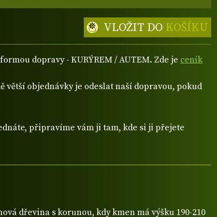
VLOŽIT DO
KOŠÍKU
ou formou dopravy - KURÝREM / AUTEM. Zde je
ceník
 větší objednávky je odeslat naší dopravou, pokud
dnáte, připravíme vám ji tam, kde si ji přejete
ová dřevina s korunou, kdy kmen má výšku 190-210