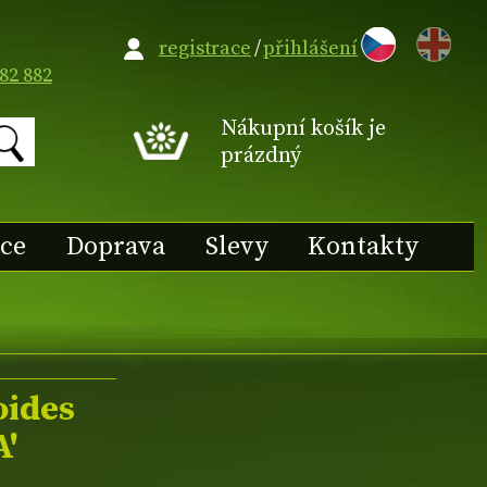
EN
registrace
/
přihlášení
82 882
Nákupní košík je
prázdný
ace
Doprava
Slevy
Kontakty
oides
'