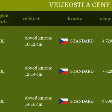
VELIKOSTI A CENY
bjem
velikost
kvalita
cena
nt.
obvod kmene
3L
STANDARD
4 72
10-12 cm
obvod kmene
3L
STANDARD
7 62
12-14 cm
obvod kmene
3L
STANDARD
9 89
14-16 cm