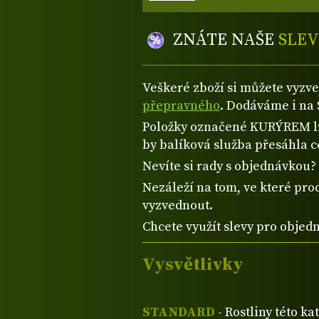
ZNÁTE NAŠE
SLEV
Veškeré zboží si můžete vyzv
přepravného
. Dodáváme i na 
Položky označené KURÝREM lze
by balíková služba přesáhla 
Nevíte si rady s objednávkou
Nezáleží na tom, ve které prod
vyzvednout.
Chcete využít slevy pro objed
Vysvětlivky
STANDARD
- Rostliny této ka