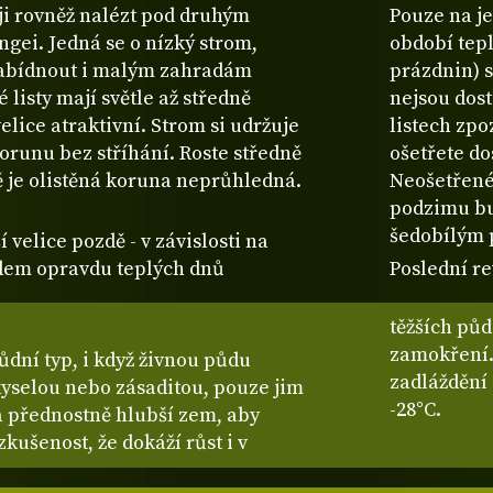
i rovněž nalézt pod druhým
Pouze na je
gei. Jedná se o nízký strom,
období tepl
 nabídnout i malým zahradám
prázdnin) s
é listy mají světle až středně
nejsou dost
lice atraktivní. Strom si udržuje
listech zpo
orunu bez stříhání. Roste středně
ošetřete d
ně je olistěná koruna neprůhledná.
Neošetřené 
podzimu bu
šedobílým 
í velice pozdě - v závislosti na
odem opravdu teplých dnů
Poslední re
těžších pů
zamokření.
dní typ, i když živnou půdu
zadláždění
kyselou nebo zásaditou, pouze jim
-28°C.
a přednostně hlubší zem, aby
ušenost, že dokáží růst i v