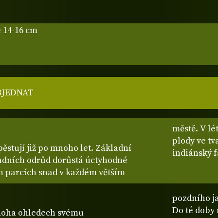
 14-16 cm
BJEDNAT
městě. V lé
plody ve tv
ěstují již po mnoho let. Základní
indiánský 
radních odrůd dorůstá úctyhodné
ich parcích snad v každém větším
pozdního ja
Do té doby 
noha ohledech svému