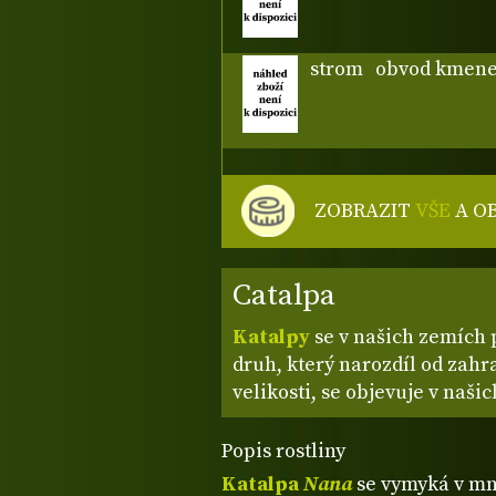
strom
obvod kmene
ZOBRAZIT
VŠE
A O
Catalpa
Katalpy
se v našich zemích p
druh, který narozdíl od zah
velikosti, se objevuje v naš
Popis rostliny
Katalpa
Nana
se vymyká v m