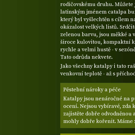
rodičovskému druhu. Můžete j
latinským jménem catalpa bun
který byl vyšlechtěn s cílem
okázalost velkých listů. Srdčit
zelenou barvu, jsou měkké a ve
široce kulovitou, kompaktní k
rychle a velmi hustě - v sezó
Tato odrůda nekvete.
Jako všechny katalpy i tato raš
venkovní teplotě - až s přích
Pěstební nároky a péče
Katalpy jsou nenáročné na pů
ocení. Nejsou vybíravé, zda 
zajistěte dobře odvodněnou 
mohly dobře kořenit. Máme zk