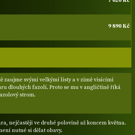
7 620 Kč
9 890 Kč
tě zaujme svými velkými listy a v zimě visícími
aru dlouhých fazolí. Proto se mu v angličtině říká
fazolový strom.
ra, nejčastěji ve druhé polovině až koncem května.
není nutné si dělat obavy.