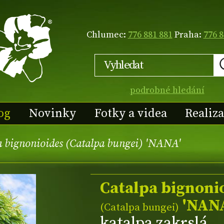
Chlumec:
776 881 881
Praha:
776 8
podrobné hledání
og
Novinky
Fotky a videa
Realiz
a bignonioides (Catalpa bungei) 'NANA'
Catalpa bignoni
'NANA
(Catalpa bungei)
katalpa zakrslá