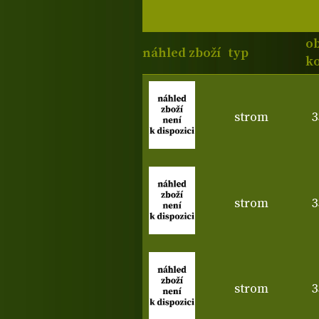
o
náhled zboží
typ
ko
strom
3
strom
3
strom
3