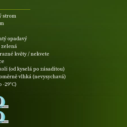
ý strom
5m
natý opadavý
zelená
razné květy / nekvete
ce
koli (od kyselá po zásaditou)
oměrně vlhká (nevysychavá)
o -29°C)