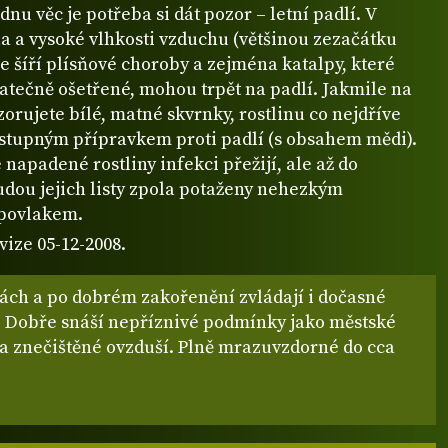
dnu věc je potřeba si dát pozor – letní padlí. V
a a vysoké vlhkosti vzduchu (většinou zezačátku
e šíří plísňové choroby a zejména katalpy, které
atečně ošetřené, mohou trpět na padlí. Jakmile na
zorujete bílé, matné skvrnky, rostlinu co nejdříve
ostupným přípravkem proti padlí (s obsahem mědi).
napadené rostliny infekci přežijí, ale až do
dou jejich listy zpola potaženy nehezkým
povlakem.
vize 05-12-2008.
dách a po dobrém zakořenění zvládají i dočasné
 Dobře snáší nepříznivé podmínky jako městské
 a znečištěné ovzduší. Plně mrazuvzdorné do cca