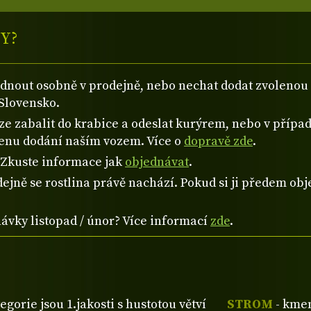
Y?
ednout osobně v prodejně, nebo nechat dodat zvolen
Slovensko.
 zabalit do krabice a odeslat kurýrem, nebo v případě
cenu dodání naším vozem. Více o
dopravě zde
.
? Zkuste informace jak
objednávat
.
ejně se rostlina právě nachází. Pokud si ji předem obje
návky listopad / únor? Více informací
zde
.
tegorie jsou 1.jakosti s hustotou větví
STROM
- kmen