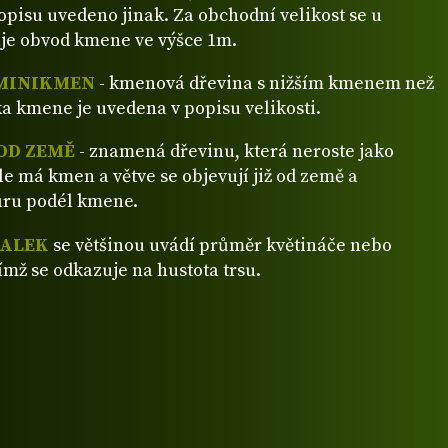
popisu uvedeno jinak. Za obchodní velikost se u
je obvod kmene ve výšce 1m.
MINIKMEN
- kmenová dřevina s nižším kmenem než
a kmene je uvedena v popisu velikosti.
OD ZEMĚ
- znamená dřevinu, která neroste jako
ale má kmen a větve se objevují již od země a
ůru podél kmene.
VALEK
se většinou uvádí průměr květináče nebo
ímž se odkazuje na hustota trsu.