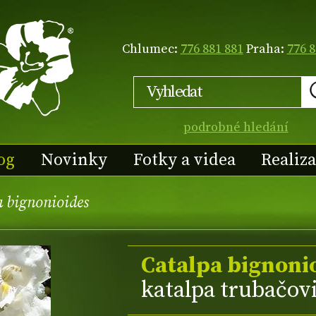
Chlumec:
776 881 881
Praha:
776 8
podrobné hledání
og
Novinky
Fotky a videa
Realiz
 bignonioides
Catalpa bignoni
katalpa trubačov