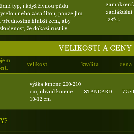
zamokření.
dní typ, i když živnou půdu
zadláždění
kyselou nebo zásaditou, pouze jim
-28°C.
a přednostně hlubší zem, aby
ušenost, že dokáží růst i v
VELIKOSTI A CENY
bjem
velikost
kvalita
cena
nt.
výška kmene 200-210
cm, obvod kmene
STANDARD
7 57
10-12 cm
Y?