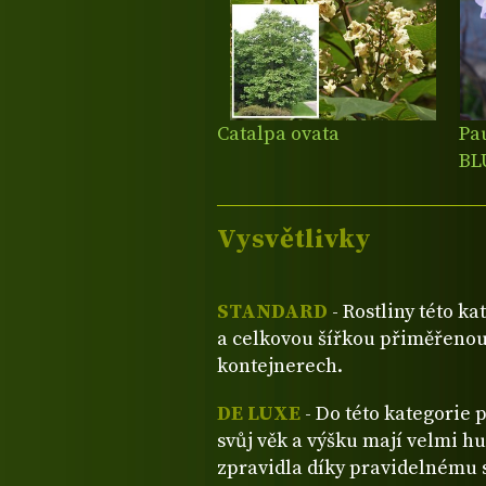
Catalpa ovata
Pa
BL
Vysvětlivky
STANDARD
- Rostliny této ka
a celkovou šířkou přiměřenou
kontejnerech.
DE LUXE
- Do této kategorie 
svůj věk a výšku mají velmi hu
zpravidla díky pravidelnému s