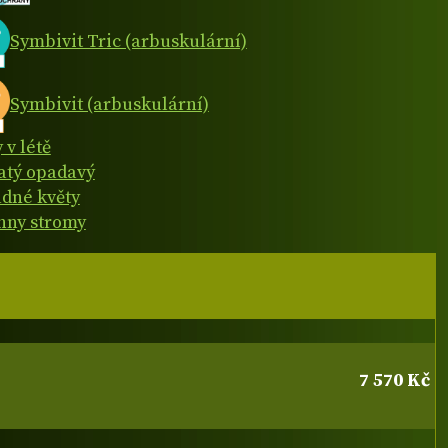
Symbivit Tric (arbuskulární)
Symbivit (arbuskulární)
 v létě
natý opadavý
dné květy
hny stromy
7 570 Kč