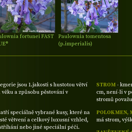
ulownia fortunei FAST
Paulownia tomentosa
UE®
(p.imperialis)
tegorie jsou 1.jakosti s hustotou větví
STROM
- kmen
 věku a způsobu pěstování v
cm, není-li v 
stromů považu
patří speciálně vybrané kusy, které na
POLOKMEN, 
sté větvení a celkový luxusní vzhled,
má strom, výšk
tříhání nebo jiné speciální péči.