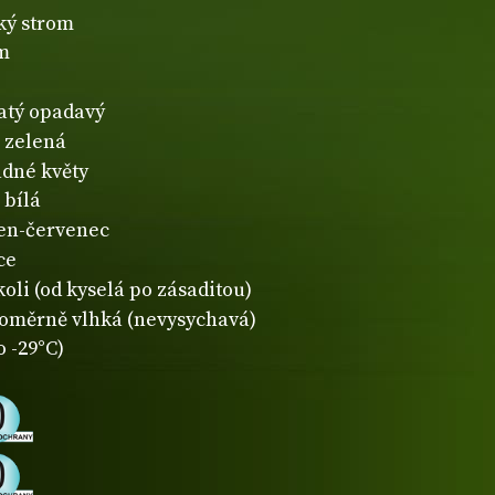
ký strom
m
natý opadavý
zelená
dné květy
bílá
en-červenec
ce
koli (od kyselá po zásaditou)
oměrně vlhká (nevysychavá)
o -29°C)