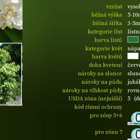
vzrůst
vyso
běžná výška
5-10
běžná šířka
3-5m
kategorie list
list
barva listů
kategorie květ
nápa
barva květů
doba kvetení
červ
nároky na slunce
slun
nároky na půdu
jaká
nároky na vlhkost půdy
rovn
USDA zóna (nejnižší)
5 (d
kód zimní ochrany
pro zóny 5+6
pro zónu 7