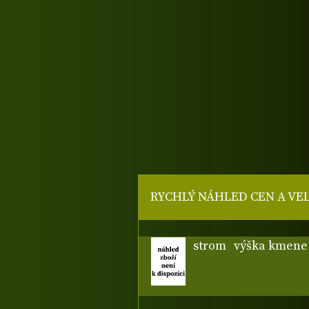
RYCHLÝ NÁHLED CEN A VE
strom
výška kmene 