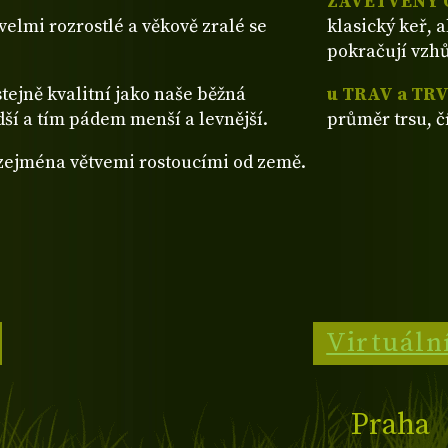
ZAVĚTVENÝ 
ž velmi rozrostlé a věkově zralé se
klasický keř, 
pokračují vzh
stejně kvalitní jako naše běžná
u TRAV a TR
dší a tím pádem menší a levnější.
průměr trsu, č
 zejména větvemi rostoucími od země.
Virtuáln
Praha