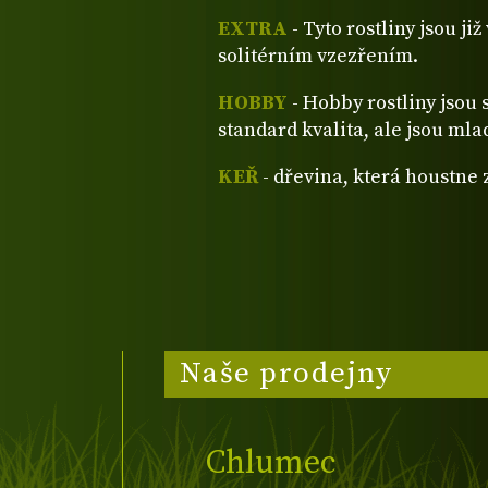
EXTRA
- Tyto rostliny jsou ji
solitérním vzezřením.
HOBBY
- Hobby rostliny jsou 
standard kvalita, ale jsou mla
KEŘ
- dřevina, která houstne
Naše prodejny
Chlumec