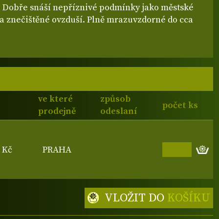
 Dobře snáší nepříznivé podmínky jako městské
 a znečištěné ovzduší. Plně mrazuvzdorné do cca
ve které
způsob
počet ks
prodejně
odeslaní
0 Kč
PRAHA
VLOŽIT DO
KOŠÍKU