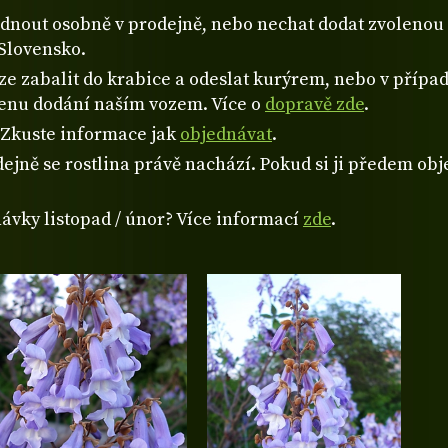
ednout osobně v prodejně, nebo nechat dodat zvolen
Slovensko.
 zabalit do krabice a odeslat kurýrem, nebo v případě
cenu dodání naším vozem. Více o
dopravě zde
.
? Zkuste informace jak
objednávat
.
ejně se rostlina právě nachází. Pokud si ji předem obje
návky listopad / únor? Více informací
zde
.