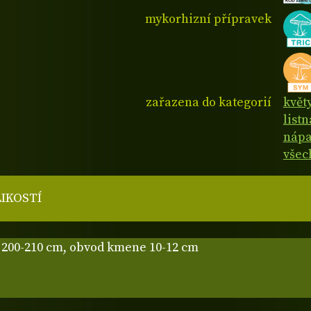
mykorhizní přípravek
zařazena do kategorií
květy
list
nápa
všec
LIKOSTÍ
200-210 cm, obvod kmene 10-12 cm