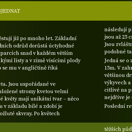
BJEDNAT
následují p
jsou až 25 
stují již po mnoho let. Základní
Jsou zvlášt
adních odrůd dorůstá úctyhodné
podobné ta
h parcích snad v každém větším
kými listy a v zimě visícími plody
Jedná se o 
o se mu v angličtině říká
15m. V zah
většinou dr
výkyvech a
éta. Jsou uspořádané ve
citlivé na 
aložené stromy kvetou velmi
nejdříve j
é květy mají unikátní tvar – něco
 v základu bílé a zdobí je
Poslední re
ožluté skvrny. Po květech
těžších pů