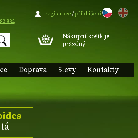
EN
registrace
/
přihlášení
82 882
Nákupní košík je
prázdný
ace
Doprava
Slevy
Kontakty
oides
itá