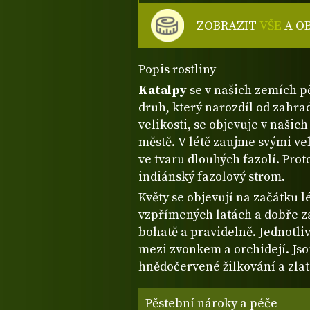
ZOBRAZIT
VŠE
A O
Popis rostliny
Katalpy
se v našich zemích pě
druh, který narozdíl od zahr
velikosti, se objevuje v našic
městě. V létě zaujme svými vel
ve tvaru dlouhých fazolí. Prot
indiánský fazolový strom.
Květy se objevují na začátku l
vzpřímených latách a dobře z
bohatě a pravidelně. Jednotliv
mezi zvonkem a orchidejí. Jsou
hnědočervené žilkování a zlat
Pěstební nároky a péče