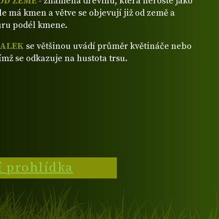
OD ZEMĚ
- znamená dřevinu, která neroste jako
ale má kmen a větve se objevují již od země a
ůru podél kmene.
VALEK
se většinou uvádí průměr květináče nebo
ímž se odkazuje na hustota trsu.
í prohlídka