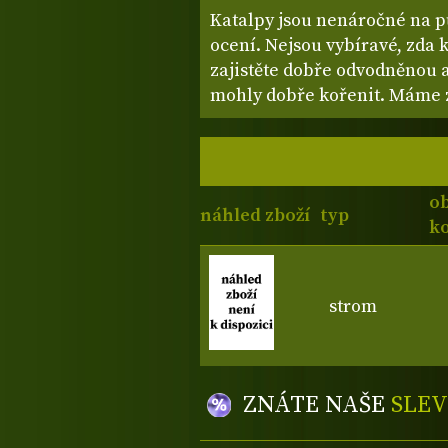
Katalpy jsou nenáročné na pů
ocení. Nejsou vybíravé, zda 
zajistěte dobře odvodněnou 
mohly dobře kořenit. Máme zk
o
náhled zboží
typ
ko
strom
ZNÁTE NAŠE
SLEV