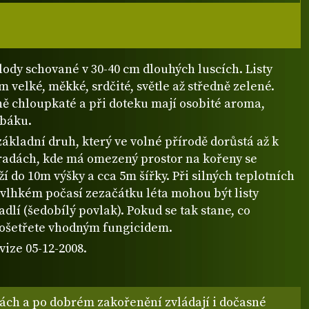
lody schované v 30-40 cm dlouhých luscích. Listy
cm velké, měkké, srdčité, světle až středně zelené.
ně chloupkaté a při doteku mají osobité aroma,
báku.
základní druh, který ve volné přírodě dorůstá až k
radách, kde má omezený prostor na kořeny se
ží do 10m výšky a cca 5m šířky. Při silných teplotních
 vlhkém počasí zezačátku léta mohou být listy
padlí (šedobílý povlak). Pokud se tak stane, co
e ošetřete vhodným fungicidem.
vize 05-12-2008.
dách a po dobrém zakořenění zvládají i dočasné