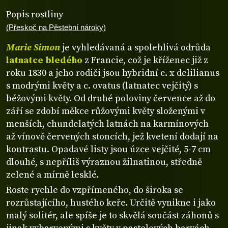
Popis rostliny
(Přeskoč na Pěstební nároky)
Marie Simon
je vyhledávaná a spolehlivá odrůda
latnatce bledého
z Francie, což je kříženec již z
roku 1830 a jeho rodiči jsou hybridní c. x delilianus
s modrými květy a c. ovatus (latnatec vejčitý) s
béžovými květy. Od druhé poloviny července až do
září se zdobí měkce růžovými květy složenými v
menších, chundelatých latnách na karmínových
až vínově červených stoncích, jež kvetení dodají na
kontrastu. Opadavé listy jsou úzce vejčité, 5-7 cm
dlouhé, s nepříliš výraznou žilnatinou, středně
zelené a mírně lesklé.
Roste rychle do vzpřímeného, do široka se
rozrůstajícího, hustého keře. Určitě vynikne i jako
malý solitér, ale spíše je to skvělá součást záhonů s