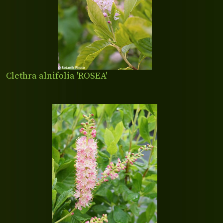
Clethra alnifolia 'ROSEA'