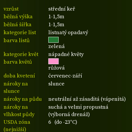
vzrůst
střední keř
běžná výška
1-1,5m
běžná šířka
1-1,5m
kategorie list
listnatý opadavý
barva listů
zelená
kategorie květ
nápadné květy
barva květů
růžová
doba kvetení
červenec-září
nároky na
slunce
slunce
nároky na půdu
neutrální až zásaditá (vápenitá)
nároky na
suchá a velmi propustná
vlhkost půdy
(výborná drenáž)
USDA zóna
6 (do -23°C)
(nejnižší)