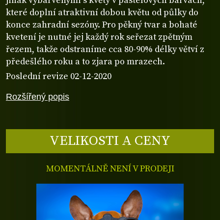
jinak vybarvenými s květy v pastelových barvách,
které doplní atraktivní dobou květu od půlky do
konce zahradní sezóny. Pro pěkný tvar a bohaté
kvetení je nutné jej každý rok seřezat zpětným
řezem, takže odstraníme cca 80-90% délky větví z
předešlého roku a to zjara po mrazech.
Poslední revize 02-12-2020
Rozšířený popis
VELIKOSTI A CENY
MOMENTÁLNĚ NENÍ V PRODEJI