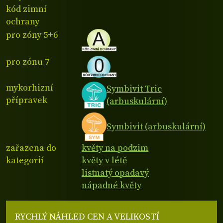
kód zimní
ochrany
pro zóny 5+6
pro zónu 7
mykorhizní
Symbivit Tric
přípravek
(arbuskulární)
Symbivit (arbuskulární)
zařazena do
květy na podzim
kategorií
květy v létě
listnatý opadavý
nápadné květy
RYCHLÝ NÁHLED CEN A VELIKOSTÍ