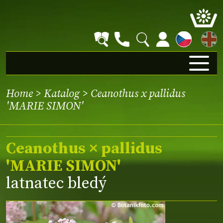
EN
Home
>
Katalog
> Ceanothus x pallidus
'MARIE SIMON'
Ceanothus × pallidus
'MARIE SIMON'
latnatec bledý