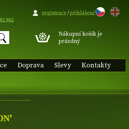
EN
registrace
/
přihlášení
82 882
Nákupní košík je
prázdný
ace
Doprava
Slevy
Kontakty
ON'