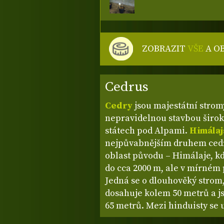
ZOBRAZIT
VŠE
A O
Cedrus
Cedry
jsou majestátní stromy
nepravidelnou stavbou širok
státech pod Alpami.
Himálaj
nejpůvabnějším druhem cedr
oblast původu – Himálaje, k
do cca 2000 m, ale v mírném 
Jedná se o dlouhověký strom,
dosahuje kolem 50 metrů a js
65 metrů. Mezi hinduisty se u