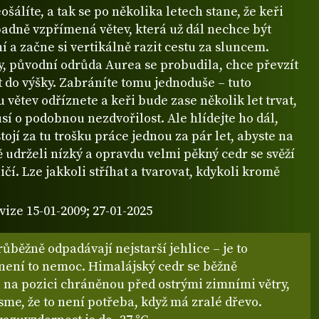
ošálíte, a tak se po několika letech stane, že keři
adně vzpřímená větev, která už dál nechce být
í a začne si vertikálně razit cestu za sluncem.
y, původní odrůda Aurea se probudila, chce převzít
t do výšky. Zabráníte tomu jednoduše – tuto
větev odříznete a keři bude zase několik let trvat,
sí o podobnou nezdvořilost. Ale hlídejte ho dál,
stojí za tu trošku práce jednou za pár let, abyste na
 udrželi nízký a opravdu velmi pěkný cedr se svěží
ičí. Lze jakkoli stříhat a tvarovat, kdykoli kromě
vize 15-01-2009; 27-01-2025
růběžně odpadávají nejstarší jehlice – je to
 není to nemoc. Himalájský cedr se běžně
 na pozici chráněnou před ostrými zimními větry,
i jsme, že to není potřeba, když má zralé dřevo.