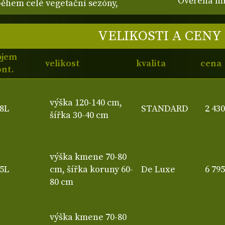
Ověřená mr
 během celé vegetační sezóny,
VELIKOSTI A CENY
bjem
velikost
kvalita
cena
nt.
výška 120-140 cm,
8L
STANDARD
2 43
šířka 30-40 cm
výška kmene 70-80
5L
cm, šířka koruny 60-
De Luxe
6 79
80 cm
výška kmene 70-80