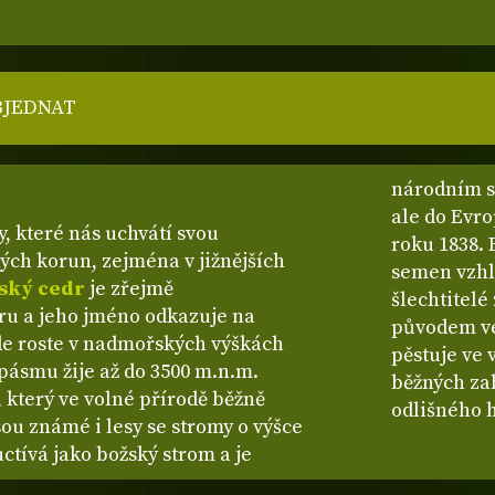
BJEDNAT
národním st
ale do Evro
, které nás uchvátí svou
roku 1838. 
ých korun, zejména v jižnějších
semen vzhle
ský cedr
je zřejmě
šlechtitelé
u a jeho jméno odkazuje na
původem ve
de roste v nadmořských výškách
pěstuje ve
pásmu žije až do 3500 m.n.m.
běžných za
 který ve volné přírodě běžně
odlišného 
ou známé i lesy se stromy o výšce
ctívá jako božský strom a je