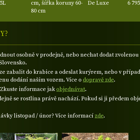
5L
cm, šířka koruny 60-
De Luxe
6 79
80 cm
Y?
ednout osobně v prodejně, nebo nechat dodat zvolen
Slovensko.
 zabalit do krabice a odeslat kurýrem, nebo v případě
cenu dodání naším vozem. Více o
dopravě zde
.
? Zkuste informace jak
objednávat
.
ejně se rostlina právě nachází. Pokud si ji předem obje
návky listopad / únor? Více informací
zde
.