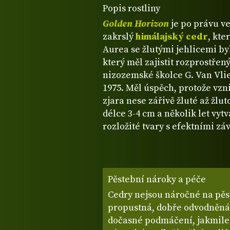
Popis rostliny
Golden Horizon
je po právu ve
zakrslý
himálajský cedr
, kte
Aurea se žlutými jehlicemi by
který měl zajistit rozprostřený
nizozemské školce G. Van Vliet
1975. Měl úspěch, protože vzn
zjara nese zářivě žluté až žlu
délce 3-4 cm a několik let vy
rozložité tvary s efektními zá
Pěstební nároky a péče
Cedry nejsou náročné na pěst
propustná, dobře odvodněná 
dočasné podmáčení, jakmile 