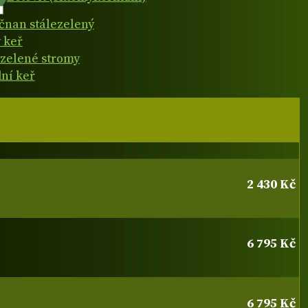
ičnan stálezelený
 keř
ezelené stromy
dní keř
2 430 Kč
6 795 Kč
6 795 Kč