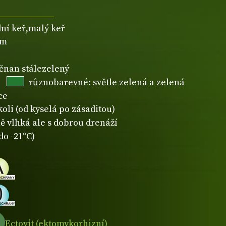
dní keř,malý keř
5m
ičnan stálezelený
různobarevné: světle zelená a zelená
ce
koli (od kyselá po zásaditou)
ě vlhká ale s dobrou drenáží
do -21°C)
Ectovit (ektomykorhizní)