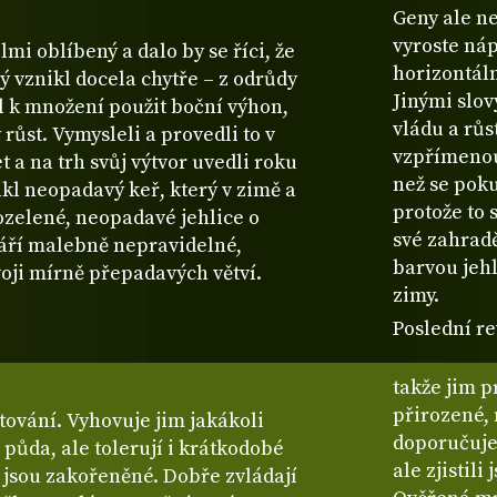
Geny ale ne
vyroste náp
lmi oblíbený a dalo by se říci, že
horizontáln
rý vznikl docela chytře – z odrůdy
Jinými slov
l k množení použit boční výhon,
vládu a růs
 růst. Vymysleli a provedli to v
vzpřímenou 
 a na trh svůj výtvor uvedli roku
než se poku
ikl neopadavý keř, který v zimě a
protože to 
tozelené, neopadavé jehlice o
své zahradě
tváří malebně nepravidelné,
barvou jehl
voji mírně přepadavých větví.
zimy.
Poslední re
takže jim p
přirozené,
ování. Vyhovuje jim jakákoli
doporučuje
půda, ale tolerují i krátkodobé
ale zjistil
jsou zakořeněné. Dobře zvládají