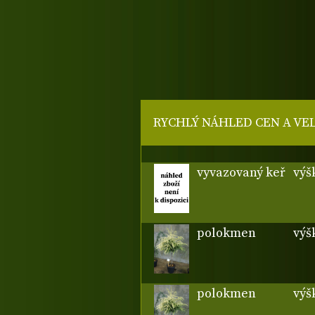
RYCHLÝ NÁHLED CEN A VE
vyvazovaný keř
výš
polokmen
výš
polokmen
výš