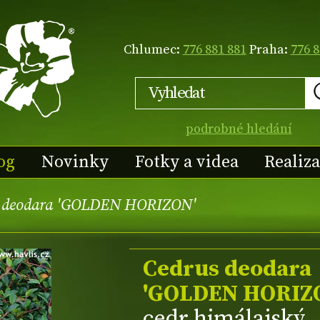
Chlumec:
776 881 881
Praha:
776 8
podrobné hledání
og
Novinky
Fotky a videa
Realiz
 deodara 'GOLDEN HORIZON'
Cedrus deodara
'GOLDEN HORIZ
cedr himálajský