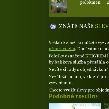
polokmen
2
ZNÁTE NAŠE
SLEV
Veškeré zboží si můžete vyzv
přepravného
. Dodáváme i na 
Položky označené KURÝREM lze
by balíková služba přesáhla 
Nevíte si rady s objednávkou
Nezáleží na tom, ve které prod
vyzvednout.
Chcete využít slevy pro objed
Podobné rostliny