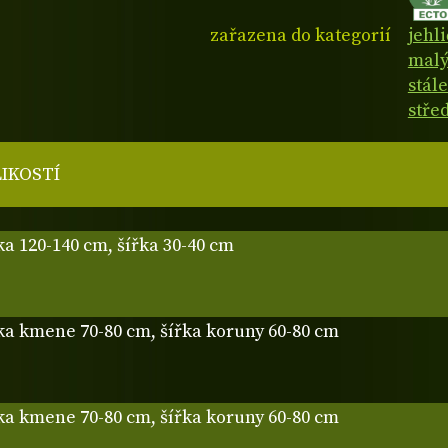
zařazena do kategorií
jehl
malý
stál
stře
LIKOSTÍ
ka 120-140 cm, šířka 30-40 cm
ka kmene 70-80 cm, šířka koruny 60-80 cm
ka kmene 70-80 cm, šířka koruny 60-80 cm