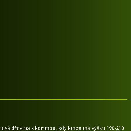
ová dřevina s korunou, kdy kmen má výšku 190-210