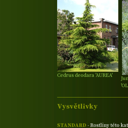
Cedrus deodara 'AUREA'
Jun
'O
Vysvětlivky
STANDARD
- Rostliny této ka