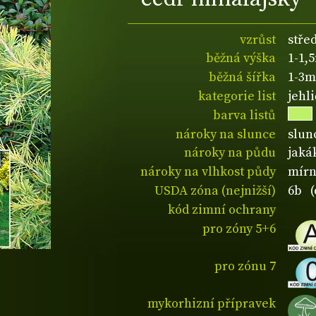
vzrůst
stře
běžná výška
1-1,
běžná šířka
1-3m
kategorie list
jehl
barva listů
nároky na slunce
slun
nároky na půdu
jaká
nároky na vlhkost půdy
mírn
USDA zóna (nejnižší)
6b (
kód zimní ochrany
pro zóny 5+6
pro zónu 7
mykorhizní přípravek