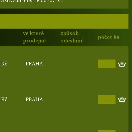
azuvzdornost je do -27 °C.
ve které
způsob
počet ks
prodejně
odeslaní
0 Kč
PRAHA
5 Kč
PRAHA