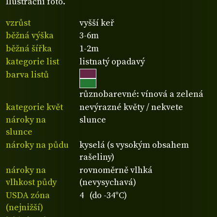
Ilustrační foto.
vzrůst
vyšší keř
běžná výška
3-6m
běžná šířka
1-2m
kategorie list
listnatý opadavý
barva listů
různobarevné: vínová a zelená
kategorie květ
nevýrazné květy / nekvete
nároky na
slunce
slunce
nároky na půdu
kyselá (s vysokým obsahem
rašeliny)
nároky na
rovnoměrně vlhká
vlhkost půdy
(nevysychavá)
USDA zóna
4 (do -34°C)
(nejnižší)