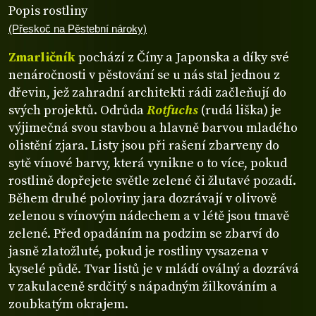
Popis rostliny
(Přeskoč na Pěstební nároky)
Zmarličník
pochází z Číny a Japonska a díky své
nenáročnosti v pěstování se u nás stal jednou z
dřevin, jež zahradní architekti rádi začleňují do
svých projektů. Odrůda
Rotfuchs
(rudá liška) je
výjimečná svou stavbou a hlavně barvou mladého
olistění zjara. Listy jsou při rašení zbarveny do
sytě vínové barvy, která vynikne o to více, pokud
rostlině dopřejete světle zelené či žlutavé pozadí.
Během druhé poloviny jara dozrávají v olivově
zelenou s vínovým nádechem a v létě jsou tmavě
zelené. Před opadáním na podzim se zbarví do
jasně zlatožluté, pokud je rostliny vysazena v
kyselé půdě. Tvar listů je v mládí oválný a dozrává
v zakulaceně srdčitý s nápadným žilkováním a
zoubkatým okrajem.