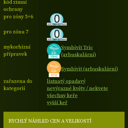
kód zimní
ochrany
pro zóny 5+6
pro zónu 7
mykorhizní
Symbivit Tric
přípravek
(arbuskulární)
Symbivit (arbuskulární)
zařazena do
listnatý opadavý
kategorií
nevýrazné květy / nekvete
všechny keře
vyšší keř
RYCHLÝ NÁHLED CEN A VELIKOSTÍ