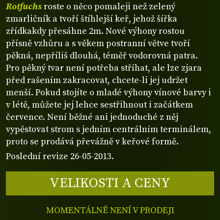
Rotfuchs
roste o něco pomaleji než zelený
zmarličník a tvoří štíhlejší keř, jehož šířka
zřídkakdy přesáhne 2m. Nové výhony rostou
přísně vzhůru a s věkem postranní větve tvoří
pěkná, nepříliš dlouhá, téměř vodorovná patra.
Pro pěkný tvar není potřeba stříhat, ale lze zjara
před rašením zakracovat, chcete-li jej udržet
menší. Pokud stojíte o mladé výhony vínové barvy i
v létě, můžete jej lehce sestřihnout i začátkem
července. Není běžné ani jednoduché z něj
vypěstovat strom s jedním centrálním terminálem,
proto se prodává převážně v keřové formě.
Poslední revize 26-05-2013.
VELIKOSTI A CENY
MOMENTÁLNĚ NENÍ V PRODEJI